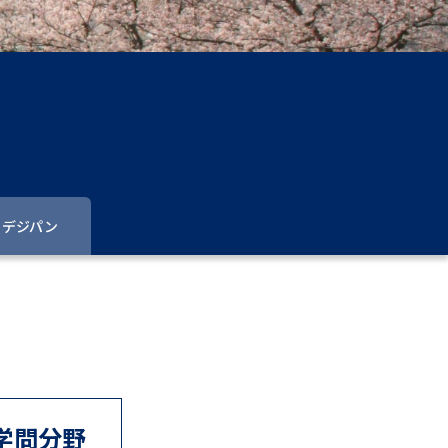
」の請求
高等学校卒業程度認定試験
格認定試験
大学検索
デジパン
べる
ローバルに強い大学特集
制度特集
デジタルパンフレット
ジ（高3生用）
学問分野
）