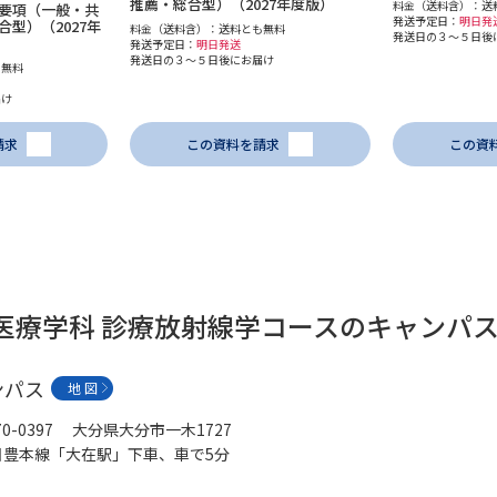
推薦・総合型）（2027年度版）
料金（送料含）：送
要項（一般・共
発送予定日：
明日発
型）（2027年
料金（送料含）：送料とも無料
発送日の３～５日後
発送予定日：
明日発送
学問発見
発送日の３～５日後にお届け
も無料
届け
大学で学びたい学問発見
請求
この資料を請求
この資
学問のミニ講義「夢ナビ講義」
学問分
ユーザーサポート
健医療学科 診療放射線学コースのキャンパ
Ｑ＆Ａ よくあるご質問
大学進学IDにつ
ンパス
地 図
資料の料金の
お支払いについて
受付内容
70-0397 大分県大分市一木1727
個人情報取扱規定
特定商取引表記
お
日豊本線「大在駅」下車、車で5分
受験情報リンク