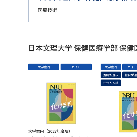
医療技術
日本文理大学 保健医療学部 保
大学案内
ガイド
大学案内
ガイ
推薦型選抜
総合型
社会人入試
大学案内（2027年度版）