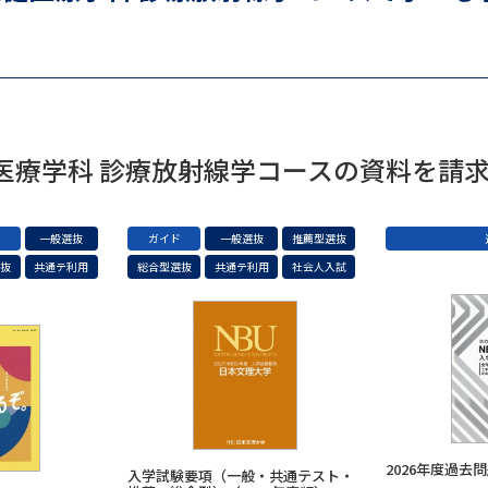
SELFBRAND特集ページ
オープンキャンパスなどを調
オープンキャンパス検索
実施プログラ
健医療学科 診療放射線学コースの資料を請
来場型・Web型イベント特集
夢ナビ
ド
一般選抜
ガイド
一般選抜
推薦型選抜
選抜
共通テ利用
総合型選抜
共通テ利用
社会人入試
受験準備
志望校・出願校を調べる
併願校選び
受験スケジュールを立てよ
テレメール全国一斉進学調査
新生活お
2026年度過去
入学試験要項（一般・共通テスト・