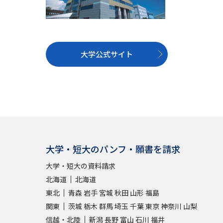
大学公式サイト
大学・短大のパンフ・願書を請求
大学・短大の資料請求
北海道
北海道
東北
青森
岩手
宮城
秋田
山形
福島
関東
茨城
栃木
群馬
埼玉
千葉
東京
神奈川
山梨
信越・北陸
新潟
長野
富山
石川
福井