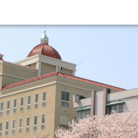
資料請求
大学・短大の資料種類から請
大学パンフ
学部・学科パンフ
総合型選抜・学校推薦型選抜 募集要項＆
大学入学共通テスト利用選抜の募集要項
大学・短大以外の資料から請
専門学校の資料請求
大学院の資料請求