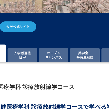
大学入学共通テスト「受験案内」の請求
大学入学共通テスト「受験上の配慮案内
幼稚園教員資格認定試験
小学校教員資
大学公式サイト
高等学校（情報）教員資格認定試験
大学研究
入学者選抜
オープン
奨学金・
日程
キャンパス
特待生制度
大学で学べる内容や特徴を調
新増設大学・学部・学科特集
国際・グ
医療学科 診療放射線学コース
データサイエンス特集
奨学金・特待生
進路の３択
新学年スタート号特集ペー
保健医療学科 診療放射線学コースで学べる
新学年スタート号特集ページ（高2生用