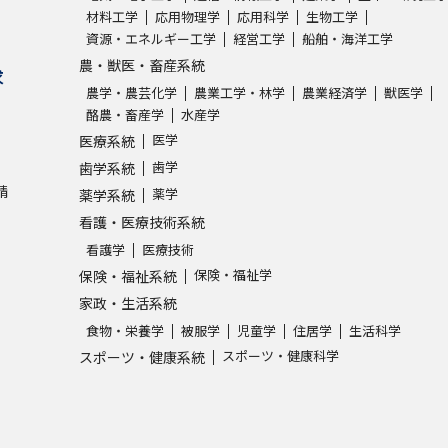
材料工学
応用物理学
応用科学
生物工学
資源・エネルギー工学
経営工学
船舶・海洋工学
農・獣医・畜産系統
求
農学・農芸化学
農業工学・林学
農業経済学
獣医学
酪農・畜産学
水産学
医学
医療系統
歯学
歯学系統
請
薬学
薬学系統
看護・医療技術系統
看護学
医療技術
保険・福祉学
保険・福祉系統
家政・生活系統
食物・栄養学
被服学
児童学
住居学
生活科学
スポーツ・健康科学
スポーツ・健康系統