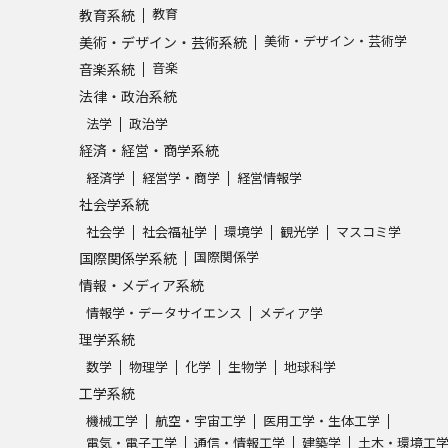
教育
教育系統
美術・デザイン・芸術学
美術・デザイン・芸術系統
音楽
音楽系統
法律・政治系統
法学
政治学
経済・経営・商学系統
経済学
経営学・商学
経営情報学
社会学系統
社会学
社会福祉学
環境学
観光学
マスコミ学
国際関係学
国際関係学系統
情報・メディア系統
情報学・データサイエンス
メディア学
理学系統
数学
物理学
化学
生物学
地球科学
工学系統
機械工学
航空・宇宙工学
医用工学・生体工学
電気・電子工学
通信・情報工学
建築学
土木・環境工