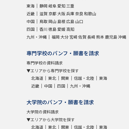
東海
静岡
岐阜
愛知
三重
近畿
滋賀
京都
大阪
兵庫
奈良
和歌山
中国
鳥取
岡山
島根
広島
山口
四国
香川
徳島
愛媛
高知
九州・沖縄
福岡
大分
宮崎
佐賀
長崎
熊本
鹿児島
沖縄
専門学校のパンフ・願書を請求
専門学校の資料請求
▼エリアから専門学校を探す
北海道
東北
関東
信越・北陸
東海
近畿
中国
四国
九州・沖縄
大学院のパンフ・願書を請求
大学院の資料請求
▼エリアから大学院を探す
北海道
東北
関東
信越・北陸
東海