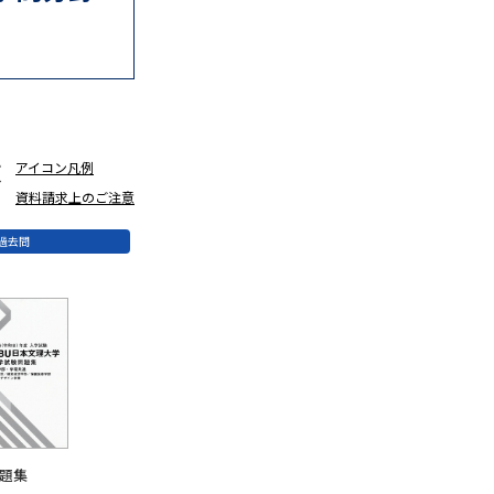
べる
ムから探す
求
アイコン凡例
ライブ
資料請求上のご注意
過去問
資料検索
う
先輩が入学を決めた理由
役立ちガイド
問題集