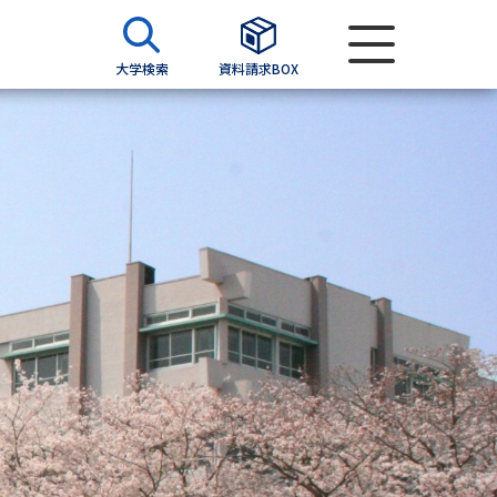
大学検索
資料請求BOX
資料検索
求
願書
＆願書
過去問題集
求
留学・進学関連、塾・予備校