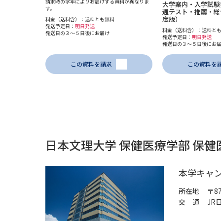
請求時の学年によりお届けする資料が異なりま
大学案内・入学試験
す。
通テスト・推薦・総合
度版）
料金（送料含）：送料とも無料
発送予定日：
明日発送
料金（送料含）：送料と
発送日の３～５日後にお届け
発送予定日：
明日発送
発送日の３～５日後にお
この資料を請求
この資料を
日本文理大学 保健医療学部 保
本学キャ
所在地
〒8
交 通
JR