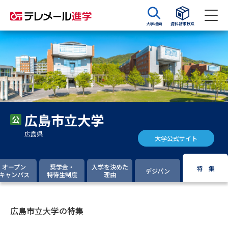
大学検索
資料請求BOX
資料請求
資料検索
大学・短大の資料種類から請求
広島市立大学
大学パンフ
学部・学科パンフ
広島県
大学公式サイト
総合型選抜・学校推薦型選抜 募
大学入学共通テスト利用選抜の
集要項＆願書
募集要項＆願書
オープン
奨学金・
入学を決めた
特 集
デジパン
キャンパス
特待生制度
理由
過去問題集
大学・短大以外の資料から請求
広島市立大学の特集