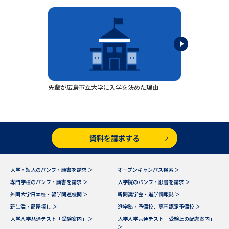
専門学校の資料請求
大学院の資料請求
大学入学共通テスト「受験案
留学・進学関連、塾・予備校
内」の請求
大学入学共通テスト「受験上の
高等学校卒業程度認定試験
配慮案内」の請求
幼稚園教員資格認定試験
小学校教員資格認定試験
先輩が広島市立大学に入学を決めた理由
高等学校（情報）教員資格認定
試験
資料を請求する
大学研究
大学検索
大学・短大のパンフ・願書を請求 ＞
オープンキャンパス検索 ＞
専門学校のパンフ・願書を請求 ＞
大学院のパンフ・願書を請求 ＞
大学で学べる内容や特徴を調べる
外国大学日本校・留学関連機関 ＞
新聞奨学会・進学情報誌 ＞
新生活・部屋探し ＞
進学塾・予備校、高卒認定予備校 ＞
国際・グローバルに強い大学特
大学入学共通テスト「受験案内」 ＞
大学入学共通テスト「受験上の配慮案内」
新増設大学・学部・学科特集
集
＞