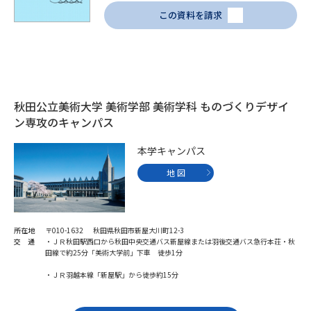
この資料を請求
秋田公立美術大学 美術学部 美術学科 ものづくりデザイ
ン専攻のキャンパス
本学キャンパス
地 図
所在地
〒010-1632 秋田県秋田市新屋大川町12-3
交 通
・ＪＲ秋田駅西口から秋田中央交通バス新屋線または羽後交通バス急行本荘・秋
田線で約25分「美術大学前」下車 徒歩1分
・ＪＲ羽越本線「新屋駅」から徒歩約15分