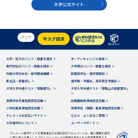
大学公式サイト
クリア
資料請求BOX
今スグ請求
に入れる
資料請求BOX
大学・短大のパンフ・願書を請求 ＞
オープンキャンパス検索 ＞
専門学校のパンフ・願書を請求 ＞
大学院のパンフ・願書を請求 ＞
外国大学日本校・留学関連機関 ＞
新聞奨学会・進学情報誌 ＞
新生活・部屋探し ＞
進学塾・予備校、高卒認定予備校 ＞
大学入学共通テスト「受験案内」 ＞
大学入学共通テスト「受験上の配慮案内」
＞
高等学校卒業程度認定試験 ＞
幼稚園教員資格認定試験 ＞
小学校教員資格認定試験 ＞
高等学校（情報）教員資格認定試験 ＞
テレメールお支払いサイト ＞
Ｑ＆Ａ よくあるご質問 ＞
大学進学IDについて ＞
ユーザーサポート ＞
テレメール進学サイトを管理運営する株式会社フロムページは、個人情報を適切
に取り扱う企業としてプライバシーマークの使用を認められた認定事業者です。