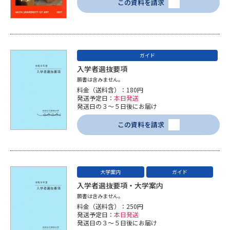
この資料を請求
学問のミニ講義「夢ナビ講義」
学問分野解説
学問の教科書
夢ナビライブ
ガイド
ユーザーサポート
入学者選抜要項
願書は含みません。
Ｑ＆Ａ よくあるご質問
大学進学IDについて
料金（送料含）：180円
発送予定日：
本日発送
発送日の３～５日後にお届け
資料の料金の
受付内容・発送状況の確認
お支払いについて
この資料を請求
テレメール
個人情報取扱規定
お支払いサイト
テレメール進学カタログ
大学案内
ガイド
特定商取引表記
訂正のご案内
入学者選抜要項・大学案内
願書は含みません。
料金（送料含）：250円
発送予定日：
本日発送
発送日の３～５日後にお届け