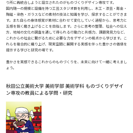
り所に再統合しようと設立されたのがものづくりデザイン専攻です。
国内随一の規模と設備を持つ工芸スタジオ群を利用し、木工・漆芸・彫金・
データサイエンス特集
奨学金・特待生制度特集
陶磁・染色・ガラスなどの素材の技法と知識を学び、探求することができま
す。また自らの身体感覚が素材に合わせて変化していく過程から、思考力と
五感を鋭く磨き上げることを目指します。さらに思考の整理、社会への伝え
デジタルパンフレット
進路の３択
方、地域の文化の調査を通して得られる行動力と共感力、課題発見力など、
これからの社会に繋がるために必要な力をデザインの視点から学びます。こ
新学年スタート号特集ページ
新学年スタート号特集ページ
れらを複合的に織り上げ、現実空間に展開する実感を伴った豊かさの価値を
（高3生用）
（高2生用）
提示する学びと研究の場です。
SELFBRAND特集ページ
豊かさを実感できるこれからのものづくりを、未来に向けて一緒に考えまし
ょう。
オープンキャンパスなどを調べる
秋田公立美術大学 美術学部 美術学科 ものづくりデザイ
ン専攻の教員による学問・研究
オープンキャンパス検索
実施プログラムから探す
来場型・Web型イベント特集
夢ナビライブ