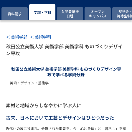
専門学校の資料請求
大学院の資料請求
入学者選抜
オープン
奨学金
学部・学科
資料請求
大学入学共通テスト「受験案
日程
キャンパス
特待生制
留学・進学関連、塾・予備校
内」の請求
大学入学共通テスト「受験上の
高等学校卒業程度認定試験
配慮案内」の請求
＜ 美術学部
＜ 美術学科
秋田公立美術大学 美術学部 美術学科 ものづくりデザイ
幼稚園教員資格認定試験
小学校教員資格認定試験
ン専攻
高等学校（情報）教員資格認定
試験
秋田公立美術大学 美術学部 美術学科 ものづくりデザイン専
攻で学べる学問分野
美術・デザイン・芸術学
大学研究
大学検索
素材と地域からしなやかに学ぶ人に
大学で学べる内容や特徴を調べる
古来、日本において工芸とデザインはひとつだった
国際・グローバルに強い大学特
新増設大学・学部・学科特集
近代化の波に揉まれ、分離された両者を、今「心と身体」と「暮らし」を拠
集