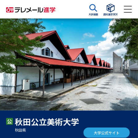
大学検索
資料請求BOX
資料請求
資料検索
大学・短大の資料種類から請求
大学パンフ
学部・学科パンフ
総合型選抜・学校推薦型選抜 募
大学入学共通テスト利用選抜の
集要項＆願書
募集要項＆願書
過去問題集
秋田公立美術大学
大学・短大以外の資料から請求
秋田県
大学公式サイト