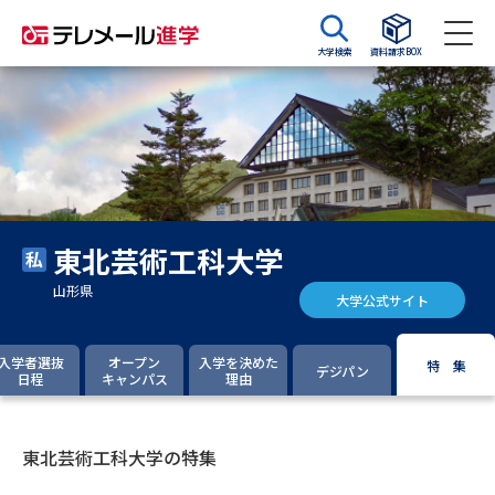
大学検索
資料請求BOX
資料請求
資料検索
大学・短大の資料種類から請求
東北芸術工科大学
大学パンフ
学部・学科パンフ
山形県
大学公式サイト
総合型選抜・学校推薦型選抜 募
大学入学共通テスト利用選抜の
集要項＆願書
募集要項＆願書
入学者選抜
オープン
入学を決めた
特 集
デジパン
日程
キャンパス
理由
過去問題集
大学・短大以外の資料から請求
東北芸術工科大学の特集