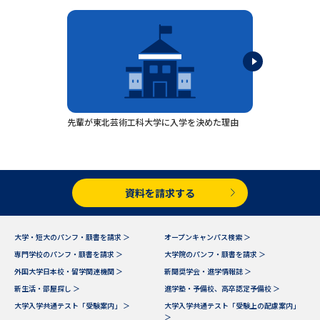
専門学校の資料請求
大学院の資料請求
大学入学共通テスト「受験案
留学・進学関連、塾・予備校
内」の請求
大学入学共通テスト「受験上の
高等学校卒業程度認定試験
配慮案内」の請求
幼稚園教員資格認定試験
小学校教員資格認定試験
先輩が東北芸術工科大学に入学を決めた理由
高等学校（情報）教員資格認定
試験
資料を請求する
大学研究
大学検索
大学・短大のパンフ・願書を請求 ＞
オープンキャンパス検索 ＞
専門学校のパンフ・願書を請求 ＞
大学院のパンフ・願書を請求 ＞
大学で学べる内容や特徴を調べる
外国大学日本校・留学関連機関 ＞
新聞奨学会・進学情報誌 ＞
新生活・部屋探し ＞
進学塾・予備校、高卒認定予備校 ＞
国際・グローバルに強い大学特
大学入学共通テスト「受験案内」 ＞
大学入学共通テスト「受験上の配慮案内」
新増設大学・学部・学科特集
集
＞