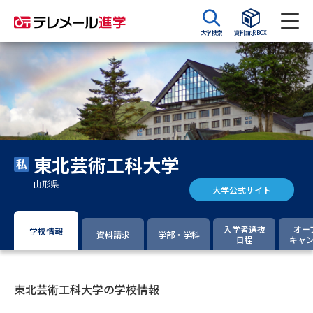
大学検索
資料請求BOX
資料請求
資料検索
大学・短大の資料種類から請求
東北芸術工科大学
大学パンフ
学部・学科パンフ
山形県
大学公式サイト
総合型選抜・学校推薦型選抜 募
大学入学共通テスト利用選抜の
集要項＆願書
募集要項＆願書
入学者選抜
オー
学校情報
資料請求
学部・学科
日程
キャ
過去問題集
大学・短大以外の資料から請求
東北芸術工科大学の学校情報