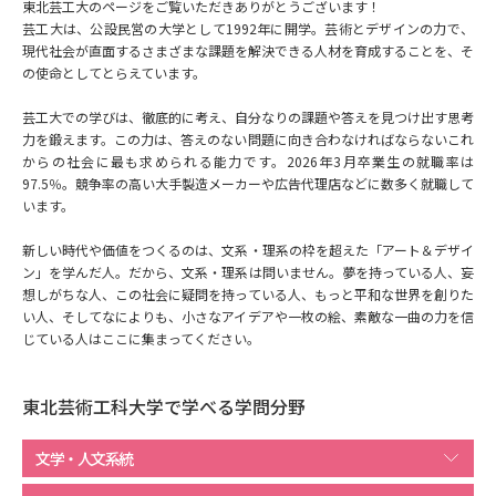
専門学校の資料請求
大学院の資料請求
東北芸工大のページをご覧いただきありがとうございます！
芸工大は、公設民営の大学として1992年に開学。芸術とデザインの力で、
現代社会が直面するさまざまな課題を解決できる人材を育成することを、そ
大学入学共通テスト「受験案
留学・進学関連、塾・予備校
内」の請求
の使命としてとらえています。
大学入学共通テスト「受験上の
芸工大での学びは、徹底的に考え、自分なりの課題や答えを見つけ出す思考
高等学校卒業程度認定試験
配慮案内」の請求
力を鍛えます。この力は、答えのない問題に向き合わなければならないこれ
からの社会に最も求められる能力です。2026年3月卒業生の就職率は
幼稚園教員資格認定試験
97.5％。競争率の高い大手製造メーカーや広告代理店などに数多く就職して
小学校教員資格認定試験
います。
高等学校（情報）教員資格認定
新しい時代や価値をつくるのは、文系・理系の枠を超えた「アート＆デザイ
試験
ン」を学んだ人。だから、文系・理系は問いません。夢を持っている人、妄
想しがちな人、この社会に疑問を持っている人、もっと平和な世界を創りた
い人、そしてなによりも、小さなアイデアや一枚の絵、素敵な一曲の力を信
大学研究
大学検索
じている人はここに集まってください。
東北芸術工科大学で学べる学問分野
大学で学べる内容や特徴を調べる
文学・人文系統
国際・グローバルに強い大学特
新増設大学・学部・学科特集
集