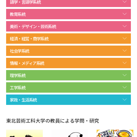
語学・言語学系統
データサイエンス特集
奨学金・特待生制度特集
教育系統
美術・デザイン・芸術系統
デジタルパンフレット
進路の３択
経済・経営・商学系統
新学年スタート号特集ページ
新学年スタート号特集ページ
（高3生用）
（高2生用）
社会学系統
情報・メディア系統
SELFBRAND特集ページ
理学系統
オープンキャンパスなどを調べる
工学系統
オープンキャンパス検索
実施プログラムから探す
家政・生活系統
来場型・Web型イベント特集
夢ナビライブ
東北芸術工科大学の教員による学問・研究