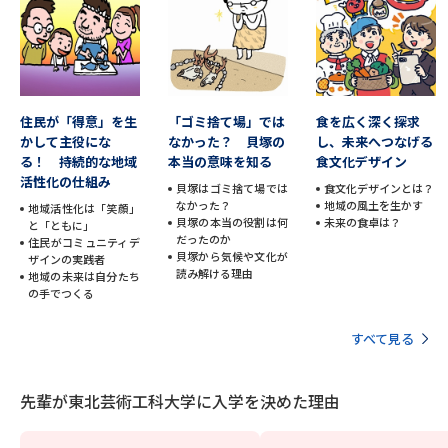
受験準備
資料検索
志望校・出願校を調べる
住民が「得意」を生
「ゴミ捨て場」では
食を広く深く探求
併願校選び
受験スケジュールを立てよう
かして主役にな
なかった？ 貝塚の
し、未来へつなげる
る！ 持続的な地域
本当の意味を知る
食文化デザイン
活性化の仕組み
先輩が入学を決めた理由
テレメール全国一斉進学調査
貝塚はゴミ捨て場では
食文化デザインとは？
なかった？
地域の風土を生かす
地域活性化は「笑顔」
貝塚の本当の役割は何
未来の食卓は？
と「ともに」
だったのか
新生活お役立ちガイド
住民がコミュニティデ
貝塚から気候や文化が
ザインの実践者
読み解ける理由
地域の未来は自分たち
の手でつくる
学問発見
学問検索
すべて見る
先輩が東北芸術工科大学に入学を決めた理由
大学で学びたい学問発見