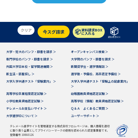
クリア
資料請求BOX
今スグ請求
に入れる
資料請求BOX
大学・短大のパンフ・願書を請求 ＞
オープンキャンパス検索 ＞
専門学校のパンフ・願書を請求 ＞
大学院のパンフ・願書を請求 ＞
外国大学日本校・留学関連機関 ＞
新聞奨学会・進学情報誌 ＞
新生活・部屋探し ＞
進学塾・予備校、高卒認定予備校 ＞
大学入学共通テスト「受験案内」 ＞
大学入学共通テスト「受験上の配慮案内」
＞
高等学校卒業程度認定試験 ＞
幼稚園教員資格認定試験 ＞
小学校教員資格認定試験 ＞
高等学校（情報）教員資格認定試験 ＞
テレメールお支払いサイト ＞
Ｑ＆Ａ よくあるご質問 ＞
大学進学IDについて ＞
ユーザーサポート ＞
テレメール進学サイトを管理運営する株式会社フロムページは、個人情報を適切
に取り扱う企業としてプライバシーマークの使用を認められた認定事業者です。
登録番号 10860126