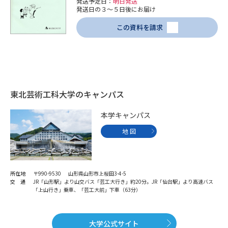
発送予定日：
明日発送
発送日の３～５日後にお届け
この資料を請求
東北芸術工科大学のキャンパス
本学キャンパス
地 図
所在地
〒990-9530 山形県山形市上桜田3-4-5
交 通
JR「山形駅」より山交バス「芸工大行き」約20分。JR「仙台駅」より高速バス
「上山行き」乗車、「芸工大前」下車（63分）
大学公式サイト