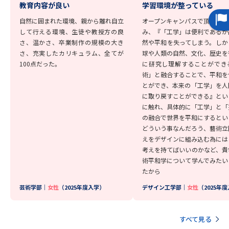
学問のミニ講義「夢ナビ講義」
学問分野解説
教育内容が良い
学習環境が整っている
自然に囲まれた環境、親から離れ自立
オープンキャンパスで頂いた冊
学問の教科書
夢ナビライブ
して行える環境、生徒や教授方の良
み、『「工学」は便利であるが
さ、温かさ、卒業制作の規模の大き
然や平和を失ってしまう。しか
さ、充実したカリキュラム、全てが
球や人類の自然、文化、歴史を
ユーザーサポート
100点だった。
に研究し理解することができ
術」と融合することで、平和を
とができ、本来の「工学」を人
Ｑ＆Ａ よくあるご質問
大学進学IDについて
に取り戻すことができる』とい
に触れ、具体的に「工学」と「
資料の料金の
受付内容・発送状況の確認
の融合で世界を平和にするとい
お支払いについて
どういう事なんだろう、藝術立
えをデザインに組み込む為には
テレメール
個人情報取扱規定
お支払いサイト
考えを持てばいいのかなど、貴
術平和学について学んでみたい
テレメール進学カタログ
たから
特定商取引表記
訂正のご案内
芸術学部｜
女性
（2025年度入学）
デザイン工学部｜
女性
（2025年
すべて見る