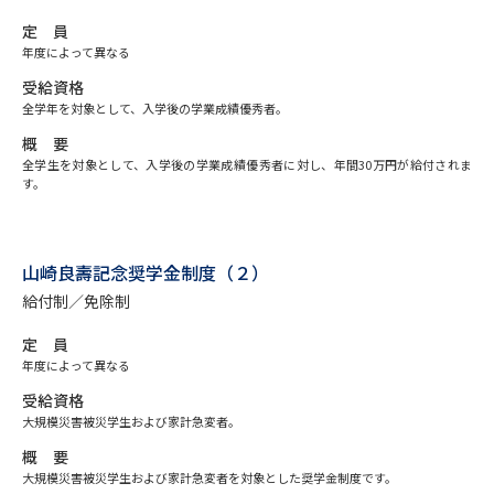
定 員
データサイエンス特集
奨学金・特待生制度特集
年度によって異なる
受給資格
デジタルパンフレット
進路の３択
全学年を対象として、入学後の学業成績優秀者。
概 要
新学年スタート号特集ページ
新学年スタート号特集ページ
全学生を対象として、入学後の学業成績優秀者に対し、年間30万円が給付されま
（高3生用）
（高2生用）
す。
SELFBRAND特集ページ
山崎良壽記念奨学金制度（２）
オープンキャンパスなどを調べる
給付制／免除制
オープンキャンパス検索
定 員
実施プログラムから探す
年度によって異なる
受給資格
来場型・Web型イベント特集
夢ナビライブ
大規模災害被災学生および家計急変者。
概 要
大規模災害被災学生および家計急変者を対象とした奨学金制度です。