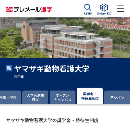
大学検索
資料請求BOX
資料請求
資料検索
大学・短大の資料種類から請求
ヤマザキ動物看護大学
大学パンフ
学部・学科パンフ
東京都
総合型選抜・学校推薦型選抜 募
大学入学共通テスト利用選抜の
集要項＆願書
募集要項＆願書
奨学金・
入学者選抜
オープン
学部・学科
デジパン
特待生制度
日程
キャンパス
過去問題集
大学・短大以外の資料から請求
ヤマザキ動物看護大学の奨学金・特待生制度