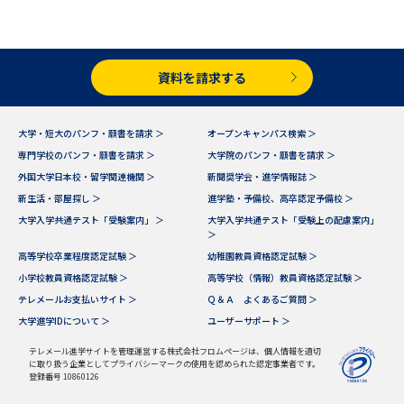
受験準備
資料検索
志望校・出願校を調べる
資料を請求する
併願校選び
受験スケジュールを立てよう
大学・短大のパンフ・願書を請求 ＞
オープンキャンパス検索 ＞
専門学校のパンフ・願書を請求 ＞
大学院のパンフ・願書を請求 ＞
先輩が入学を決めた理由
テレメール全国一斉進学調査
外国大学日本校・留学関連機関 ＞
新聞奨学会・進学情報誌 ＞
新生活・部屋探し ＞
進学塾・予備校、高卒認定予備校 ＞
新生活お役立ちガイド
大学入学共通テスト「受験案内」 ＞
大学入学共通テスト「受験上の配慮案内」
＞
高等学校卒業程度認定試験 ＞
幼稚園教員資格認定試験 ＞
小学校教員資格認定試験 ＞
高等学校（情報）教員資格認定試験 ＞
学問発見
学問検索
テレメールお支払いサイト ＞
Ｑ＆Ａ よくあるご質問 ＞
大学進学IDについて ＞
ユーザーサポート ＞
テレメール進学サイトを管理運営する株式会社フロムページは、個人情報を適切
大学で学びたい学問発見
に取り扱う企業としてプライバシーマークの使用を認められた認定事業者です。
登録番号 10860126