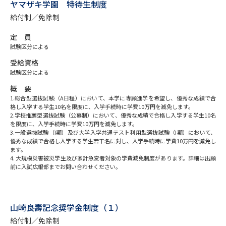
専門学校の資料請求
大学院の資料請求
ヤマザキ学園 特待生制度
給付制／免除制
大学入学共通テスト「受験案
留学・進学関連、塾・予備校
内」の請求
定 員
試験区分による
大学入学共通テスト「受験上の
高等学校卒業程度認定試験
配慮案内」の請求
受給資格
試験区分による
幼稚園教員資格認定試験
小学校教員資格認定試験
概 要
1.総合型選抜試験（A日程）において、本学に専願進学を希望し、優秀な成績で合
高等学校（情報）教員資格認定
格し入学する学生10名を限度に、入学手続時に学費10万円を減免します。
2.学校推薦型選抜試験（公募制）において、優秀な成績で合格し入学する学生10名
試験
を限度に、入学手続時に学費10万円を減免します。
3.一般選抜試験（I期）及び大学入学共通テスト利用型選抜試験（I期）において、
優秀な成績で合格し入学する学生若干名に対し、入学手続時に学費10万円を減免し
ます。
大学研究
大学検索
4. 大規模災害被災学生及び家計急変者対象の学費減免制度があります。詳細は出願
前に入試広報部までお問い合わせください。
大学で学べる内容や特徴を調べる
山崎良壽記念奨学金制度（１）
国際・グローバルに強い大学特
新増設大学・学部・学科特集
給付制／免除制
集