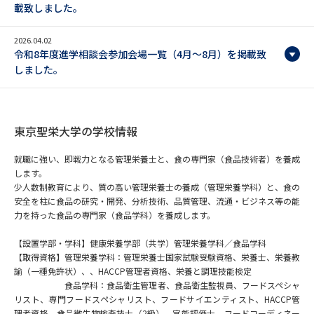
載致しました。
データサイエンス特集
奨学金・特待生制度特集
2026.04.02
令和8年度進学相談会参加会場一覧（4月～8月）を掲載致
デジタルパンフレット
進路の３択
しました。
新学年スタート号特集ページ
新学年スタート号特集ページ
（高3生用）
（高2生用）
東京聖栄大学の学校情報
SELFBRAND特集ページ
就職に強い、即戦力となる管理栄養士と、食の専門家（食品技術者）を養成
します。
オープンキャンパスなどを調べる
少人数制教育により、質の高い管理栄養士の養成（管理栄養学科）と、食の
安全を柱に食品の研究・開発、分析技術、品質管理、流通・ビジネス等の能
力を持った食品の専門家（食品学科）を養成します。
オープンキャンパス検索
実施プログラムから探す
【設置学部・学科】健康栄養学部（共学）管理栄養学科／食品学科
来場型・Web型イベント特集
夢ナビライブ
【取得資格】管理栄養学科：管理栄養士国家試験受験資格、栄養士、栄養教
諭（一種免許状）、、HACCP管理者資格、栄養と調理技能検定
食品学科：食品衛生管理者、食品衛生監視員、フードスペシャ
リスト、専門フードスペシャリスト、フードサイエンティスト、HACCP管
理者資格、食品微生物検査技士（2級）、官能評価士、フードコーディネー