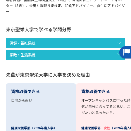
受験準備
資料検索
ター（3級）、栄養と調理技能検定、和食アドバイザー、食生活アドバイザ
ー
志望校・出願校を調べる
東京聖栄大学で学べる学問分野
併願校選び
受験スケジュールを立てよう
保健・福祉系統
先輩が入学を決めた理由
テレメール全国一斉進学調査
家政・生活系統
新生活お役立ちガイド
先輩が東京聖栄大学に入学を決めた理由
資格取得できる
資格取得できる
学問発見
学問検索
自宅から近い
オープンキャンパスに行った時
気が自分に合ってると思い、こ
びたいと思ったから。
大学で学びたい学問発見
健康栄養学部（2026年度入学）
健康栄養学部｜
女性
（2026年度