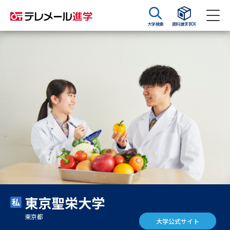
大学検索
資料請求BOX
資料請求
資料検索
大学・短大の資料種類から請求
大学パンフ
学部・学科パンフ
総合型選抜・学校推薦型選抜 募
大学入学共通テスト利用選抜の
集要項＆願書
募集要項＆願書
過去問題集
東京聖栄大学
大学・短大以外の資料から請求
東京都
大学公式サイト