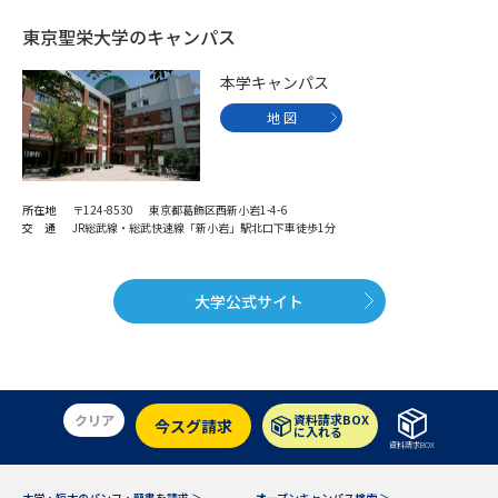
東京聖栄大学のキャンパス
本学キャンパス
地 図
所在地
〒124-8530 東京都葛飾区西新小岩1-4-6
交 通
JR総武線・総武快速線「新小岩」駅北口下車徒歩1分
大学公式サイト
クリア
資料請求BOX
今スグ請求
に入れる
資料請求BOX
大学・短大のパンフ・願書を請求 ＞
オープンキャンパス検索 ＞