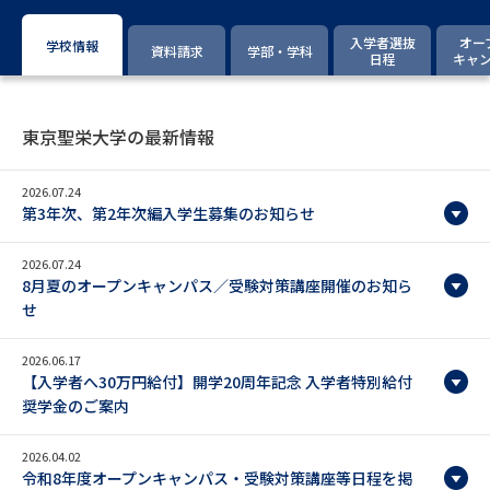
専門学校の資料請求
大学院の資料請求
入学者選抜
オー
学校情報
資料請求
学部・学科
大学入学共通テスト「受験案
日程
キャ
留学・進学関連、塾・予備校
内」の請求
大学入学共通テスト「受験上の
高等学校卒業程度認定試験
配慮案内」の請求
東京聖栄大学の最新情報
幼稚園教員資格認定試験
小学校教員資格認定試験
2026.07.24
第3年次、第2年次編入学生募集のお知らせ
高等学校（情報）教員資格認定
試験
2026.07.24
8月夏のオープンキャンパス／受験対策講座開催のお知ら
せ
大学研究
大学検索
2026.06.17
【入学者へ30万円給付】開学20周年記念 入学者特別給付
奨学金のご案内
大学で学べる内容や特徴を調べる
2026.04.02
国際・グローバルに強い大学特
新増設大学・学部・学科特集
令和8年度オープンキャンパス・受験対策講座等日程を掲
集