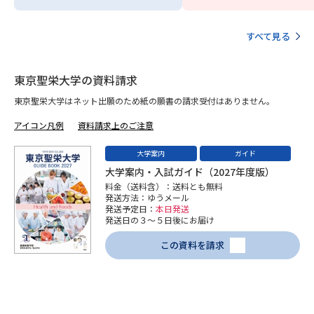
学問のミニ講義「夢ナビ講義」
学問分野解説
すべて見る
学問の教科書
夢ナビライブ
東京聖栄大学の資料請求
ユーザーサポート
東京聖栄大学はネット出願のため紙の願書の請求受付はありません。
Ｑ＆Ａ よくあるご質問
大学進学IDについて
アイコン凡例
資料請求上のご注意
資料の料金の
大学案内
ガイド
受付内容・発送状況の確認
お支払いについて
大学案内・入試ガイド（2027年度版）
料金（送料含）：送料とも無料
テレメール
個人情報取扱規定
発送方法：ゆうメール
お支払いサイト
発送予定日：
本日発送
発送日の３～５日後にお届け
テレメール進学カタログ
特定商取引表記
訂正のご案内
この資料を請求