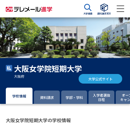
大学検索
資料請求BOX
資料請求
資料検索
大学・短大の資料種類から請求
大阪女学院短期大学
大学パンフ
学部・学科パンフ
大阪府
大学公式サイト
総合型選抜・学校推薦型選抜 募
大学入学共通テスト利用選抜の
集要項＆願書
募集要項＆願書
入学者選抜
オー
学校情報
資料請求
学部・学科
日程
キャ
過去問題集
大学・短大以外の資料から請求
大阪女学院短期大学の学校情報