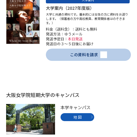
受験準備
資料検索
大学案内（2027年度版）
大学と共通の資料です。基本的には女性の方に資料をお送り
します。（保護者の方や高校教員、教育関係者はのぞきま
志望校・出願校を調べる
す。）
料金（送料含）：送料とも無料
発送方法：ゆうメール
発送予定日：
本日発送
併願校選び
受験スケジュールを立てよう
発送日の３～５日後にお届け
この資料を請求
先輩が入学を決めた理由
テレメール全国一斉進学調査
新生活お役立ちガイド
大阪女学院短期大学のキャンパス
学問発見
学問検索
本学キャンパス
地 図
大学で学びたい学問発見