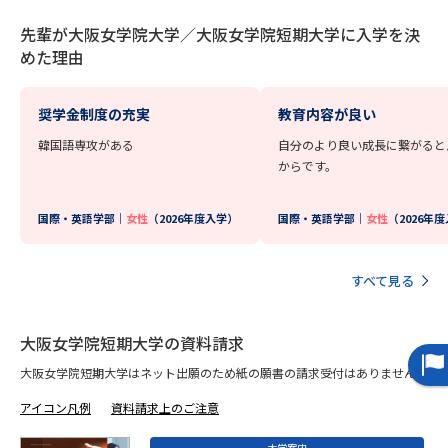
先輩が大阪女学院大学／大阪女学院短期大学に入学を決
データサイエンス特集
奨学金・特待生制度特集
めた理由
デジタルパンフレット
進路の３択
奨学金制度の充実
教育内容が良い
新学年スタート号特集ページ
新学年スタート号特集ページ
韓国語専攻がある
自分のより良い成長に繋がると
（高3生用）
（高2生用）
からです。
SELFBRAND特集ページ
国際・英語学部｜
女性
（2026年度入学）
国際・英語学部｜
女性
（2026年
オープンキャンパスなどを調べる
すべて見る
オープンキャンパス検索
実施プログラムから探す
大阪女学院短期大学の資料請求
来場型・Web型イベント特集
夢ナビライブ
大阪女学院短期大学はネット出願のため紙の願書の請求受付はありません。
アイコン凡例
資料請求上のご注意
大学案内