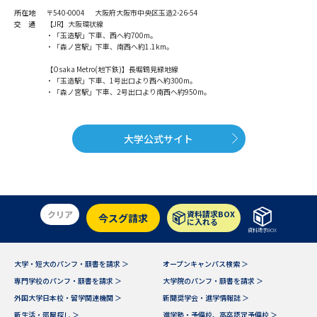
学問のミニ講義「夢ナビ講義」
学問分野解説
所在地
〒540-0004 大阪府大阪市中央区玉造2-26-54
交 通
【JR】大阪環状線
・「玉造駅」下車、西へ約700m。
学問の教科書
夢ナビライブ
・「森ノ宮駅」下車、南西へ約1.1km。
【Osaka Metro(地下鉄)】長堀鶴見緑地線
ユーザーサポート
・「玉造駅」下車、1号出口より西へ約300m。
・「森ノ宮駅」下車、2号出口より南西へ約950m。
Ｑ＆Ａ よくあるご質問
大学進学IDについて
大学公式サイト
資料の料金の
受付内容・発送状況の確認
お支払いについて
テレメール
個人情報取扱規定
お支払いサイト
クリア
資料請求BOX
今スグ請求
に入れる
テレメール進学カタログ
資料請求BOX
特定商取引表記
訂正のご案内
大学・短大のパンフ・願書を請求 ＞
オープンキャンパス検索 ＞
専門学校のパンフ・願書を請求 ＞
大学院のパンフ・願書を請求 ＞
外国大学日本校・留学関連機関 ＞
新聞奨学会・進学情報誌 ＞
新生活・部屋探し ＞
進学塾・予備校、高卒認定予備校 ＞