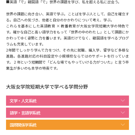
専門学校の資料請求
大学院の資料請求
■英語「で」韓国語「で」世界の課題を学び、私を超える私に出会う。
世界の課題に向き合い、英語で学ぶ。ことばを学ぶ人として、自己を確立す
大学入学共通テスト「受験案
留学・進学関連、塾・予備校
内」の請求
る。自己への気づき、他者と自分のかかわりについて考え、学ぶ。
これらを基本にした英語教育 × 教養教育が大阪女学院短期大学の特色で
大学入学共通テスト「受験上の
す。確かな自己と高い語学力をもって「世界の中のわたし」として課題にか
高等学校卒業程度認定試験
配慮案内」の請求
かわってゆく姿勢と力を養います。英語だけでなく、韓国語を学べるプログ
ラムも充実しています。
幼稚園教員資格認定試験
2年間でしっかり学んで力をつけ、その先に就職、編入学、留学など多様な
小学校教員資格認定試験
進路。各進路対応の科目設定や小規模校ならではのサポートを行っていま
す。 2 年という短期間で「どんな場でもやっていける力がついた」と言う卒
高等学校（情報）教員資格認定
業生が多いのも本学の特長です。
試験
大阪女学院短期大学で学べる学問分野
大学研究
大学検索
文学・人文系統
語学・言語学系統
大学で学べる内容や特徴を調べる
国際関係学系統
国際・グローバルに強い大学特
新増設大学・学部・学科特集
集