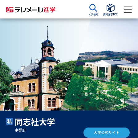
大学検索
資料請求BOX
資料請求
資料検索
大学・短大の資料種類から請求
大学パンフ
学部・学科パンフ
総合型選抜・学校推薦型選抜 募
大学入学共通テスト利用選抜の
集要項＆願書
募集要項＆願書
過去問題集
同志社大学
大学・短大以外の資料から請求
京都府
大学公式サイト