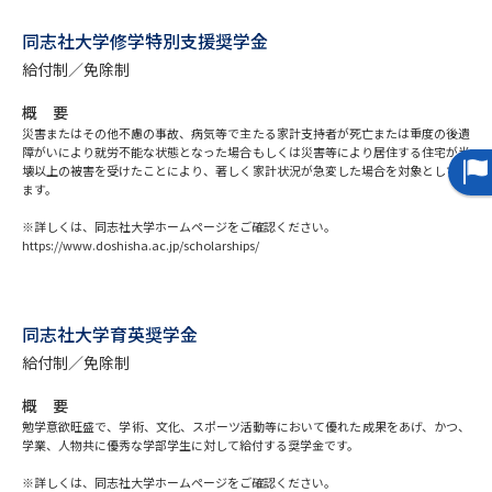
同志社大学修学特別支援奨学金
データサイエンス特集
奨学金・特待生制度特集
給付制／免除制
デジタルパンフレット
進路の３択
概 要
災害またはその他不慮の事故、病気等で主たる家計支持者が死亡または重度の後遺
障がいにより就労不能な状態となった場合もしくは災害等により居住する住宅が半
新学年スタート号特集ページ
新学年スタート号特集ページ
壊以上の被害を受けたことにより、著しく家計状況が急変した場合を対象としてい
（高3生用）
（高2生用）
ます。
SELFBRAND特集ページ
※詳しくは、同志社大学ホームページをご確認ください。
https://www.doshisha.ac.jp/scholarships/
オープンキャンパスなどを調べる
同志社大学育英奨学金
オープンキャンパス検索
実施プログラムから探す
給付制／免除制
来場型・Web型イベント特集
夢ナビライブ
概 要
勉学意欲旺盛で、学術、文化、スポーツ活動等において優れた成果をあげ、かつ、
学業、人物共に優秀な学部学生に対して給付する奨学金です。
※詳しくは、同志社大学ホームページをご確認ください。