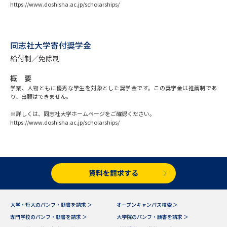
受験準備
資料検索
https://www.doshisha.ac.jp/scholarships/
志望校・出願校を調べる
同志社大学寄付奨学金
給付制／免除制
併願校選び
受験スケジュールを立てよう
概 要
学業、人物ともに優秀な学生を対象とした奨学金です。この奨学金は推薦制であ
先輩が入学を決めた理由
テレメール全国一斉進学調査
り、出願はできません。
※詳しくは、同志社大学ホームページをご確認ください。
新生活お役立ちガイド
https://www.doshisha.ac.jp/scholarships/
学問発見
学問検索
資料を請求する
大学で学びたい学問発見
大学・短大のパンフ・願書を請求 ＞
オープンキャンパス検索 ＞
専門学校のパンフ・願書を請求 ＞
大学院のパンフ・願書を請求 ＞