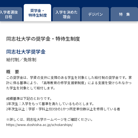
専門学校の資料請求
大学院の資料請求
奨学金・
入学者選抜
入学を決めた
デジパン
特 集
大学入学共通テスト「受験案
特待生制度
日程
理由
留学・進学関連、塾・予備校
内」の請求
大学入学共通テスト「受験上の
高等学校卒業程度認定試験
配慮案内」の請求
同志社大学の奨学金・特待生制度
同志社大学奨学金
幼稚園教員資格認定試験
小学校教員資格認定試験
給付制／免除制
高等学校（情報）教員資格認定
試験
概 要
この奨学金は、学資の支弁に支障のある学生を対象とした給付制の奨学金です。家
計に係る基準により、「高等教育の修学支援新制度」による支援を受けられなかっ
た学生を対象として給付します。
大学研究
大学検索
成績基準は下記のとおりです。
1年次生：入学をもって基準を満たしているものとします。
2年次生以上：学部・学科上位3分の1かつ所定単位数以上を修得している者
大学で学べる内容や特徴を調べる
※詳しくは、同志社大学ホームページをご確認ください。
https://www.doshisha.ac.jp/scholarships/
国際・グローバルに強い大学特
新増設大学・学部・学科特集
集