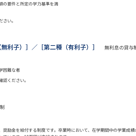
大学入学共通テスト「受験案内」の請求
額の要件と所定の学力基準を満
大学入学共通テスト「受験上の配慮案内
ださい。
幼稚園教員資格認定試験
小学校教員資
高等学校（情報）教員資格認定試験
（無利子）］／［第二種（有利子）］
無利息の貸与
大学研究
学困難な者
確認ください。
大学で学べる内容や特徴を調
新増設大学・学部・学科特集
国際・グ
制
データサイエンス特集
奨学金・特待生
進路の３択
新学年スタート号特集ペー
、奨励金を給付する制度です。卒業時において、在学期間中の学業成績
新学年スタート号特集ページ（高2生用