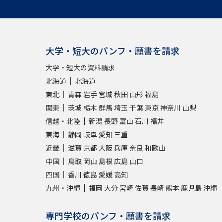
大学・短大のパンフ・願書を請求
大学・短大の資料請求
北海道
北海道
東北
青森
岩手
宮城
秋田
山形
福島
関東
茨城
栃木
群馬
埼玉
千葉
東京
神奈川
山梨
信越・北陸
新潟
長野
富山
石川
福井
東海
静岡
岐阜
愛知
三重
近畿
滋賀
京都
大阪
兵庫
奈良
和歌山
中国
鳥取
岡山
島根
広島
山口
四国
香川
徳島
愛媛
高知
九州・沖縄
福岡
大分
宮崎
佐賀
長崎
熊本
鹿児島
沖縄
専門学校のパンフ・願書を請求