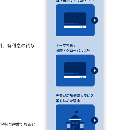
新増設大学・学部・学科
特集
」の請求
高等学校卒業程度認定試験
格認定試験
制、有利息の貸与
テーマ特集 /
国際・グローバルに強い
大学特集
大学検索
べる
ローバルに強い大学特集
先輩が広島修道大学に入
学を決めた理由
制度特集
デジタルパンフレット
ジ（高3生用）
が特に優秀であると
）