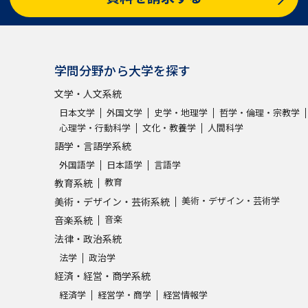
学問分野から大学を探す
文学・人文系統
日本文学
外国文学
史学・地理学
哲学・倫理・宗教学
心理学・行動科学
文化・教養学
人間科学
語学・言語学系統
外国語学
日本語学
言語学
教育
教育系統
美術・デザイン・芸術学
美術・デザイン・芸術系統
音楽
音楽系統
法律・政治系統
法学
政治学
経済・経営・商学系統
経済学
経営学・商学
経営情報学