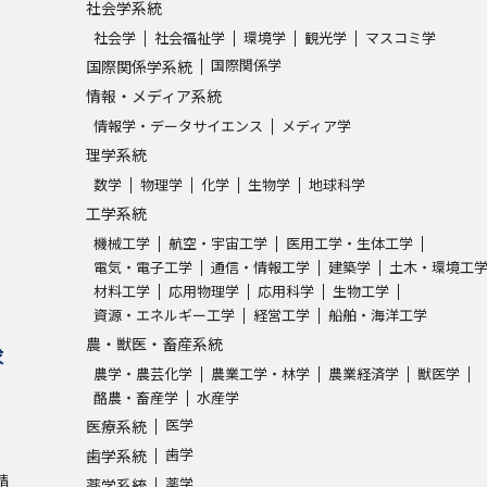
社会学系統
社会学
社会福祉学
環境学
観光学
マスコミ学
国際関係学
国際関係学系統
情報・メディア系統
情報学・データサイエンス
メディア学
理学系統
数学
物理学
化学
生物学
地球科学
工学系統
機械工学
航空・宇宙工学
医用工学・生体工学
電気・電子工学
通信・情報工学
建築学
土木・環境工
材料工学
応用物理学
応用科学
生物工学
資源・エネルギー工学
経営工学
船舶・海洋工学
農・獣医・畜産系統
求
農学・農芸化学
農業工学・林学
農業経済学
獣医学
酪農・畜産学
水産学
医学
医療系統
歯学
歯学系統
請
薬学
薬学系統