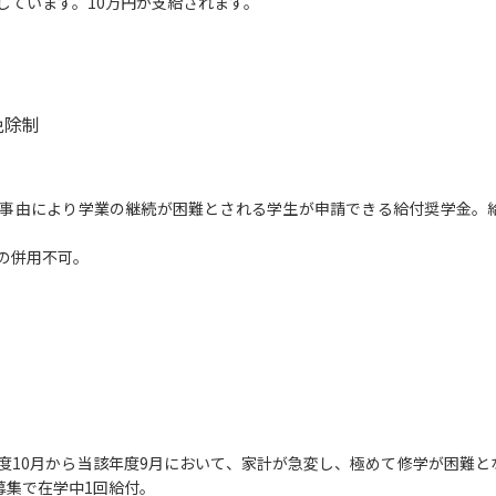
しています。10万円が支給されます。
SELFBRAND特集ページ
オープンキャンパスなどを調
免除制
オープンキャンパス検索
実施プログラ
来場型・Web型イベント特集
夢ナビ
事由により学業の継続が困難とされる学生が申請できる給付奨学金。給
の併用不可。
受験準備
志望校・出願校を調べる
併願校選び
受験スケジュールを立てよ
テレメール全国一斉進学調査
新生活お
度10月から当該年度9月において、家計が急変し、極めて修学が困難と
募集で在学中1回給付。