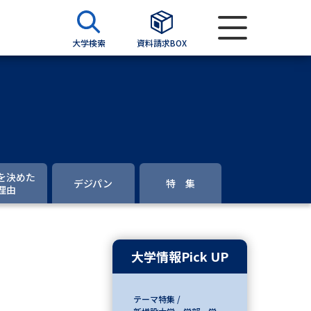
大学検索
資料請求BOX
資料検索
求
を決めた
デジパン
特 集
理由
願書
＆願書
過去問題集
大学情報Pick UP
求
留学・進学関連、塾・予備校
テーマ特集 /