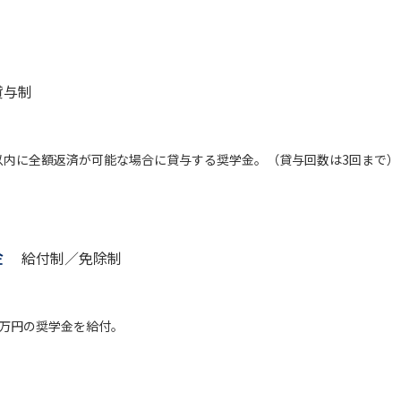
学問発見
貸与制
大学で学びたい学問発見
学問のミニ講義「夢ナビ講義」
学問分
以内に全額返済が可能な場合に貸与する奨学金。（貸与回数は3回まで）
ユーザーサポート
学金
給付制／免除制
Ｑ＆Ａ よくあるご質問
大学進学IDにつ
資料の料金の
お支払いについて
受付内容
5万円の奨学金を給付。
個人情報取扱規定
特定商取引表記
お
受験情報リンク