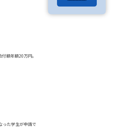
べる
ムから探す
ライブ
付額年額20万円。
資料検索
う
先輩が入学を決めた理由
役立ちガイド
なった学生が申請で