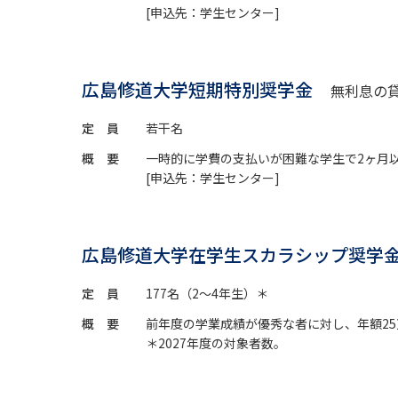
[申込先：学生センター]
広島修道大学短期特別奨学金
無利息の
定 員
若干名
概 要
一時的に学費の支払いが困難な学生で2ヶ月
[申込先：学生センター]
広島修道大学在学生スカラシップ奨
定 員
177名（2～4年生）＊
概 要
前年度の学業成績が優秀な者に対し、年額2
＊2027年度の対象者数。