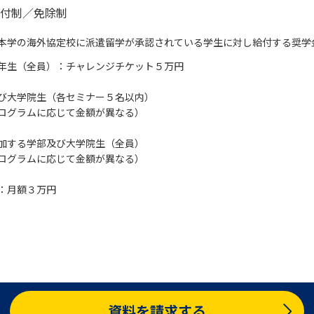
付制／免除制
本学の海外協定校に派遣留学が承認されている学生に対し給付する奨学
年生（全員）：チャレンジチケット５万円
び大学院生（各セミナー５名以内）
ログラムに応じて金額が異なる）
加する学部及び大学院生（全員）
ログラムに応じて金額が異なる）
：月額３万円
資料を請求する