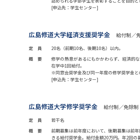
認められる学部学生を表彰することを目的と
[申込先：学生センター]
広島修道大学経済支援奨学金
給付制／
定 員
20名（前期10名、後期10名）以内。
概 要
修学の熱意があるにもかかわらず、経済的な
在学中1回給付。
※同窓会奨学金及び同一年度の修学奨学金と
[申込先：学生センター]
広島修道大学修学奨学金
給付制／免除制
定 員
若干名
概 要
前期募集は前年度において、後期募集は前年
きる給付奨学金。給付金額20万円。年2回の