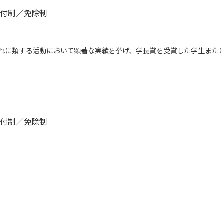
付制／免除制
れに類する活動において顕著な実績を挙げ、学長賞を受賞した学生また
付制／免除制
。