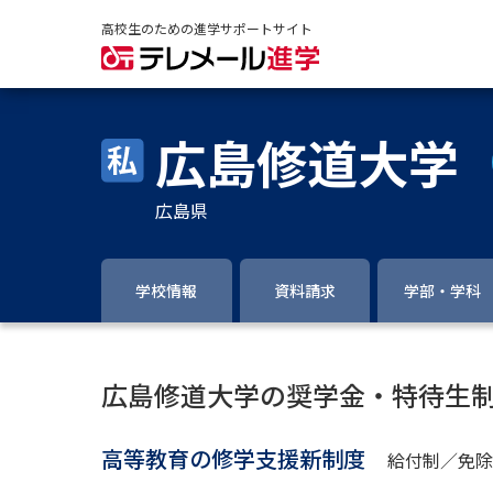
高校生のための進学サポートサイト
広島修道大学
広島県
学校情報
資料請求
学部・学科
広島修道大学の奨学金・特待生
高等教育の修学支援新制度
給付制／免除