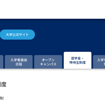
資料請求
大学公式サイト
大学・短大の資料種類から請
大学パンフ
学部・学科パンフ
奨学金・
入学者選抜
オープン
入学
特待生制度
日程
キャンパス
総合型選抜・学校推薦型選抜 募集要項＆
大学入学共通テスト利用選抜の募集要項
制度
大学・短大以外の資料から請
制
専門学校の資料請求
大学院の資料請求