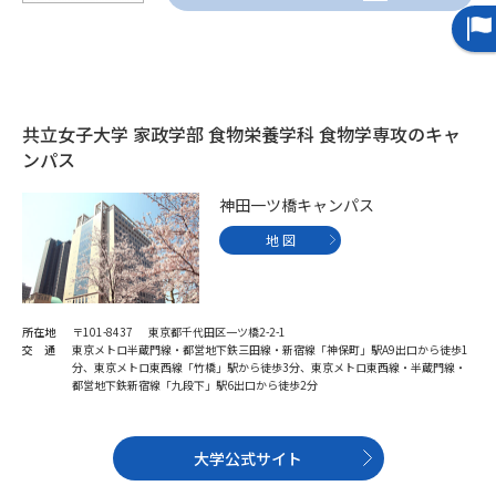
データサイエンス特集
奨学金・特待生制度特集
デジタルパンフレット
進路の３択
共立女子大学 家政学部 食物栄養学科 食物学専攻のキャ
ンパス
新学年スタート号特集ページ
新学年スタート号特集ページ
（高3生用）
（高2生用）
神田一ツ橋キャンパス
SELFBRAND特集ページ
地 図
オープンキャンパスなどを調べる
所在地
〒101-8437 東京都千代田区一ツ橋2-2-1
オープンキャンパス検索
実施プログラムから探す
交 通
東京メトロ半蔵門線・都営地下鉄三田線・新宿線「神保町」駅A9出口から徒歩1
分、東京メトロ東西線「竹橋」駅から徒歩3分、東京メトロ東西線・半蔵門線・
都営地下鉄新宿線「九段下」駅6出口から徒歩2分
来場型・Web型イベント特集
夢ナビライブ
大学公式サイト