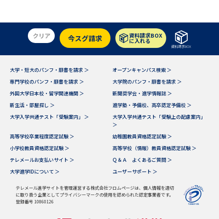
受験準備
資料検索
クリア
資料請求BOX
志望校・出願校を調べる
今スグ請求
に入れる
資料請求BOX
併願校選び
受験スケジュールを立てよう
大学・短大のパンフ・願書を請求 ＞
オープンキャンパス検索 ＞
専門学校のパンフ・願書を請求 ＞
大学院のパンフ・願書を請求 ＞
先輩が入学を決めた理由
テレメール全国一斉進学調査
外国大学日本校・留学関連機関 ＞
新聞奨学会・進学情報誌 ＞
新生活・部屋探し ＞
進学塾・予備校、高卒認定予備校 ＞
大学入学共通テスト「受験案内」 ＞
大学入学共通テスト「受験上の配慮案内」
新生活お役立ちガイド
＞
高等学校卒業程度認定試験 ＞
幼稚園教員資格認定試験 ＞
小学校教員資格認定試験 ＞
高等学校（情報）教員資格認定試験 ＞
学問発見
学問検索
テレメールお支払いサイト ＞
Ｑ＆Ａ よくあるご質問 ＞
大学進学IDについて ＞
ユーザーサポート ＞
テレメール進学サイトを管理運営する株式会社フロムページは、個人情報を適切
大学で学びたい学問発見
に取り扱う企業としてプライバシーマークの使用を認められた認定事業者です。
登録番号 10860126