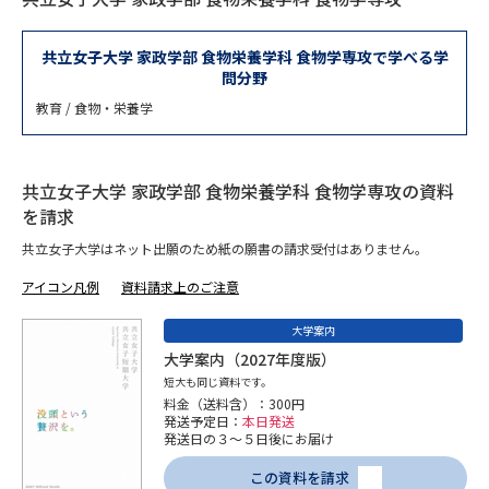
専門学校の資料請求
大学院の資料請求
大学入学共通テスト「受験案
共立女子大学 家政学部 食物栄養学科 食物学専攻で学べる学
留学・進学関連、塾・予備校
内」の請求
問分野
教育 / 食物・栄養学
大学入学共通テスト「受験上の
高等学校卒業程度認定試験
配慮案内」の請求
幼稚園教員資格認定試験
小学校教員資格認定試験
共立女子大学 家政学部 食物栄養学科 食物学専攻の資料
を請求
高等学校（情報）教員資格認定
共立女子大学はネット出願のため紙の願書の請求受付はありません。
試験
アイコン凡例
資料請求上のご注意
大学研究
大学検索
大学案内
大学案内（2027年度版）
短大も同じ資料です。
料金（送料含）：300円
大学で学べる内容や特徴を調べる
発送予定日：
本日発送
発送日の３～５日後にお届け
国際・グローバルに強い大学特
新増設大学・学部・学科特集
この資料を請求
集