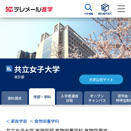
大学検索
資料請求BOX
資料請求
資料検索
大学・短大の資料種類から請求
共立女子大学
大学パンフ
学部・学科パンフ
東京都
大学公式サイト
総合型選抜・学校推薦型選抜 募
大学入学共通テスト利用選抜の
集要項＆願書
募集要項＆願書
入学者選抜
オープン
奨学金
学部・学科
資料請求
日程
キャンパス
特待生制
過去問題集
大学・短大以外の資料から請求
＜ 家政学部
＜ 食物栄養学科
共立女子大学 家政学部 食物栄養学科 食物学専攻