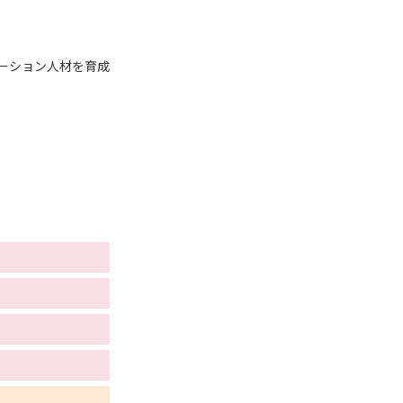
学問検索
ーション人材を育成
野解説
学問の教科書
夢ナビライブ
いて
このサイトについて
・発送状況の確認
テレメール
お支払いサイト
問合せ先
テレメール進学カタログ
訂正のご案内