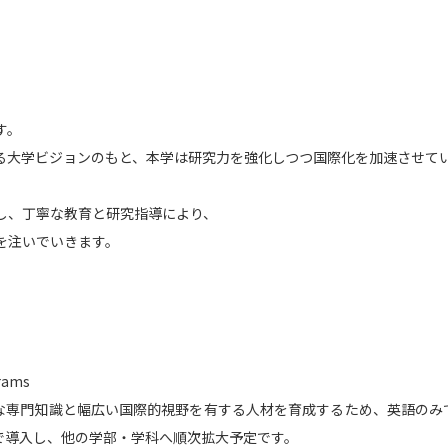
SELFBRAND特集ページ
オープンキャンパスなどを調
オープンキャンパス検索
実施プログラ
す。
る大学ビジョンのもと、本学は研究力を強化しつつ国際化を加速させて
来場型・Web型イベント特集
夢ナビ
し、丁寧な教育と研究指導により、
を注いでいきます。
受験準備
志望校・出願校を調べる
併願校選び
受験スケジュールを立てよ
rams
テレメール全国一斉進学調査
新生活お
かな専門知識と幅広い国際的視野を有する人材を育成するため、英語のみ
科で導入し、他の学部・学科へ順次拡大予定です。