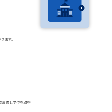
べる
ムから探す
いきます。
ライブ
資料検索
う
先輩が入学を決めた理由
役立ちガイド
で履修し学位を取得