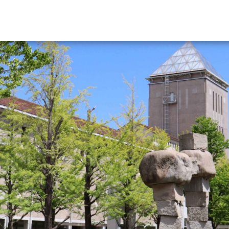
資料請求
大学・短大の資料種類から請
大学パンフ
学部・学科パンフ
総合型選抜・学校推薦型選抜 募集要項＆
大学入学共通テスト利用選抜の募集要項
大学・短大以外の資料から請
専門学校の資料請求
大学院の資料請求