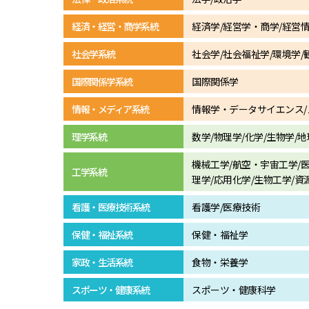
経済・経営・商学系統
経済学/経営学・商学/経営
社会学系統
社会学/社会福祉学/環境学/
国際関係学系統
国際関係学
情報・メディア系統
情報学・データサイエンス/
理学系統
数学/物理学/化学/生物学/
機械工学/航空・宇宙工学/
工学系統
理学/応用化学/生物工学/
看護・医療技術系統
看護学/医療技術
保健・福祉系統
保健・福祉学
家政・生活系統
食物・栄養学
スポーツ・健康系統
スポーツ・健康科学