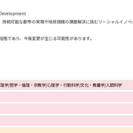
d Development
学問発見
、持続可能な都市の実現や地球規模の課題解決に挑むソーシャルイノベ
大学で学びたい学問発見
中の段階であり、今後変更が生じる可能性があります。
学問のミニ講義「夢ナビ講義」
学問分
ユーザーサポート
地理学/哲学・倫理・宗教学/心理学・行動科学/文化・教養学/人間科学
Ｑ＆Ａ よくあるご質問
大学進学IDにつ
資料の料金の
お支払いについて
受付内容
個人情報取扱規定
特定商取引表記
お
受験情報リンク