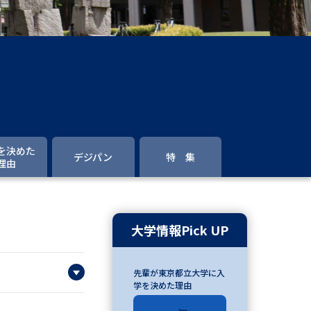
」の請求
高等学校卒業程度認定試験
格認定試験
大学検索
を決めた
デジパン
特 集
理由
べる
ローバルに強い大学特集
大学情報Pick UP
制度特集
デジタルパンフレット
先輩が東京都立大学に入
ジ（高3生用）
学を決めた理由
）