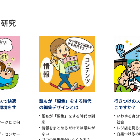
・研究
スで快適
誰もが「編集」をする時代
行きつけの
環境をサ
の編集デザインとは
こですか？
誰もが「編集」をする時代の到
いわゆる身分
来
社会
ワークとは何
情報をまとめるだけでは意味が
レジ袋を見る
ない
白黒つけるの
プ・センサー
プロの編集者がいなくなる？