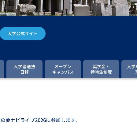
大学入学共通テスト「受験案内」の請求
大学入学共通テスト「受験上の配慮案内
幼稚園教員資格認定試験
小学校教員資
大学公式サイト
高等学校（情報）教員資格認定試験
大学研究
入学者選抜
オープン
奨学金・
入学
日程
キャンパス
特待生制度
大学で学べる内容や特徴を調
新増設大学・学部・学科特集
国際・グ
データサイエンス特集
奨学金・特待生
催の夢ナビライブ2026に参加します。
進路の３択
新学年スタート号特集ペー
新学年スタート号特集ページ（高2生用