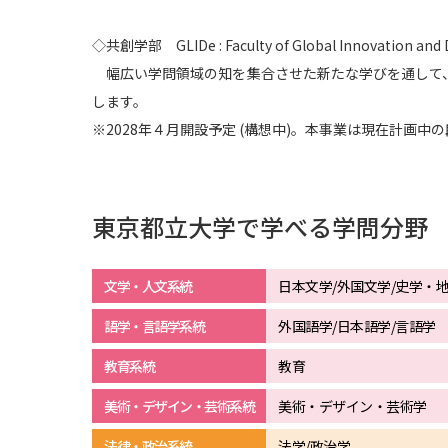
◇共創学部 GLIDe : Faculty of Global Innovation an
幅広い学問領域の知を集合させた新たな学びを通して
します。
※2028年４月開設予定 (構想中)。本事業は現在計画
東京都立大学で学べる学問分野
文学・人文系統
日本文学/外国文学/史学・
語学・言語学系統
外国語学/日本語学/言語学
教育系統
教育
美術・デザイン・芸術系統
美術・デザイン・芸術学
法律・政治系統
法学/政治学