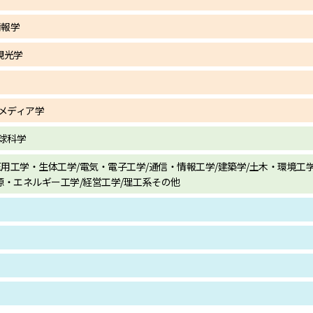
情報学
観光学
メディア学
地球科学
医用工学・生体工学/電気・電子工学/通信・情報工学/建築学/土木・環境工学
資源・エネルギー工学/経営工学/理工系その他