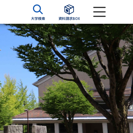
大学検索
資料請求BOX
資料検索
求
願書
＆願書
過去問題集
求
留学・進学関連、塾・予備校