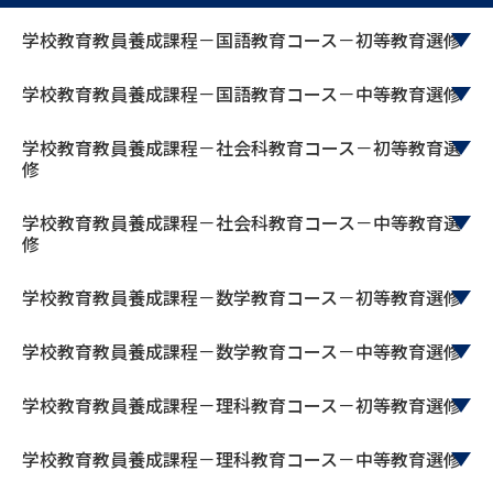
受験準備
資料検索
学校教育教員養成課程－国語教育コース－初等教育選修
志望校・出願校を調べる
学校教育教員養成課程－国語教育コース－中等教育選修
学校教育教員養成課程－社会科教育コース－初等教育選
併願校選び
受験スケジュールを立てよう
修
先輩が入学を決めた理由
テレメール全国一斉進学調査
学校教育教員養成課程－社会科教育コース－中等教育選
修
新生活お役立ちガイド
学校教育教員養成課程－数学教育コース－初等教育選修
学校教育教員養成課程－数学教育コース－中等教育選修
学問発見
学問検索
学校教育教員養成課程－理科教育コース－初等教育選修
大学で学びたい学問発見
学校教育教員養成課程－理科教育コース－中等教育選修