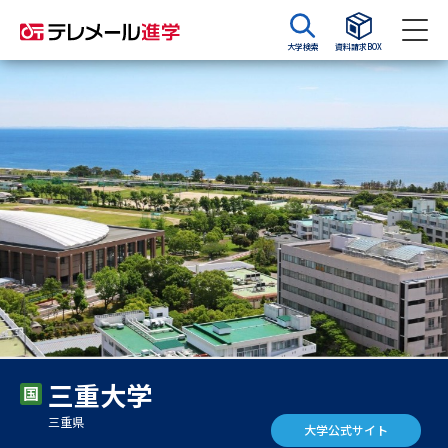
大学検索
資料請求BOX
資料請求
資料検索
大学・短大の資料種類から請求
大学パンフ
学部・学科パンフ
総合型選抜・学校推薦型選抜 募
大学入学共通テスト利用選抜の
集要項＆願書
募集要項＆願書
過去問題集
三重大学
大学・短大以外の資料から請求
三重県
大学公式サイト