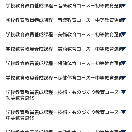
学問のミニ講義「夢ナビ講義」
学問分野解説
学校教育教員養成課程－音楽教育コース－初等教育選修
学問の教科書
夢ナビライブ
学校教育教員養成課程－音楽教育コース－中等教育選修
学校教育教員養成課程－美術教育コース－初等教育選修
ユーザーサポート
学校教育教員養成課程－美術教育コース－中等教育選修
Ｑ＆Ａ よくあるご質問
大学進学IDについて
学校教育教員養成課程－保健体育コース－初等教育選修
資料の料金の
受付内容・発送状況の確認
お支払いについて
学校教育教員養成課程－保健体育コース－中等教育選修
テレメール
個人情報取扱規定
お支払いサイト
学校教育教員養成課程－技術・ものづくり教育コース－
初等教育選修
テレメール進学カタログ
特定商取引表記
訂正のご案内
学校教育教員養成課程－技術・ものづくり教育コース－
中等教育選修
学校教育教員養成課程－家政教育コース－初等教育選修