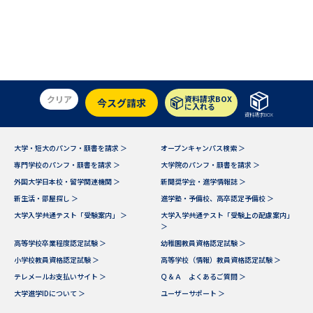
クリア
資料請求BOX
今スグ請求
に入れる
資料請求BOX
大学・短大のパンフ・願書を請求 ＞
オープンキャンパス検索 ＞
専門学校のパンフ・願書を請求 ＞
大学院のパンフ・願書を請求 ＞
外国大学日本校・留学関連機関 ＞
新聞奨学会・進学情報誌 ＞
新生活・部屋探し ＞
進学塾・予備校、高卒認定予備校 ＞
大学入学共通テスト「受験案内」 ＞
大学入学共通テスト「受験上の配慮案内」
＞
高等学校卒業程度認定試験 ＞
幼稚園教員資格認定試験 ＞
小学校教員資格認定試験 ＞
高等学校（情報）教員資格認定試験 ＞
テレメールお支払いサイト ＞
Ｑ＆Ａ よくあるご質問 ＞
大学進学IDについて ＞
ユーザーサポート ＞