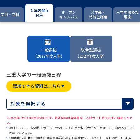
専門学校の資料請求
大学院の資料請求
入学者選抜
オープン
奨学金・
入学を決めた
学部・学科
大学入学共通テスト「受験案
日程
キャンパス
特待生制度
理由
留学・進学関連、塾・予備校
内」の請求
大学入学共通テスト「受験上の
高等学校卒業程度認定試験
配慮案内」の請求
一般選抜
総合型選抜
幼稚園教員資格認定試験
小学校教員資格認定試験
（2027年度入学）
（2027年度入学）
高等学校（情報）教員資格認定
試験
三重大学の一般選抜日程
請求できる資料はこちら
大学研究
大学検索
対象を選択する
※2026年7月1日時点の情報です。最新情報は募集要項・入試ガイド等で必ずご確認くださ
大学で学べる内容や特徴を調べる
い。
原則として、一般選抜と大学入学共通テスト利用選抜（大学入学共通テスト利用入試）を
国際・グローバルに強い大学特
表示しています。
新増設大学・学部・学科特集
出願期間に記載の【願書】は願書郵送による出願受付を、【ネット出願】はWEBによる
集