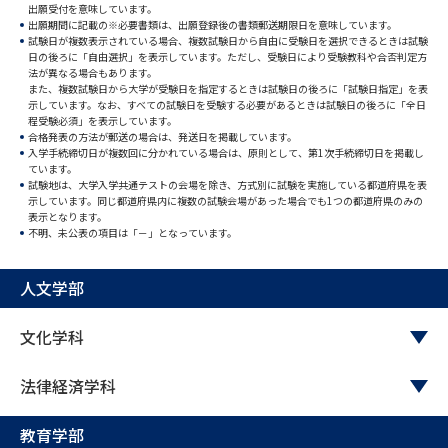
出願受付を意味しています。
出願期間に記載の※必要書類は、出願登録後の書類郵送期限日を意味しています。
データサイエンス特集
奨学金・特待生制度特集
試験日が複数表示されている場合、複数試験日から自由に受験日を選択できるときは試験
日の後ろに「自由選択」を表示しています。ただし、受験日により受験教科や合否判定方
法が異なる場合もあります。
また、複数試験日から大学が受験日を指定するときは試験日の後ろに「試験日指定」を表
デジタルパンフレット
進路の３択
示しています。なお、すべての試験日を受験する必要があるときは試験日の後ろに「全日
程受験必須」を表示しています。
合格発表の方法が郵送の場合は、発送日を掲載しています。
新学年スタート号特集ページ
新学年スタート号特集ページ
入学手続締切日が複数回に分かれている場合は、原則として、第1次手続締切日を掲載し
（高3生用）
（高2生用）
ています。
試験地は、大学入学共通テストの会場を除き、方式別に試験を実施している都道府県を表
示しています。同じ都道府県内に複数の試験会場があった場合でも1つの都道府県のみの
SELFBRAND特集ページ
表示となります。
不明、未公表の項目は「－」となっています。
オープンキャンパスなどを調べる
人文学部
オープンキャンパス検索
実施プログラムから探す
文化学科
来場型・Web型イベント特集
夢ナビライブ
法律経済学科
教育学部