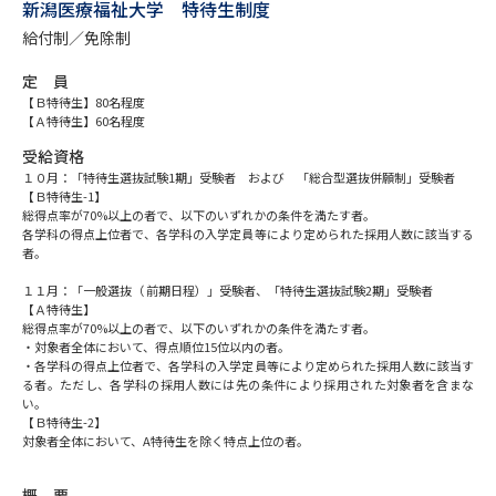
専門学校の資料請求
大学院の資料請求
新潟医療福祉大学 特待生制度
給付制／免除制
大学入学共通テスト「受験案
留学・進学関連、塾・予備校
内」の請求
定 員
【Ｂ特待生】80名程度
大学入学共通テスト「受験上の
【Ａ特待生】60名程度
高等学校卒業程度認定試験
配慮案内」の請求
受給資格
１０月：「特待生選抜試験1期」受験者 および 「総合型選抜併願制」受験者
幼稚園教員資格認定試験
小学校教員資格認定試験
【Ｂ特待生-1】
総得点率が70%以上の者で、以下のいずれかの条件を満たす者。
高等学校（情報）教員資格認定
各学科の得点上位者で、各学科の入学定員等により定められた採用人数に該当する
者。
試験
１１月：「一般選抜（ 前期日程）」受験者、「特待生選抜試験2期」受験者
【Ａ特待生】
総得点率が70%以上の者で、以下のいずれかの条件を満たす者。
大学研究
大学検索
・対象者全体において、得点順位15位以内の者。
・各学科の得点上位者で、各学科の入学定員等により定められた採用人数に該当す
る者。ただし、各学科の採用人数には先の条件により採用された対象者を含まな
い。
大学で学べる内容や特徴を調べる
【Ｂ特待生-2】
対象者全体において、A特待生を除く特点上位の者。
国際・グローバルに強い大学特
新増設大学・学部・学科特集
集
概 要