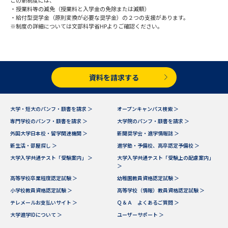
この新制度には、
学問のミニ講義「夢ナビ講義」
学問分野解説
・授業料等の減免（授業料と入学金の免除または減額）
・給付型奨学金（原則変換が必要な奨学金）の２つの支援があります。
※制度の詳細については文部科学省HPよりご確認ください。
学問の教科書
夢ナビライブ
ユーザーサポート
資料を請求する
Ｑ＆Ａ よくあるご質問
大学進学IDについて
大学・短大のパンフ・願書を請求 ＞
オープンキャンパス検索 ＞
資料の料金の
受付内容・発送状況の確認
お支払いについて
専門学校のパンフ・願書を請求 ＞
大学院のパンフ・願書を請求 ＞
外国大学日本校・留学関連機関 ＞
新聞奨学会・進学情報誌 ＞
テレメール
個人情報取扱規定
新生活・部屋探し ＞
進学塾・予備校、高卒認定予備校 ＞
お支払いサイト
大学入学共通テスト「受験案内」 ＞
大学入学共通テスト「受験上の配慮案内」
＞
テレメール進学カタログ
特定商取引表記
訂正のご案内
高等学校卒業程度認定試験 ＞
幼稚園教員資格認定試験 ＞
小学校教員資格認定試験 ＞
高等学校（情報）教員資格認定試験 ＞
テレメールお支払いサイト ＞
Ｑ＆Ａ よくあるご質問 ＞
大学進学IDについて ＞
ユーザーサポート ＞