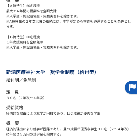
【Ａ特待生】60名程度
最大で４年間の授業料を全額免除
データサイエンス特集
奨学金・特待生制度特集
※入学金・施設設備金・実験実習料を除きます。
※A特待生の２年次以降の継続には、本学が定める審査を通過することを条件とし
ます。
デジタルパンフレット
進路の３択
【Ｂ特待生】80名程度
１年次授業料を全額免除
新学年スタート号特集ページ
新学年スタート号特集ページ
※入学金・施設設備金・実験実習料を除きます。
（高3生用）
（高2生用）
SELFBRAND特集ページ
新潟医療福祉大学 奨学金制度（給付型）
オープンキャンパスなどを調べる
給付制／免除制
定 員
オープンキャンパス検索
実施プログラムから探す
３０名（２年次～４年次）
受給資格
来場型・Web型イベント特集
夢ナビライブ
経済的な理由により就学が困難であり、且つ成績が優秀な学生
概 要
経済的理由により就学が困難であり、且つ成績が優秀な学生３０名（２～４年次）
に年間２５万円の奨学金を給付する。