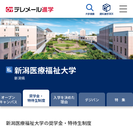
大学検索
資料請求BOX
資料請求
資料検索
大学・短大の資料種類から請求
新潟医療福祉大学
大学パンフ
学部・学科パンフ
新潟県
総合型選抜・学校推薦型選抜 募
大学入学共通テスト利用選抜の
集要項＆願書
募集要項＆願書
奨学金・
オープン
入学を決めた
デジパン
特 集
特待生制度
キャンパス
理由
過去問題集
大学・短大以外の資料から請求
新潟医療福祉大学の奨学金・特待生制度