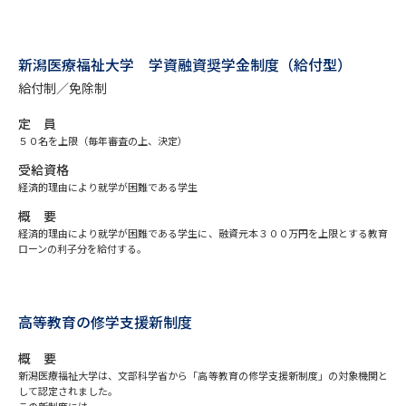
受験準備
資料検索
新潟医療福祉大学 学資融資奨学金制度（給付型）
志望校・出願校を調べる
給付制／免除制
併願校選び
受験スケジュールを立てよう
定 員
５０名を上限（毎年審査の上、決定）
先輩が入学を決めた理由
受給資格
テレメール全国一斉進学調査
経済的理由により就学が困難である学生
概 要
新生活お役立ちガイド
経済的理由により就学が困難である学生に、融資元本３００万円を上限とする教育
ローンの利子分を給付する。
学問発見
学問検索
高等教育の修学支援新制度
概 要
大学で学びたい学問発見
新潟医療福祉大学は、文部科学省から「高等教育の修学支援新制度」の対象機関と
して認定されました。