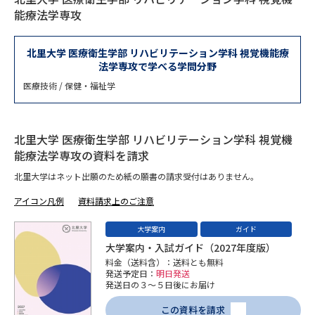
専門学校の資料請求
大学院の資料請求
能療法学専攻
大学入学共通テスト「受験案
留学・進学関連、塾・予備校
内」の請求
北里大学 医療衛生学部 リハビリテーション学科 視覚機能療
法学専攻で学べる学問分野
大学入学共通テスト「受験上の
高等学校卒業程度認定試験
配慮案内」の請求
医療技術 / 保健・福祉学
幼稚園教員資格認定試験
小学校教員資格認定試験
北里大学 医療衛生学部 リハビリテーション学科 視覚機
高等学校（情報）教員資格認定
能療法学専攻の資料を請求
試験
北里大学はネット出願のため紙の願書の請求受付はありません。
アイコン凡例
資料請求上のご注意
大学研究
大学検索
大学案内
ガイド
大学案内・入試ガイド（2027年度版）
料金（送料含）：送料とも無料
大学で学べる内容や特徴を調べる
発送予定日：
明日発送
発送日の３～５日後にお届け
国際・グローバルに強い大学特
新増設大学・学部・学科特集
この資料を請求
集