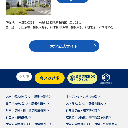
受験準備
資料検索
志望校・出願校を調べる
所在地
〒252-0373 神奈川県相模原市南区北里1-15-1
交 通
小田急線「相模大野駅」(北口)･横浜線「相模原駅」(南口)よりバス約25分
併願校選び
受験スケジュールを立てよう
大学公式サイト
先輩が入学を決めた理由
テレメール全国一斉進学調査
新生活お役立ちガイド
クリア
資料請求BOX
今スグ請求
に入れる
資料請求BOX
学問発見
学問検索
大学・短大のパンフ・願書を請求 ＞
オープンキャンパス検索 ＞
専門学校のパンフ・願書を請求 ＞
大学院のパンフ・願書を請求 ＞
外国大学日本校・留学関連機関 ＞
新聞奨学会・進学情報誌 ＞
大学で学びたい学問発見
新生活・部屋探し ＞
進学塾・予備校、高卒認定予備校 ＞
大学入学共通テスト「受験案内」 ＞
大学入学共通テスト「受験上の配慮案内」