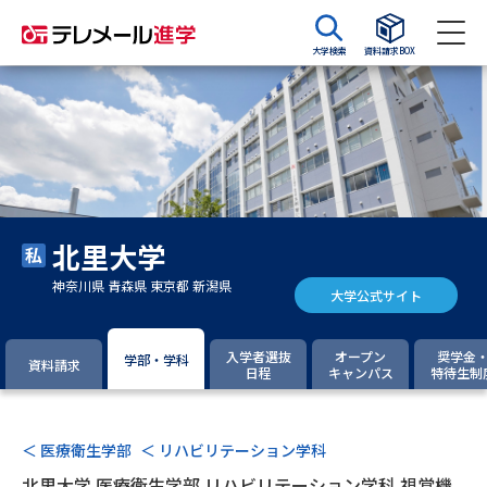
大学検索
資料請求BOX
資料請求
資料検索
大学・短大の資料種類から請求
北里大学
大学パンフ
学部・学科パンフ
神奈川県 青森県 東京都 新潟県
大学公式サイト
総合型選抜・学校推薦型選抜 募
大学入学共通テスト利用選抜の
集要項＆願書
募集要項＆願書
入学者選抜
オープン
奨学金
学部・学科
資料請求
日程
キャンパス
特待生制
過去問題集
大学・短大以外の資料から請求
＜ 医療衛生学部
＜ リハビリテーション学科
北里大学 医療衛生学部 リハビリテーション学科 視覚機