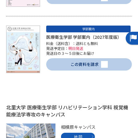
データサイエンス特集
奨学金・特待生制度特集
学部案内
デジタルパンフレット
進路の３択
医療衛生学部 学部案内（2027年度版）
料金（送料含）：送料とも無料
新学年スタート号特集ページ
新学年スタート号特集ページ
発送予定日：
明日発送
（高3生用）
（高2生用）
発送日の３～５日後にお届け
SELFBRAND特集ページ
この資料を請求
オープンキャンパスなどを調べる
オープンキャンパス検索
実施プログラムから探す
北里大学 医療衛生学部 リハビリテーション学科 視覚機
来場型・Web型イベント特集
夢ナビライブ
能療法学専攻のキャンパス
相模原キャンパス
地 図