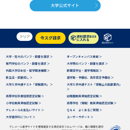
大学公式サイト
クリア
資料請求BOX
今スグ請求
に入れる
資料請求BOX
大学・短大のパンフ・願書を請求 ＞
オープンキャンパス検索 ＞
専門学校のパンフ・願書を請求 ＞
大学院のパンフ・願書を請求 ＞
外国大学日本校・留学関連機関 ＞
新聞奨学会・進学情報誌 ＞
新生活・部屋探し ＞
進学塾・予備校、高卒認定予備校 ＞
大学入学共通テスト「受験案内」 ＞
大学入学共通テスト「受験上の配慮案内」
＞
高等学校卒業程度認定試験 ＞
幼稚園教員資格認定試験 ＞
小学校教員資格認定試験 ＞
高等学校（情報）教員資格認定試験 ＞
テレメールお支払いサイト ＞
Ｑ＆Ａ よくあるご質問 ＞
大学進学IDについて ＞
ユーザーサポート ＞
テレメール進学サイトを管理運営する株式会社フロムページは、個人情報を適切