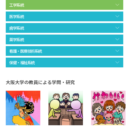
受験準備
資料検索
工学系統
医学系統
志望校・出願校を調べる
歯学系統
併願校選び
受験スケジュールを立てよう
薬学系統
看護・医療技術系統
先輩が入学を決めた理由
テレメール全国一斉進学調査
保健・福祉系統
新生活お役立ちガイド
大阪大学の教員による学問・研究
学問発見
学問検索
大学で学びたい学問発見