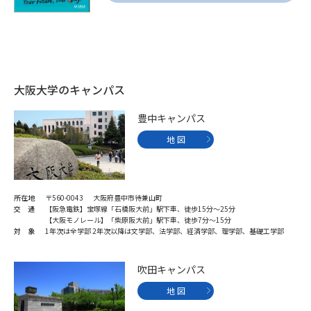
大阪大学のキャンパス
豊中キャンパス
地 図
所在地
〒560-0043 大阪府豊中市待兼山町
交 通
【阪急電鉄】宝塚線「石橋阪大前」駅下車、徒歩15分～25分
【大阪モノレール】「柴原阪大前」駅下車、徒歩7分～15分
対 象
1年次は全学部 2年次以降は文学部、法学部、経済学部、理学部、基礎工学部
吹田キャンパス
地 図