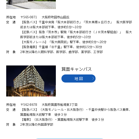
所在地
〒565-0871 大阪府吹田市山田丘
交 通
【阪急バス】千里中央発「阪大本部前行き」「茨木美穂ヶ丘行き」 阪大医学部
前または阪大本部前下車、徒歩約5分～10分
【近鉄バス】阪急「茨木市」駅発「阪大本部前行き（ＪＲ茨木駅経由）」 阪大
医学部前または阪大本部前下車、徒歩約5分～10分
【大阪モノレール】「阪大病院前」駅下車、徒歩約5分～20分
【阪急電鉄】千里線「北千里」駅下車、徒歩約15分～30分
対 象
2年次以降の人間科学部、医学部、歯学部、薬学部、工学部
箕面キャンパス
地 図
所在地
〒562-8678 大阪府箕面市船場東3丁目
交 通
【阪急バス】（大阪モノレール・北大阪急行）・千里中央駅から阪急バス乗車、
箕面船場阪大前駅下車 徒歩３分
【電車】（北大阪急行）・箕面船場阪大前駅下車 徒歩３分
対 象
2年次以降の外国語学部