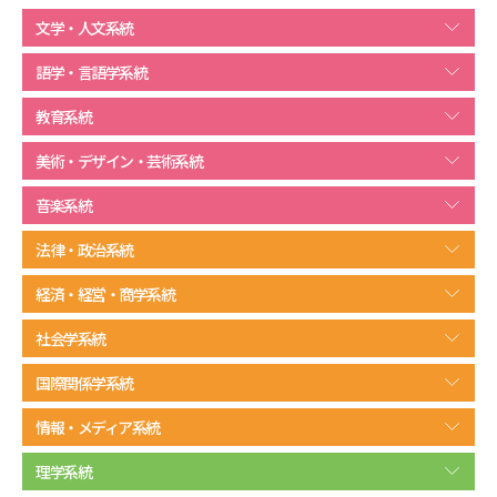
文学・人文系統
データサイエンス特集
奨学金・特待生制度特集
語学・言語学系統
デジタルパンフレット
進路の３択
教育系統
新学年スタート号特集ページ
新学年スタート号特集ページ
美術・デザイン・芸術系統
（高3生用）
（高2生用）
音楽系統
SELFBRAND特集ページ
法律・政治系統
オープンキャンパスなどを調べる
経済・経営・商学系統
社会学系統
オープンキャンパス検索
実施プログラムから探す
国際関係学系統
来場型・Web型イベント特集
夢ナビライブ
情報・メディア系統
理学系統