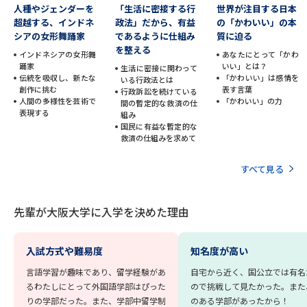
学問のミニ講義「夢ナビ講義」
学問分野解説
人種やジェンダーを
「生活に密接する行
世界が注目する日本
超越する、インドネ
政法」だから、有益
の「かわいい」の本
シアの女形舞踊家
であるように仕組み
質に迫る
学問の教科書
夢ナビライブ
を整える
インドネシアの女形舞
あなたにとって「かわ
踊家
いい」とは？
生活に密接に関わって
ユーザーサポート
伝統を吸収し、新たな
「かわいい」は感情を
いる行政法とは
創作に挑む
表す言葉
行政訴訟を続けている
人間の多様性を芸術で
「かわいい」の力
間の暫定的な救済の仕
表現する
組み
Ｑ＆Ａ よくあるご質問
大学進学IDについて
国民に有益な暫定的な
救済の仕組みを求めて
資料の料金の
受付内容・発送状況の確認
お支払いについて
すべて見る
テレメール
個人情報取扱規定
お支払いサイト
先輩が大阪大学に入学を決めた理由
テレメール進学カタログ
特定商取引表記
訂正のご案内
入試方式や難易度
知名度が高い
言語学習が趣味であり、留学経験があ
自宅から近く、国公立では有名
るわたしにとって外国語学部はぴった
ので挑戦して見たかった。また
りの学部だった。また、学部中留学制
のある学部があったから！