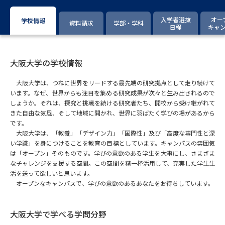
専門学校の資料請求
大学院の資料請求
入学者選抜
オー
学校情報
資料請求
学部・学科
大学入学共通テスト「受験案
日程
キャ
留学・進学関連、塾・予備校
内」の請求
大学入学共通テスト「受験上の
高等学校卒業程度認定試験
配慮案内」の請求
大阪大学の学校情報
大阪大学は、つねに世界をリードする最先端の研究拠点として走り続けて
幼稚園教員資格認定試験
小学校教員資格認定試験
います。なぜ、世界からも注目を集める研究成果が次々と生み出されるので
しょうか。それは、探究と挑戦を続ける研究者たち、開校から受け継がれて
高等学校（情報）教員資格認定
きた自由な気風、そして地域に開かれ、世界に羽ばたく学びの場があるから
試験
です。
大阪大学は、「教養」「デザイン力」「国際性」及び「高度な専門性と深
い学識」を身につけることを教育の目標としています。キャンパスの雰囲気
大学研究
大学検索
は「オープン」そのものです。学びの意欲のある学生を大事にし、さまざま
なチャレンジを支援する空間。この空間を精一杯活用して、充実した学生生
活を送って欲しいと思います。
オープンなキャンパスで、学びの意欲のあるあなたをお待ちしています。
大学で学べる内容や特徴を調べる
大阪大学で学べる学問分野
国際・グローバルに強い大学特
新増設大学・学部・学科特集
集