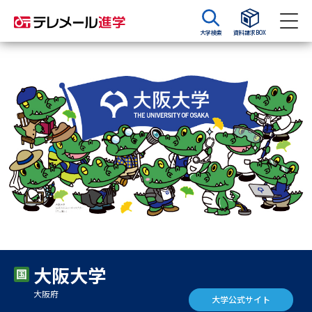
大学検索
資料請求BOX
資料請求
資料検索
大学・短大の資料種類から請求
大学パンフ
学部・学科パンフ
総合型選抜・学校推薦型選抜 募
大学入学共通テスト利用選抜の
集要項＆願書
募集要項＆願書
過去問題集
大阪大学
大学・短大以外の資料から請求
大阪府
大学公式サイト