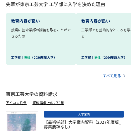
先輩が東京工芸大学 工学部に入学を決めた理由
データサイエンス特集
奨学金・特待生制度特集
教育内容が良い
教育内容が良い
デジタルパンフレット
進路の３択
授業に芸術学部の講義も取ることがで
工学部でも芸術的なところも学
きるため
ら
新学年スタート号特集ページ
新学年スタート号特集ページ
（高3生用）
（高2生用）
工学部｜
男性
（2026年度入学）
工学部｜
男性
（2026年度入学）
SELFBRAND特集ページ
オープンキャンパスなどを調べる
すべて見る
オープンキャンパス検索
実施プログラムから探す
東京工芸大学の資料請求
アイコン凡例
資料請求上のご注意
来場型・Web型イベント特集
夢ナビライブ
大学案内
【芸術学部】大学案内資料（2027年度版_
募集要項なし）