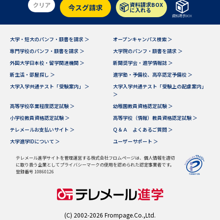
クリア
資料請求BOX
今スグ請求
に入れる
資料請求BOX
大学・短大のパンフ・願書を請求 ＞
オープンキャンパス検索 ＞
専門学校のパンフ・願書を請求 ＞
大学院のパンフ・願書を請求 ＞
外国大学日本校・留学関連機関 ＞
新聞奨学会・進学情報誌 ＞
新生活・部屋探し ＞
進学塾・予備校、高卒認定予備校 ＞
大学入学共通テスト「受験案内」 ＞
大学入学共通テスト「受験上の配慮案内」
＞
高等学校卒業程度認定試験 ＞
幼稚園教員資格認定試験 ＞
小学校教員資格認定試験 ＞
高等学校（情報）教員資格認定試験 ＞
テレメールお支払いサイト ＞
Ｑ＆Ａ よくあるご質問 ＞
大学進学IDについて ＞
ユーザーサポート ＞
テレメール進学サイトを管理運営する株式会社フロムページは、個人情報を適切
に取り扱う企業としてプライバシーマークの使用を認められた認定事業者です。
登録番号 10860126
(C) 2002-2026 Frompage.Co.,Ltd.