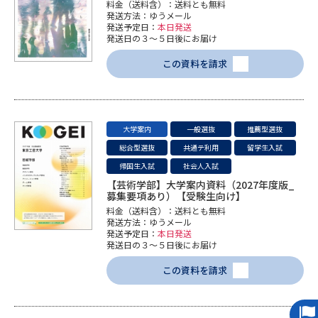
受験準備
資料検索
料金（送料含）：送料とも無料
発送方法：ゆうメール
発送予定日：
本日発送
発送日の３～５日後にお届け
志望校・出願校を調べる
この資料を請求
併願校選び
受験スケジュールを立てよう
大学案内
一般選抜
推薦型選抜
先輩が入学を決めた理由
テレメール全国一斉進学調査
総合型選抜
共通テ利用
留学生入試
帰国生入試
社会人入試
新生活お役立ちガイド
【芸術学部】大学案内資料（2027年度版_
募集要項あり）【受験生向け】
料金（送料含）：送料とも無料
発送方法：ゆうメール
学問発見
学問検索
発送予定日：
本日発送
発送日の３～５日後にお届け
この資料を請求
大学で学びたい学問発見