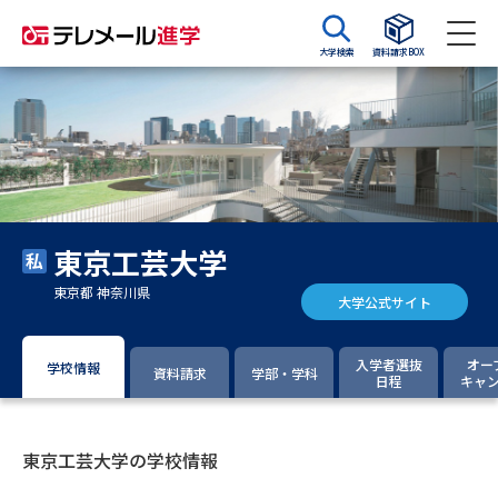
大学検索
資料請求BOX
資料請求
資料検索
大学・短大の資料種類から請求
東京工芸大学
大学パンフ
学部・学科パンフ
東京都 神奈川県
大学公式サイト
総合型選抜・学校推薦型選抜 募
大学入学共通テスト利用選抜の
集要項＆願書
募集要項＆願書
入学者選抜
オー
学校情報
資料請求
学部・学科
日程
キャ
過去問題集
大学・短大以外の資料から請求
東京工芸大学の学校情報