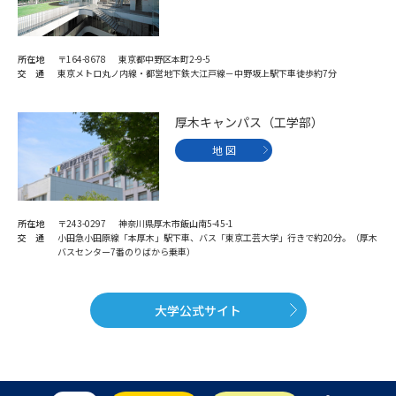
所在地
〒164-8678 東京都中野区本町2-9-5
交 通
東京メトロ丸ノ内線・都営地下鉄大江戸線－中野坂上駅下車徒歩約7分
厚木キャンパス（工学部）
地 図
所在地
〒243-0297 神奈川県厚木市飯山南5-45-1
交 通
小田急小田原線「本厚木」駅下車、バス「東京工芸大学」行きで約20分。（厚木
バスセンター7番のりばから乗車）
大学公式サイト