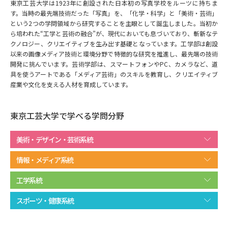
専門学校の資料請求
大学院の資料請求
東京工芸大学は1923年に創設された日本初の写真学校をルーツに持ちま
す。当時の最先端技術だった「写真」を、「化学・科学」と「美術・芸術」
という2つの学問領域から研究することを主眼として誕生しました。当初か
大学入学共通テスト「受験案
留学・進学関連、塾・予備校
内」の請求
ら培われた“工学と芸術の融合”が、現代においても息づいており、斬新なテ
クノロジー、クリエイティブを生み出す基礎となっています。工学部は創設
大学入学共通テスト「受験上の
以来の画像メディア技術と環境分野で特徴的な研究を推進し、最先端の技術
高等学校卒業程度認定試験
配慮案内」の請求
開発に挑んでいます。芸術学部は、スマートフォンやPC、カメラなど、道
具を使うアートである「メディア芸術」のスキルを教育し、クリエイティブ
幼稚園教員資格認定試験
産業や文化を支える人材を育成しています。
小学校教員資格認定試験
高等学校（情報）教員資格認定
東京工芸大学で学べる学問分野
試験
美術・デザイン・芸術系統
大学研究
大学検索
情報・メディア系統
工学系統
大学で学べる内容や特徴を調べる
スポーツ・健康系統
国際・グローバルに強い大学特
新増設大学・学部・学科特集
集