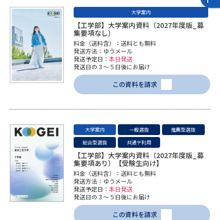
学問のミニ講義「夢ナビ講義」
学問分野解説
大学案内
【工学部】大学案内資料（2027年度版_募
学問の教科書
夢ナビライブ
集要項なし）
料金（送料含）：送料とも無料
発送方法：ゆうメール
ユーザーサポート
発送予定日：
本日発送
発送日の３～５日後にお届け
この資料を請求
Ｑ＆Ａ よくあるご質問
大学進学IDについて
資料の料金の
受付内容・発送状況の確認
お支払いについて
大学案内
一般選抜
推薦型選抜
テレメール
個人情報取扱規定
お支払いサイト
総合型選抜
共通テ利用
【工学部】大学案内資料（2027年度版_募
テレメール進学カタログ
集要項あり）【受験生向け】
特定商取引表記
訂正のご案内
料金（送料含）：送料とも無料
発送方法：ゆうメール
発送予定日：
本日発送
発送日の３～５日後にお届け
この資料を請求