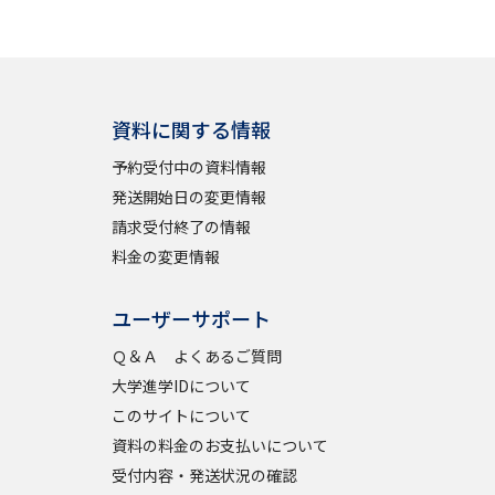
学問検索
資料に関する情報
予約受付中の資料情報
野解説
学問の教科書
夢ナビライブ
発送開始日の変更情報
請求受付終了の情報
料金の変更情報
ユーザーサポート
Ｑ＆Ａ よくあるご質問
いて
このサイトについて
大学進学IDについて
・発送状況の確認
テレメール
お支払いサイト
このサイトについて
問合せ先
テレメール進学カタログ
訂正のご案内
資料の料金のお支払いについて
受付内容・発送状況の確認