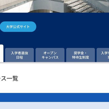
大学入学共通テスト「受験案内」の請求
大学入学共通テスト「受験上の配慮案内
幼稚園教員資格認定試験
小学校教員資
大学公式サイト
高等学校（情報）教員資格認定試験
大学研究
入学者選抜
オープン
奨学金・
入学
日程
キャンパス
特待生制度
大学で学べる内容や特徴を調
ース一覧
新増設大学・学部・学科特集
国際・グ
データサイエンス特集
奨学金・特待生
進路の３択
新学年スタート号特集ペー
新学年スタート号特集ページ（高2生用