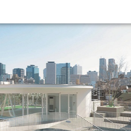
資料請求
大学・短大の資料種類から請
大学パンフ
学部・学科パンフ
総合型選抜・学校推薦型選抜 募集要項＆
大学入学共通テスト利用選抜の募集要項
大学・短大以外の資料から請
専門学校の資料請求
大学院の資料請求