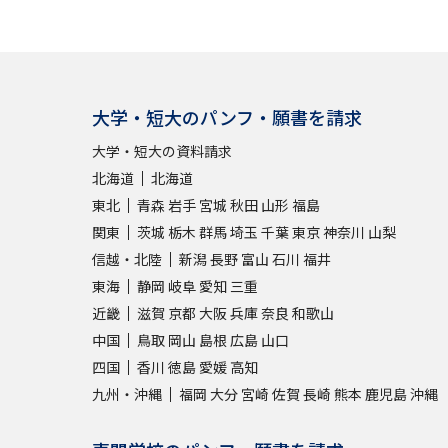
大学・短大のパンフ・願書を請求
大学・短大の資料請求
北海道
北海道
東北
青森
岩手
宮城
秋田
山形
福島
関東
茨城
栃木
群馬
埼玉
千葉
東京
神奈川
山梨
信越・北陸
新潟
長野
富山
石川
福井
東海
静岡
岐阜
愛知
三重
近畿
滋賀
京都
大阪
兵庫
奈良
和歌山
中国
鳥取
岡山
島根
広島
山口
四国
香川
徳島
愛媛
高知
九州・沖縄
福岡
大分
宮崎
佐賀
長崎
熊本
鹿児島
沖縄