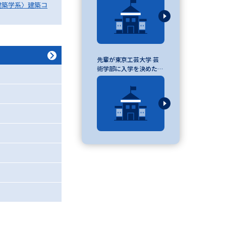
建築学系〉建築コ
べる
先輩が東京工芸大学 芸
ムから探す
術学部に入学を決めた理
由
ライブ
資料検索
う
先輩が入学を決めた理由
役立ちガイド