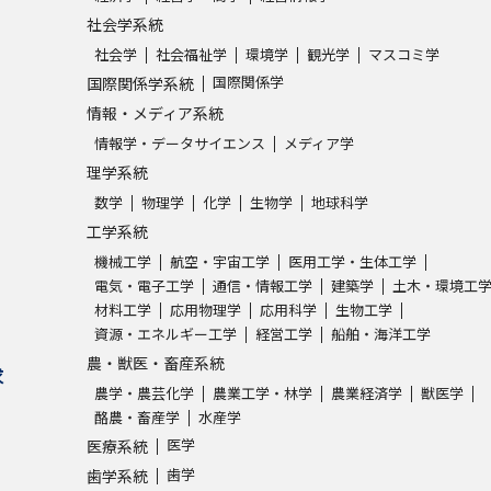
社会学系統
社会学
社会福祉学
環境学
観光学
マスコミ学
国際関係学
国際関係学系統
情報・メディア系統
情報学・データサイエンス
メディア学
理学系統
数学
物理学
化学
生物学
地球科学
工学系統
機械工学
航空・宇宙工学
医用工学・生体工学
電気・電子工学
通信・情報工学
建築学
土木・環境工
材料工学
応用物理学
応用科学
生物工学
資源・エネルギー工学
経営工学
船舶・海洋工学
農・獣医・畜産系統
求
農学・農芸化学
農業工学・林学
農業経済学
獣医学
酪農・畜産学
水産学
医学
医療系統
歯学
歯学系統