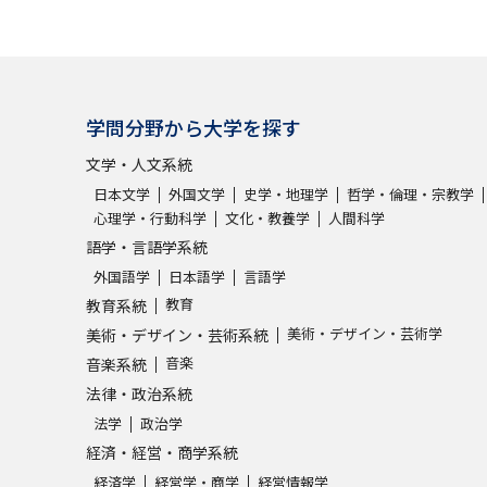
学問発見
学問分野から大学を探す
大学で学びたい学問発見
文学・人文系統
学問のミニ講義「夢ナビ講義」
学問分
日本文学
外国文学
史学・地理学
哲学・倫理・宗教学
心理学・行動科学
文化・教養学
人間科学
語学・言語学系統
外国語学
日本語学
言語学
ユーザーサポート
教育
教育系統
美術・デザイン・芸術学
美術・デザイン・芸術系統
Ｑ＆Ａ よくあるご質問
大学進学IDにつ
音楽
音楽系統
法律・政治系統
資料の料金の
お支払いについて
受付内容
法学
政治学
個人情報取扱規定
特定商取引表記
お
経済・経営・商学系統
受験情報リンク
経済学
経営学・商学
経営情報学