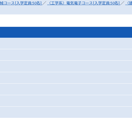
コース[入学定員:50名]
／
〈工学系〉電気電子コース[入学定員:50名]
／
〈
SELFBRAND特集ページ
オープンキャンパスなどを調
オープンキャンパス検索
実施プログラ
来場型・Web型イベント特集
夢ナビ
受験準備
志望校・出願校を調べる
併願校選び
受験スケジュールを立てよ
テレメール全国一斉進学調査
新生活お