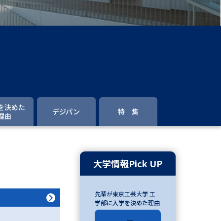
」の請求
高等学校卒業程度認定試験
格認定試験
大学検索
を決めた
デジパン
特 集
理由
べる
ローバルに強い大学特集
大学情報Pick UP
制度特集
デジタルパンフレット
先輩が東京工芸大学 工
ジ（高3生用）
学部に入学を決めた理由
）