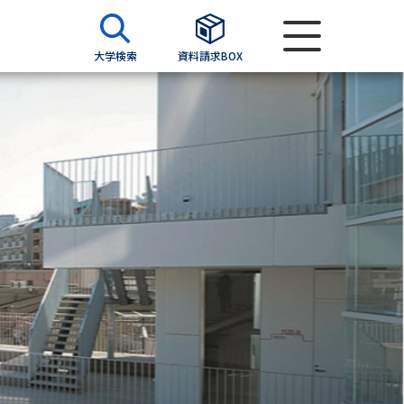
大学検索
資料請求BOX
資料検索
求
願書
＆願書
過去問題集
求
留学・進学関連、塾・予備校