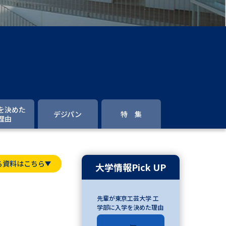
」の請求
高等学校卒業程度認定試験
格認定試験
大学検索
を決めた
デジパン
特 集
理由
べる
る資料はこちら
ローバルに強い大学特集
大学情報Pick UP
制度特集
デジタルパンフレット
先輩が東京工芸大学 工
ジ（高3生用）
学部に入学を決めた理由
）