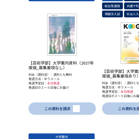
総合型選抜
共通テ
帰国生入試
社会人
【芸術学部】大学案内資料（2027年
度版_募集要項なし）
【芸術学部】大学案内
料金（送料含）：送料とも無料
度版_募集要項あり
発送方法：ゆうメール
料金（送料含）：送料と
発送予定日：
本日発送
発送方法：ゆうメール
発送日の３～５日後にお届け
発送予定日：
本日発送
発送日の３～５日後にお
この資料を請求
この資料を
大学案内