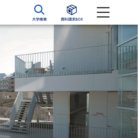
大学検索
資料請求BOX
資料検索
求
願書
＆願書
過去問題集
求
留学・進学関連、塾・予備校