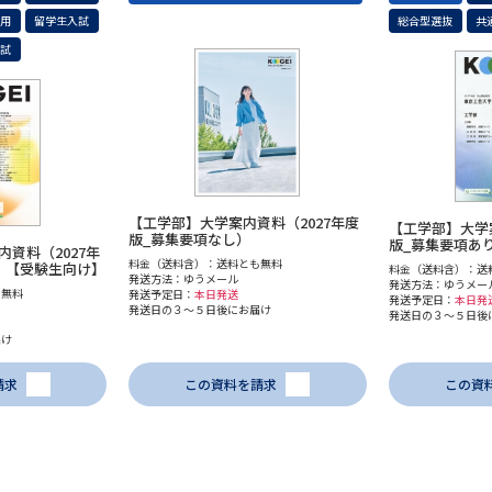
利用
留学生入試
総合型選抜
共
入試
【工学部】大学案内資料（2027年度
【工学部】大学案
版_募集要項なし）
版_募集要項あ
資料（2027年
料金（送料含）：送料とも無料
）【受験生向け】
料金（送料含）：送
発送方法：ゆうメール
発送方法：ゆうメー
も無料
発送予定日：
本日発送
発送予定日：
本日発
発送日の３～５日後にお届け
発送日の３～５日後
届け
請求
この資料を請求
この資