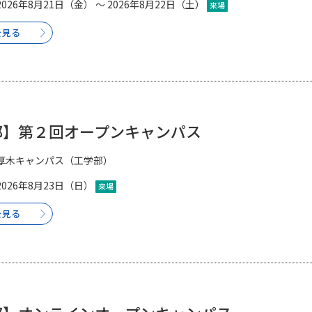
2026年8月21日（金） ～ 2026年8月22日（土）
来場
SELFBRAND特集ページ
を見る
オープンキャンパスなどを調
オープンキャンパス検索
実施プログラ
来場型・Web型イベント特集
夢ナビ
部】第２回オープンキャンパス
厚木キャンパス（工学部）
受験準備
2026年8月23日（日）
来場
を見る
志望校・出願校を調べる
併願校選び
受験スケジュールを立てよ
テレメール全国一斉進学調査
新生活お