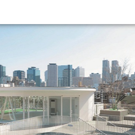
資料請求
大学・短大の資料種類から請
大学パンフ
学部・学科パンフ
総合型選抜・学校推薦型選抜 募集要項＆
大学入学共通テスト利用選抜の募集要項
大学・短大以外の資料から請
専門学校の資料請求
大学院の資料請求