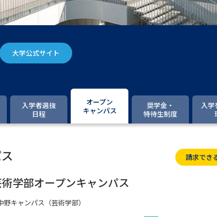
大学入学共通テスト「受験案内」の請求
大学入学共通テスト「受験上の配慮案内
幼稚園教員資格認定試験
小学校教員資
大学公式サイト
高等学校（情報）教員資格認定試験
大学研究
オープン
入学者選抜
奨学金・
入学
キャンパス
日程
特待生制度
大学で学べる内容や特徴を調
パス
請求でき
新増設大学・学部・学科特集
国際・グ
データサイエンス特集
奨学金・特待生
芸術学部オープンキャンパス
進路の３択
新学年スタート号特集ペー
中野キャンパス（芸術学部）
新学年スタート号特集ページ（高2生用