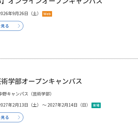
部】オンラインオープンキャンパス
2026年9月26日（土）
Web
学問発見
を見る
大学で学びたい学問発見
学問のミニ講義「夢ナビ講義」
学問分
芸術学部オープンキャンパス
ユーザーサポート
中野キャンパス（芸術学部）
Ｑ＆Ａ よくあるご質問
大学進学IDにつ
2027年2月13日（土） ～ 2027年2月14日（日）
来場
資料の料金の
お支払いについて
受付内容
を見る
個人情報取扱規定
特定商取引表記
お
受験情報リンク