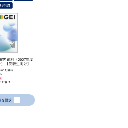
通テ利用
内資料（2027年度
り）【受験生向け】
料とも無料
ル
送
にお届け
料を請求