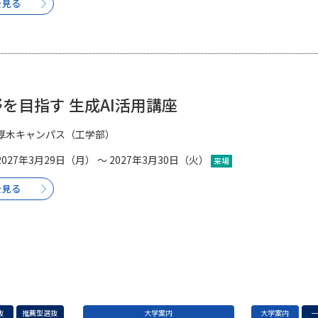
を見る
を目指す 生成AI活用講座
厚木キャンパス（工学部）
2027年3月29日（月） ～ 2027年3月30日（火）
来場
を見る
抜
推薦型選抜
大学案内
大学案内