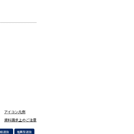
アイコン凡例
資料請求上のご注意
一般選抜
推薦型選抜