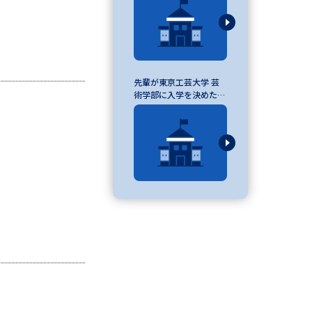
べる
先輩が東京工芸大学 芸
ムから探す
術学部に入学を決めた理
由
ライブ
資料検索
う
先輩が入学を決めた理由
役立ちガイド