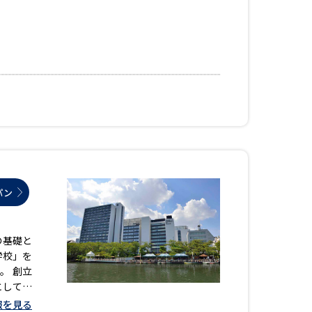
べる
ムから探す
ライブ
資料検索
パン
の基礎と
学校」を
う
先輩が入学を決めた理由
。 創立
役立ちガイド
として掲
るという
報を見る