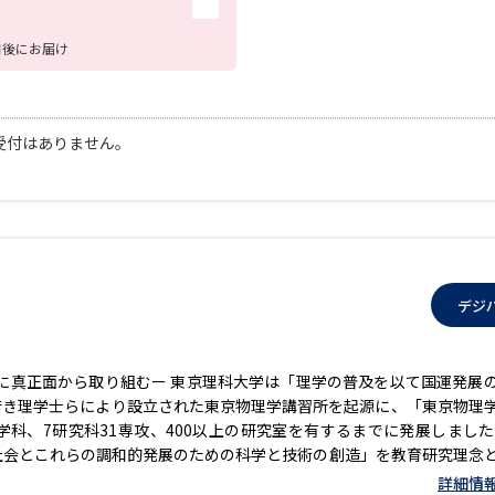
SELFBRAND特集ページ
日後にお届け
オープンキャンパスなどを調
オープンキャンパス検索
実施プログラ
受付はありません。
来場型・Web型イベント特集
夢ナビ
受験準備
デジ
志望校・出願校を調べる
に真正面から取り組むー 東京理科大学は「理学の普及を以て国運発展
年に若き理学士らにより設立された東京物理学講習所を起源に、「東京物理
併願校選び
受験スケジュールを立てよ
学科、7研究科31専攻、400以上の研究室を有するまでに発展しました
テレメール全国一斉進学調査
新生活お
社会とこれらの調和的発展のための科学と技術の創造」を教育研究理念
へ取り組むほか、創立以来、真に実力を身に付けた学生のみを卒業させ
詳細情