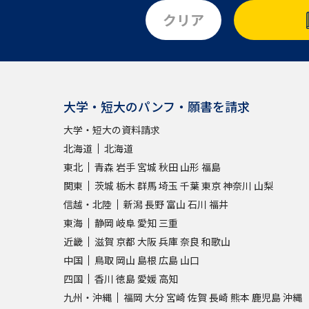
クリア
大学・短大のパンフ・願書を請求
大学・短大の資料請求
北海道
北海道
東北
青森
岩手
宮城
秋田
山形
福島
関東
茨城
栃木
群馬
埼玉
千葉
東京
神奈川
山梨
信越・北陸
新潟
長野
富山
石川
福井
東海
静岡
岐阜
愛知
三重
近畿
滋賀
京都
大阪
兵庫
奈良
和歌山
中国
鳥取
岡山
島根
広島
山口
四国
香川
徳島
愛媛
高知
九州・沖縄
福岡
大分
宮崎
佐賀
長崎
熊本
鹿児島
沖縄