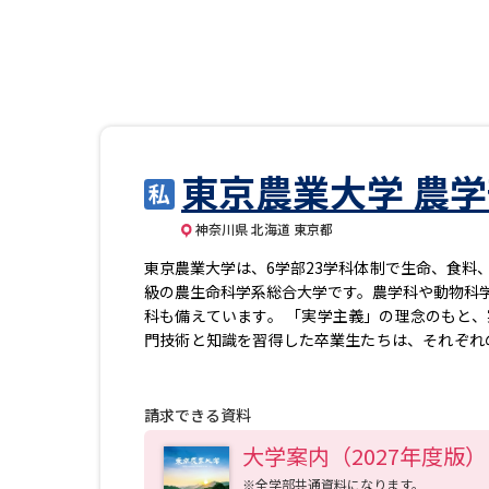
東京農業大学 農
神奈川県 北海道 東京都
東京農業大学は、6学部23学科体制で生命、食料
級の農生命科学系総合大学です。農学科や動物科
科も備えています。 「実学主義」の理念のもと
門技術と知識を習得した卒業生たちは、それぞれ
ンパスに、神奈川県に厚木キャンパスを、北海道
（https://www.nodai.ac.jp/）
請求できる資料
大学案内（2027年度版）
※全学部共通資料になります。