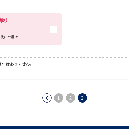
は高い評価を受け、毎年高水準の就職実績をあげています。
学問発見
度版）
大学で学びたい学問発見
日後にお届け
学問のミニ講義「夢ナビ講義」
学問分
受付はありません。
ユーザーサポート
Ｑ＆Ａ よくあるご質問
大学進学IDにつ
1
2
3
資料の料金の
お支払いについて
受付内容
個人情報取扱規定
特定商取引表記
お
受験情報リンク