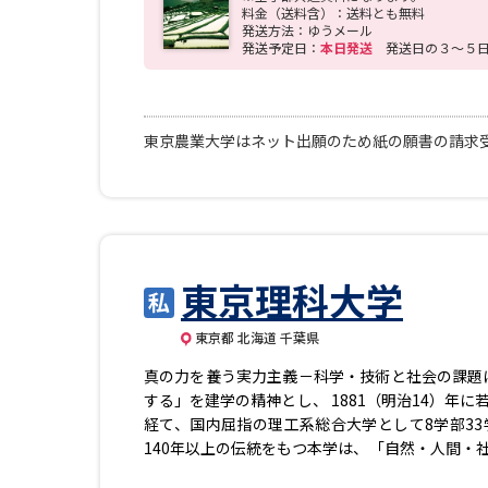
料金（送料含）：送料とも無料
発送方法：ゆうメール
発送予定日：
本日発送
発送日の３～５
東京農業大学はネット出願のため紙の願書の請求
東京理科大学
東京都 北海道 千葉県
真の力を養う実力主義－科学・技術と社会の課題
する」を建学の精神とし、 1881（明治14）
経て、国内屈指の理工系総合大学として8学部33
140年以上の伝統をもつ本学は、「自然・人間・
げ、昨今の新型感染症やSDGsなどの社会課題