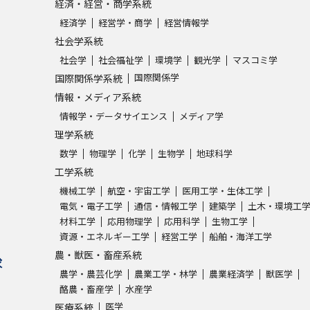
経済・経営・商学系統
経済学
経営学・商学
経営情報学
社会学系統
社会学
社会福祉学
環境学
観光学
マスコミ学
国際関係学
国際関係学系統
情報・メディア系統
情報学・データサイエンス
メディア学
理学系統
数学
物理学
化学
生物学
地球科学
工学系統
機械工学
航空・宇宙工学
医用工学・生体工学
電気・電子工学
通信・情報工学
建築学
土木・環境工
材料工学
応用物理学
応用科学
生物工学
資源・エネルギー工学
経営工学
船舶・海洋工学
農・獣医・畜産系統
求
農学・農芸化学
農業工学・林学
農業経済学
獣医学
酪農・畜産学
水産学
医学
医療系統