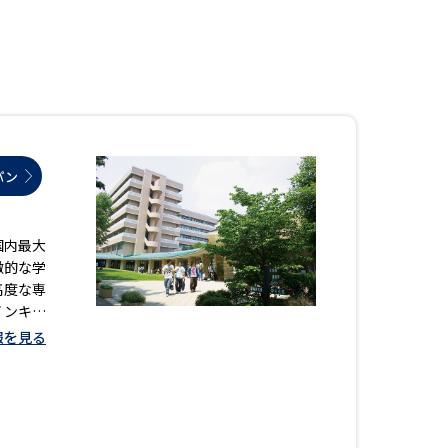
」の請求
高等学校卒業程度認定試験
格認定試験
パン
大学検索
国内最大
徴的な学
べる
高度な専
インキャ
ローバルに強い大学特集
式サイト
報を見る
制度特集
デジタルパンフレット
ジ（高3生用）
）