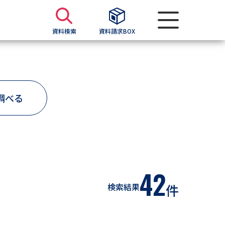
資料検索
資料請求BOX
資料検索
調べる
求
願書
＆願書
過去問題集
42
検索結果
件
求
留学・進学関連、塾・予備校