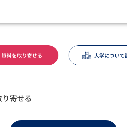
資料請求
資料を取り寄せる
大学について
大学・短大の資料種類から請
大学パンフ
学部・学科パンフ
総合型選抜・学校推薦型選抜 募集要項＆
大学入学共通テスト利用選抜の募集要項
取り寄せる
大学・短大以外の資料から請
専門学校の資料請求
大学院の資料請求