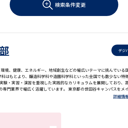
大学入学共通テスト「受験案内」の請求
検索条件変更
大学入学共通テスト「受験上の配慮案内
幼稚園教員資格認定試験
小学校教員資
高等学校（情報）教員資格認定試験
学部
デジ
大学研究
、環境、健康、エネルギー、地域創生などの幅広いテーマに挑んでいる
学科はもとより、醸造科学科や造園科学科といった全国でも数少ない特
大学で学べる内容や特徴を調
、実験・実習・演習を重視した実践的なカリキュラムを展開しており、
の専門業界で幅広く活躍しています。 東京都の世田谷キャンパスをメ
新増設大学・学部・学科特集
国際・グ
に北海道オホーツクキャンパスを設置しています。 東京農業大学公
詳細情
データサイエンス特集
奨学金・特待生
進路の３択
新学年スタート号特集ペー
新学年スタート号特集ページ（高2生用