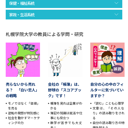
保健・福祉系統
データサイエンス特集
奨学金・特待生制度特集
家政・生活系統
デジタルパンフレット
進路の３択
札幌学院大学の教員による学問・研究
新学年スタート号特集ページ
新学年スタート号特集ページ
（高3生用）
（高2生用）
SELFBRAND特集ページ
オープンキャンパスなどを調べる
売らないから売れ
会社の「帳簿」は、
自分の心の中のフィ
オープンキャンパス検索
実施プログラムから探す
る？ 「白い恋人」
野球の「スコアブッ
ルターに気づいてい
の戦略
ク」です！
ますか？
モノではなく「価値」
帳簿を見れば企業がわ
「読む」ことも心理学
来場型・Web型イベント特集
夢ナビライブ
を売る
かる
文章は、「その人な
逆転の発想が特別感に
簿記の知識は就活や仕
り」の読み取りをされ
社会を動かすマーケテ
事にも役立つ
る
ィングの力
数学が苦手でも大丈
自分の読み取り方の特
夫！
徴を知ろう