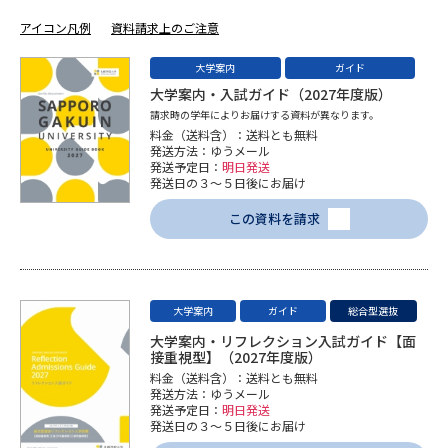
学問のミニ講義「夢ナビ講義」
学問分野解説
アイコン凡例
資料請求上のご注意
学問の教科書
夢ナビライブ
大学案内
ガイド
大学案内・入試ガイド（2027年度版）
ユーザーサポート
請求時の学年によりお届けする資料が異なります。
料金（送料含）：送料とも無料
発送方法：ゆうメール
発送予定日：
明日発送
Ｑ＆Ａ よくあるご質問
大学進学IDについて
発送日の３～５日後にお届け
資料の料金の
この資料を請求
受付内容・発送状況の確認
お支払いについて
テレメール
個人情報取扱規定
お支払いサイト
大学案内
ガイド
総合型選抜
テレメール進学カタログ
特定商取引表記
大学案内・リフレクション入試ガイド【面
訂正のご案内
接重視型】（2027年度版）
料金（送料含）：送料とも無料
発送方法：ゆうメール
発送予定日：
明日発送
発送日の３～５日後にお届け