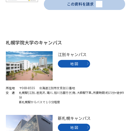
この資料を請求
札幌学院大学のキャンパス
江別キャンパス
地 図
所在地
〒069-8555 北海道江別市文京台11番地
交 通
札幌駅(江別､岩見沢､滝川､旭川方面行き)発､大麻駅下車｡所要時間:約15分+徒歩9
分
新札幌駅からバスで１０分程度
新札幌キャンパス
地 図