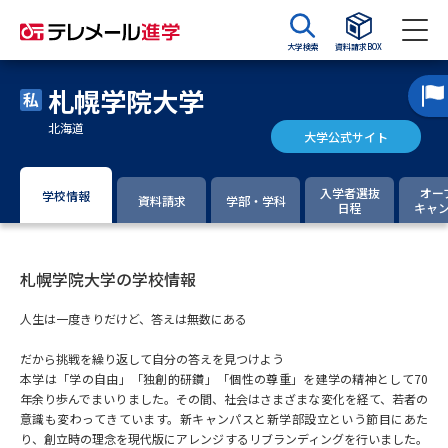
大学検索
資料請求BOX
札幌学院大学
資料請求
資料検索
北海道
大学公式サイト
大学・短大の資料種類から請求
入学者選抜
オー
学校情報
資料請求
学部・学科
日程
キャ
大学パンフ
学部・学科パンフ
札幌学院大学の学校情報
総合型選抜・学校推薦型選抜 募
大学入学共通テスト利用選抜の
集要項＆願書
募集要項＆願書
人生は一度きりだけど、答えは無数にある
過去問題集
だから挑戦を繰り返して自分の答えを見つけよう
本学は「学の自由」「独創的研鑽」「個性の尊重」を建学の精神として70
大学・短大以外の資料から請求
年余り歩んでまいりました。その間、社会はさまざまな変化を経て、若者の
意識も変わってきています。新キャンパスと新学部設立という節目にあた
り、創立時の理念を現代版にアレンジするリブランディングを行いました。