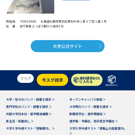
所在地
〒004-8666 北海道札幌市厚別区厚別中央１条５丁目１番１号
交 通
地下鉄新さっぽろ駅から徒歩1分
大学公式サイト
クリア
資料請求BOX
今スグ請求
に入れる
資料請求BOX
大学・短大のパンフ・願書を請求 ＞
オープンキャンパス検索 ＞
専門学校のパンフ・願書を請求 ＞
大学院のパンフ・願書を請求 ＞
外国大学日本校・留学関連機関 ＞
新聞奨学会・進学情報誌 ＞
新生活・部屋探し ＞
進学塾・予備校、高卒認定予備校 ＞
大学入学共通テスト「受験案内」 ＞
大学入学共通テスト「受験上の配慮案内」
＞