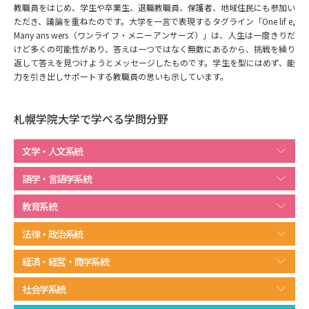
専門学校の資料請求
大学院の資料請求
教職員をはじめ、学生や卒業生、退職教職員、保護者、地域住民にも参加い
ただき、議論を重ねたのです。大学を一言で表現するタグライン「One lif e,
大学入学共通テスト「受験案
Many ans wers（ワンライフ・メニーアンサーズ）」は、人生は一度きりだ
留学・進学関連、塾・予備校
内」の請求
けど多くの可能性があり、答えは一つではなく無数にあるから、挑戦を繰り
返して答えを見つけようとメッセージしたものです。学生を型にはめず、能
大学入学共通テスト「受験上の
力を引き出しサポートする教職員の思いも示しています。
高等学校卒業程度認定試験
配慮案内」の請求
幼稚園教員資格認定試験
小学校教員資格認定試験
札幌学院大学で学べる学問分野
高等学校（情報）教員資格認定
文学・人文系統
試験
語学・言語学系統
教育系統
大学研究
大学検索
法律・政治系統
経済・経営・商学系統
大学で学べる内容や特徴を調べる
社会学系統
国際・グローバルに強い大学特
新増設大学・学部・学科特集
集