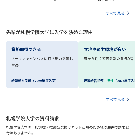
受験準備
資料検索
すべて見る
志望校・出願校を調べる
先輩が札幌学院大学に入学を決めた理由
併願校選び
受験スケジュールを立てよう
資格取得できる
立地や通学環境が良い
先輩が入学を決めた理由
テレメール全国一斉進学調査
オープンキャンパスに行き魅力を感じ
家から近くて商業系の資格が活
た為
新生活お役立ちガイド
経済経営学部（2026年度入学）
経済経営学部｜
男性
（2026年度
学問発見
学問検索
すべて見る
札幌学院大学の資料請求
大学で学びたい学問発見
札幌学院大学の一般選抜・推薦型選抜はネット出願のため紙の願書の請求受
付はありません。