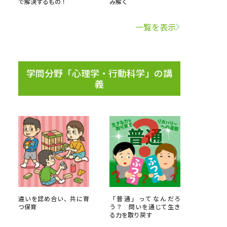
で解決するもの！
み解く
学問検索
一覧を表示
学問分野「心理学・行動科学」の講
義
野解説
学問の教科書
夢ナビライブ
いて
このサイトについて
・発送状況の確認
テレメール
お支払いサイト
違いを認め合い、共に育
「普通」ってなんだろ
問合せ先
テレメール進学カタログ
訂正のご案内
つ保育
う？ 問いを通じて生き
る力を取り戻す