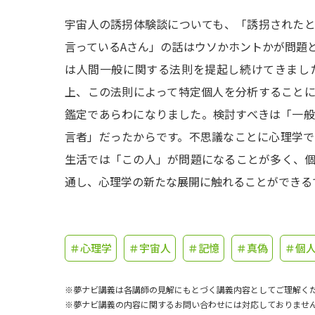
宇宙人の誘拐体験談についても、「誘拐された
言っているAさん」の話はウソかホントかが問題
は人間一般に関する法則を提起し続けてきまし
上、この法則によって特定個人を分析すること
鑑定であらわになりました。検討すべきは「一
言者」だったからです。不思議なことに心理学
生活では「この人」が問題になることが多く、
通し、心理学の新たな展開に触れることができる
＃心理学
＃宇宙人
＃記憶
＃真偽
＃個
※夢ナビ講義は各講師の見解にもとづく講義内容としてご理解く
※夢ナビ講義の内容に関するお問い合わせには対応しておりませ