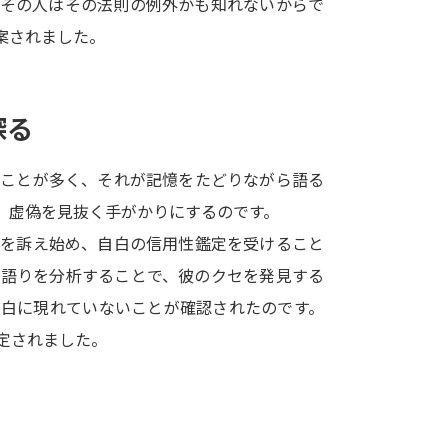
。その人はその法則の例外かも知れないからで
SELFBRAND特集ページ
案されました。
オープンキャンパスなどを調
探る
オープンキャンパス検索
実施プログラ
来場型・Web型イベント特集
夢ナビ
ることが多く、それが記憶をたどりながら語る
、虚偽を見抜く手がかりにするのです。
実を訴え始め、自白の信用性鑑定を受けること
受験準備
の語りを分析することで、彼のクセを発見する
自白に現れていないことが確認されたのです。
志望校・出願校を調べる
定されました。
併願校選び
受験スケジュールを立てよ
テレメール全国一斉進学調査
新生活お