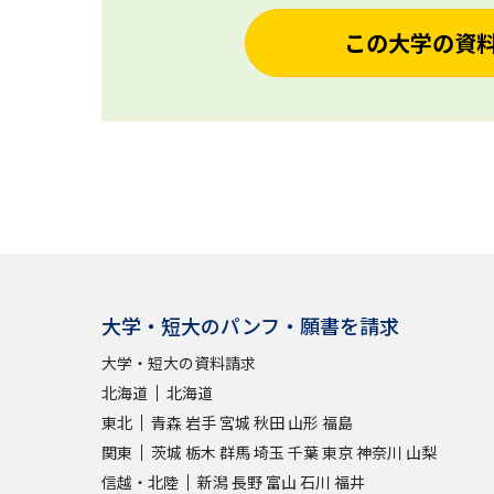
この大学の資
大学・短大のパンフ・願書を請求
大学・短大の資料請求
北海道
北海道
東北
青森
岩手
宮城
秋田
山形
福島
関東
茨城
栃木
群馬
埼玉
千葉
東京
神奈川
山梨
信越・北陸
新潟
長野
富山
石川
福井