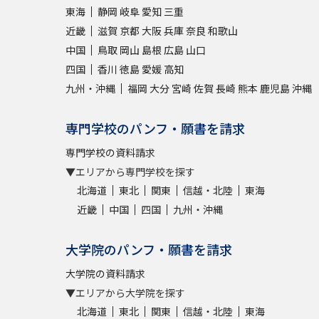
東海
静岡
岐阜
愛知
三重
近畿
滋賀
京都
大阪
兵庫
奈良
和歌山
中国
鳥取
岡山
島根
広島
山口
四国
香川
徳島
愛媛
高知
九州・沖縄
福岡
大分
宮崎
佐賀
長崎
熊本
鹿児島
沖縄
専門学校のパンフ・願書を請求
専門学校の資料請求
▼エリアから専門学校を探す
北海道
東北
関東
信越・北陸
東海
近畿
中国
四国
九州・沖縄
大学院のパンフ・願書を請求
大学院の資料請求
▼エリアから大学院を探す
北海道
東北
関東
信越・北陸
東海