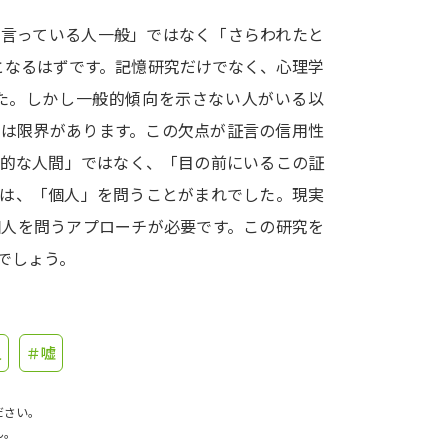
と言っている人一般」ではなく「さらわれたと
学問発見
となるはずです。記憶研究だけでなく、心理学
た。しかし一般的傾向を示さない人がいる以
大学で学びたい学問発見
には限界があります。この欠点が証言の信用性
般的な人間」ではなく、「目の前にいるこの証
学問のミニ講義「夢ナビ講義」
学問分
では、「個人」を問うことがまれでした。現実
個人を問うアプローチが必要です。この研究を
でしょう。
ユーザーサポート
Ｑ＆Ａ よくあるご質問
大学進学IDにつ
人
＃嘘
資料の料金の
お支払いについて
受付内容
個人情報取扱規定
特定商取引表記
お
ださい。
受験情報リンク
ん。