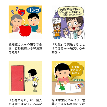
べる
ムから探す
ライブ
認知症の人を心理学で支
「触覚」で感動すること
援 行動観察から解決策
はできるか～触覚と心の
を発見！
動き～
資料検索
う
先輩が入学を決めた理由
役立ちガイド
「ひきこもり」は、個人
絵は2枚描くのがミソ 言
の問題ではなく、みんな
葉にできない気持ちを読