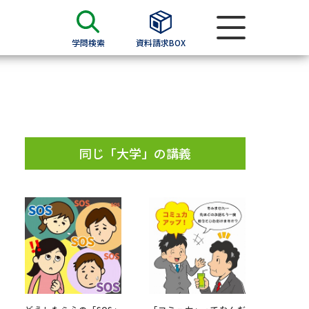
学問検索
資料請求BOX
資料検索
求
同じ「大学」の講義
願書
＆願書
過去問題集
求
留学・進学関連、塾・予備校