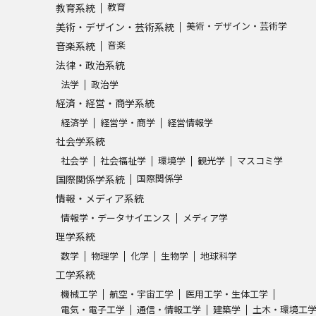
教育
教育系統
美術・デザイン・芸術学
美術・デザイン・芸術系統
音楽
音楽系統
法律・政治系統
法学
政治学
経済・経営・商学系統
経済学
経営学・商学
経営情報学
社会学系統
社会学
社会福祉学
環境学
観光学
マスコミ学
国際関係学
国際関係学系統
情報・メディア系統
情報学・データサイエンス
メディア学
理学系統
数学
物理学
化学
生物学
地球科学
工学系統
機械工学
航空・宇宙工学
医用工学・生体工学
電気・電子工学
通信・情報工学
建築学
土木・環境工