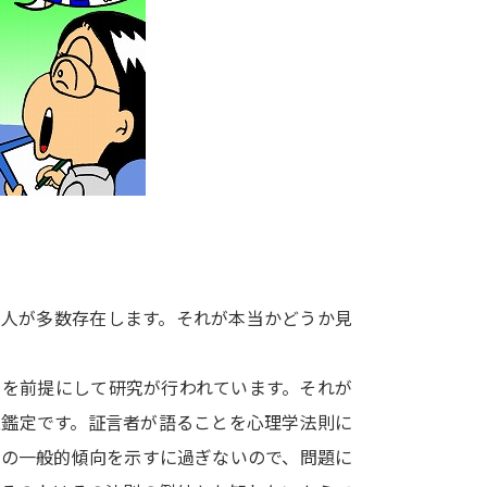
大学入学共通テスト「受験案内」の請求
大学入学共通テスト「受験上の配慮案内
幼稚園教員資格認定試験
小学校教員資
高等学校（情報）教員資格認定試験
大学研究
大学で学べる内容や特徴を調
る人が多数存在します。それが本当かどうか見
新増設大学・学部・学科特集
国際・グ
とを前提にして研究が行われています。それが
データサイエンス特集
奨学金・特待生
性鑑定です。証言者が語ることを心理学法則に
進路の３択
新学年スタート号特集ペー
間の一般的傾向を示すに過ぎないので、問題に
新学年スタート号特集ページ（高2生用