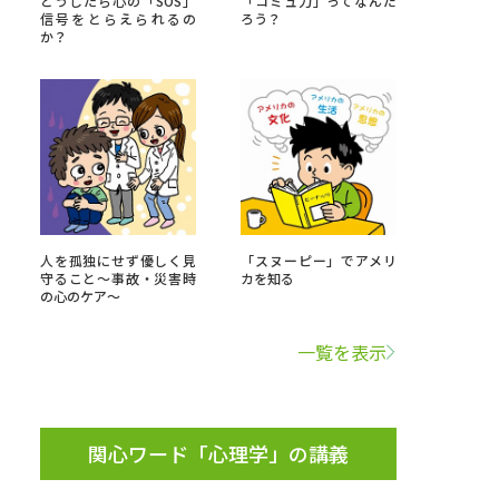
どうしたら心の「SOS」
「コミュ力」ってなんだ
信号をとらえられるの
ろう？
か？
」の請求
高等学校卒業程度認定試験
格認定試験
大学検索
人を孤独にせず優しく見
「スヌーピー」でアメリ
守ること～事故・災害時
カを知る
の心のケア～
べる
一覧を表示
ローバルに強い大学特集
制度特集
デジタルパンフレット
ジ（高3生用）
関心ワード「心理学」の講義
）