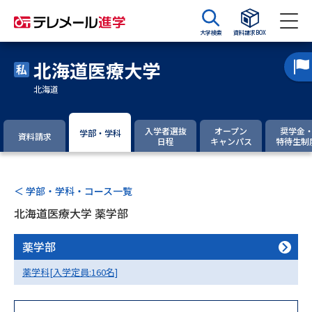
大学検索
資料請求BOX
北海道医療大学
資料請求
資料検索
北海道
大学・短大の資料種類から請求
入学者選抜
オープン
奨学金
学部・学科
資料請求
日程
キャンパス
特待生制
大学パンフ
学部・学科パンフ
＜ 学部・学科・コース一覧
総合型選抜・学校推薦型選抜 募
大学入学共通テスト利用選抜の
集要項＆願書
募集要項＆願書
北海道医療大学 薬学部
過去問題集
薬学部
薬学科[入学定員:160名]
大学・短大以外の資料から請求