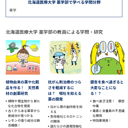
専門学校の資料請求
大学院の資料請求
北海道医療大学 薬学部で学べる学問分野
薬学
大学入学共通テスト「受験案
留学・進学関連、塾・予備校
内」の請求
大学入学共通テスト「受験上の
北海道医療大学 薬学部の教員による学問・研究
高等学校卒業程度認定試験
配慮案内」の請求
幼稚園教員資格認定試験
小学校教員資格認定試験
高等学校（情報）教員資格認定
試験
植物由来の薬や化粧
抗がん剤治療のつら
銀杏を食べ過ぎると
大学研究
大学検索
品を作る！ 天然素
さを軽減するに
大変なことにな
材の創薬研究
は？ 嘔吐を抑える
る！？
薬の開発
植物や微生物から新た
食べ過ぎ注意！ 銀杏
な化合物を発見
中毒
抗がん剤の副作用を抑
大学で学べる内容や特徴を調べる
古くからある薬草から
毒素と栄養素の不思議
える
新成分が見つかる
な関係
急性嘔吐とセロトニン
レモンの香り成分は数
特効薬発見！
の関係
国際・グローバルに強い大学特
新増設大学・学部・学科特集
百種類！
謎だらけの遅発性嘔吐
集