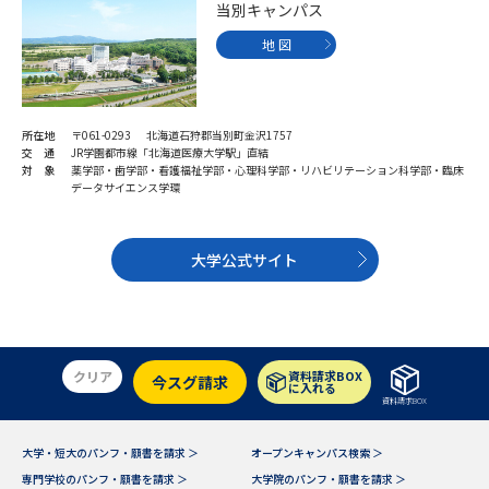
受験準備
資料検索
当別キャンパス
地 図
志望校・出願校を調べる
所在地
〒061-0293 北海道石狩郡当別町金沢1757
併願校選び
受験スケジュールを立てよう
交 通
JR学園都市線「北海道医療大学駅」直結
対 象
薬学部・歯学部・看護福祉学部・心理科学部・リハビリテーション科学部・臨床
データサイエンス学環
先輩が入学を決めた理由
テレメール全国一斉進学調査
大学公式サイト
新生活お役立ちガイド
学問発見
学問検索
クリア
資料請求BOX
今スグ請求
に入れる
資料請求BOX
大学で学びたい学問発見
大学・短大のパンフ・願書を請求 ＞
オープンキャンパス検索 ＞
専門学校のパンフ・願書を請求 ＞
大学院のパンフ・願書を請求 ＞