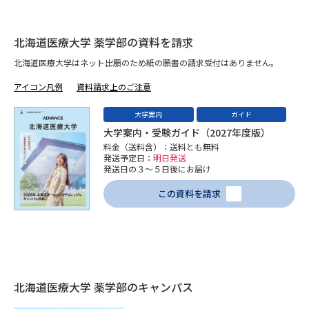
データサイエンス特集
奨学金・特待生制度特集
北海道医療大学 薬学部の資料を請求
北海道医療大学はネット出願のため紙の願書の請求受付はありません。
デジタルパンフレット
進路の３択
アイコン凡例
資料請求上のご注意
新学年スタート号特集ページ
新学年スタート号特集ページ
（高3生用）
（高2生用）
大学案内
ガイド
大学案内・受験ガイド（2027年度版）
SELFBRAND特集ページ
料金（送料含）：送料とも無料
発送予定日：
明日発送
発送日の３～５日後にお届け
オープンキャンパスなどを調べる
この資料を請求
オープンキャンパス検索
実施プログラムから探す
来場型・Web型イベント特集
夢ナビライブ
北海道医療大学 薬学部のキャンパス