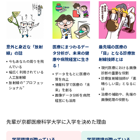
データサイエンス特集
奨学金・特待生制度特集
デジタルパンフレット
進路の３択
新学年スタート号特集ページ
新学年スタート号特集ページ
意外と身近な「放射
医療にまつわるデー
最先端の医療の
（高3生用）
（高2生用）
線」の話
タ分析が、未来の健
「目」となる診療放
康や病院経営に生き
射線技師とは
今もあなたの周りを飛
SELFBRAND特集ページ
る！
んでいる
現代医療における画像
幅広く利用されている
診断の重要な役割
データをもとに医療の
人工放射線
診療放射線技師が「素
質を向上
オープンキャンパスなどを調べる
放射線の“プロフェッ
晴らしい目」となるに
情報科学で医療の「未
ショナル”
は
来」を創る
治療の補助や、先端の
画像データ分析を病院
オープンキャンパス検索
実施プログラムから探す
画像処理の役割も
経営にも活用
来場型・Web型イベント特集
夢ナビライブ
先輩が京都医療科学大学に入学を決めた理由
学習環境が整っている
学習環境が整っている