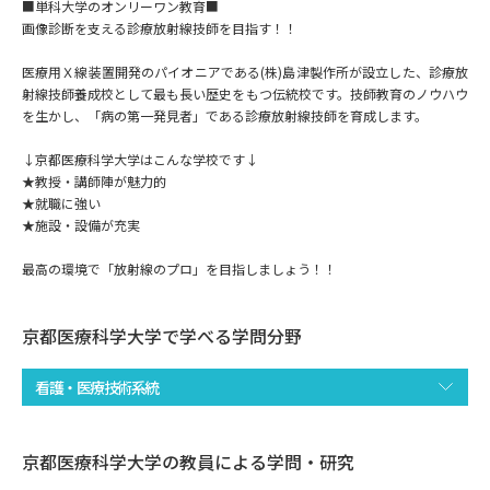
専門学校の資料請求
大学院の資料請求
■単科大学のオンリーワン教育■
画像診断を支える診療放射線技師を目指す！！
大学入学共通テスト「受験案
留学・進学関連、塾・予備校
内」の請求
医療用Ｘ線装置開発のパイオニアである(株)島津製作所が設立した、診療放
射線技師養成校として最も長い歴史をもつ伝統校です。技師教育のノウハウ
大学入学共通テスト「受験上の
を生かし、「病の第一発見者」である診療放射線技師を育成します。
高等学校卒業程度認定試験
配慮案内」の請求
↓京都医療科学大学はこんな学校です↓
幼稚園教員資格認定試験
★教授・講師陣が魅力的
小学校教員資格認定試験
★就職に強い
★施設・設備が充実
高等学校（情報）教員資格認定
試験
最高の環境で「放射線のプロ」を目指しましょう！！
大学研究
大学検索
京都医療科学大学で学べる学問分野
看護・医療技術系統
大学で学べる内容や特徴を調べる
京都医療科学大学の教員による学問・研究
国際・グローバルに強い大学特
新増設大学・学部・学科特集
集