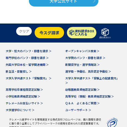
大学公式サイト
クリア
資料請求BOX
今スグ請求
に入れる
資料請求BOX
大学・短大のパンフ・願書を請求 ＞
オープンキャンパス検索 ＞
専門学校のパンフ・願書を請求 ＞
大学院のパンフ・願書を請求 ＞
外国大学日本校・留学関連機関 ＞
新聞奨学会・進学情報誌 ＞
新生活・部屋探し ＞
進学塾・予備校、高卒認定予備校 ＞
大学入学共通テスト「受験案内」 ＞
大学入学共通テスト「受験上の配慮案内」
＞
高等学校卒業程度認定試験 ＞
幼稚園教員資格認定試験 ＞
小学校教員資格認定試験 ＞
高等学校（情報）教員資格認定試験 ＞
テレメールお支払いサイト ＞
Ｑ＆Ａ よくあるご質問 ＞
大学進学IDについて ＞
ユーザーサポート ＞
テレメール進学サイトを管理運営する株式会社フロムページは、個人情報を適切
に取り扱う企業としてプライバシーマークの使用を認められた認定事業者です。