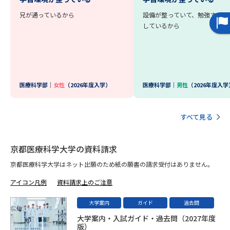
受験準備
資料検索
兄が通っているから
設備が整っていて、勉強する環
しているから
志望校・出願校を調べる
併願校選び
受験スケジュールを立てよう
医療科学部｜
女性
（2026年度入学）
医療科学部｜
男性
（2026年度入学
先輩が入学を決めた理由
テレメール全国一斉進学調査
すべて見る
新生活お役立ちガイド
京都医療科学大学の資料請求
京都医療科学大学はネット出願のため紙の願書の請求受付はありません。
学問発見
学問検索
アイコン凡例
資料請求上のご注意
大学案内
ガイド
過去問
大学で学びたい学問発見
大学案内・入試ガイド・過去問（2027年度
版）