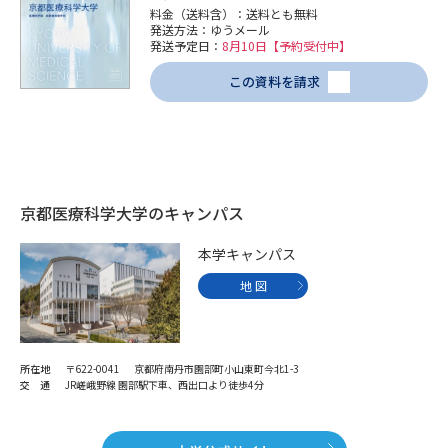
学問のミニ講義「夢ナビ講義」
学問分野解説
料金（送料含）：送料とも無料
発送方法：ゆうメール
発送予定日：
8月10日【予約受付中】
学問の教科書
夢ナビライブ
この資料を請求
ユーザーサポート
Ｑ＆Ａ よくあるご質問
大学進学IDについて
京都医療科学大学のキャンパス
資料の料金の
受付内容・発送状況の確認
お支払いについて
本学キャンパス
テレメール
個人情報取扱規定
地 図
お支払いサイト
テレメール進学カタログ
特定商取引表記
訂正のご案内
所在地
〒622-0041 京都府南丹市園部町小山東町今北1-3
交 通
JR嵯峨野線 園部駅下車、西出口より徒歩4分