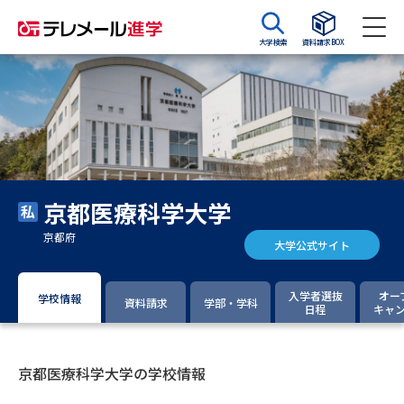
大学検索
資料請求BOX
資料請求
資料検索
大学・短大の資料種類から請求
京都医療科学大学
大学パンフ
学部・学科パンフ
京都府
大学公式サイト
総合型選抜・学校推薦型選抜 募
大学入学共通テスト利用選抜の
集要項＆願書
募集要項＆願書
入学者選抜
オー
学校情報
資料請求
学部・学科
日程
キャ
過去問題集
大学・短大以外の資料から請求
京都医療科学大学の学校情報