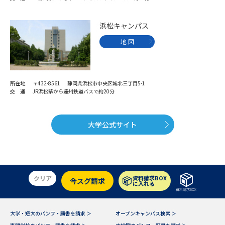
浜松キャンパス
地 図
所在地
〒432-8561 静岡県浜松市中央区城北三丁目5-1
交 通
JR浜松駅から遠州鉄道バスで約20分
大学公式サイト
クリア
資料請求BOX
今スグ請求
に入れる
資料請求BOX
大学・短大のパンフ・願書を請求 ＞
オープンキャンパス検索 ＞