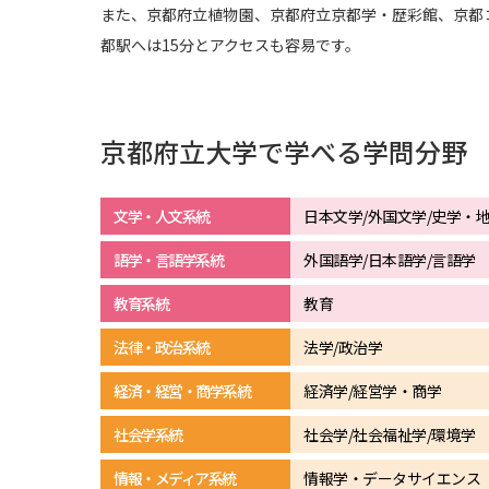
また、京都府立植物園、京都府立京都学・歴彩館、京都
都駅へは15分とアクセスも容易です。
京都府立大学で学べる学問分野
文学・人文系統
日本文学/外国文学/史学・
語学・言語学系統
外国語学/日本語学/言語学
教育系統
教育
法律・政治系統
法学/政治学
経済・経営・商学系統
経済学/経営学・商学
社会学系統
社会学/社会福祉学/環境学
情報・メディア系統
情報学・データサイエンス