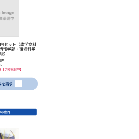
案内セット（農学食科
情報学部・環境科学
度版）
5円
ル
5日【予約受付中】
料を請求
学部案内