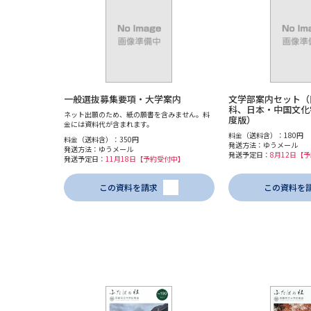
一般選抜募集要項・大学案内
文学部案内セット（
科、日本・中国文化学
ネット出願のため、紙の願書を含みません。料
度版）
金には資料代が含まれます。
料金（送料含）：180円
料金（送料含）：350円
発送方法：ゆうメール
発送方法：ゆうメール
発送予定日：
8月12日【
発送予定日：
11月18日【予約受付中】
この資料を請求
この資料を