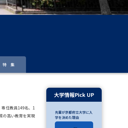
」の請求
高等学校卒業程度認定試験
格認定試験
大学検索
特 集
べる
ローバルに強い大学特集
大学情報Pick UP
制度特集
デジタルパンフレット
専任教員149名、1
先輩が京都府立大学に入
ジ（高3生用）
質の高い教育を実現
学を決めた理由
）