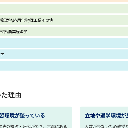
学問発見
用物理学/応用化学/理工系その他
林学/農業経済学
大学で学びたい学問発見
学問のミニ講義「夢ナビ講義」
学問分
科学
ユーザーサポート
めた理由
Ｑ＆Ａ よくあるご質問
大学進学IDにつ
資料の料金の
お支払いについて
受付内容
個人情報取扱規定
特定商取引表記
お
習環境が整っている
立地や通学環境が
受験情報リンク
本史の勉強・研究ができ、京都にある
人数が少ないため教授