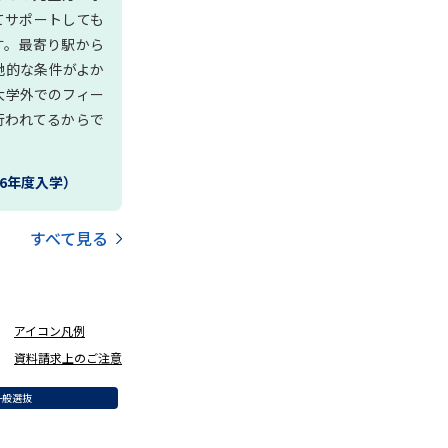
てサポートしても
す。最寄り駅から
地的な条件がよか
大学外でのフィー
行われてるからで
26年度入学）
すべて見る
アイコン凡例
資料請求上のご注意
一般選抜