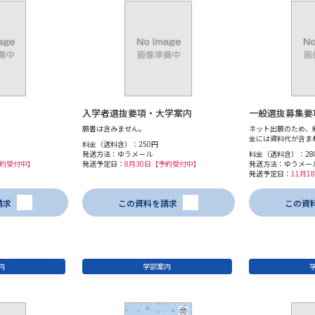
入学者選抜要項・大学案内
一般選抜募集要
願書は含みません。
ネット出願のため、
金には資料代が含ま
料金（送料含）：250円
発送方法：ゆうメール
料金（送料含）：28
予約受付中】
発送予定日：
8月30日【予約受付中】
発送方法：ゆうメー
発送予定日：
11月
請求
この資料を請求
この資
内
学部案内