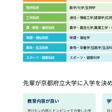
理学系統
数学/化学/生物学
工学系統
通信・情報工学/建築学/応
農・獣医・畜産系統
農学・農芸化学/農業工学・
保健・福祉系統
保健・福祉学
家政・生活系統
食物・栄養学/住居学/生活
スポーツ・健康系統
スポーツ・健康科学
先輩が京都府立大学に入学を決
教育内容が良い
学
学びたい内容とドンピシャで合致した学
日