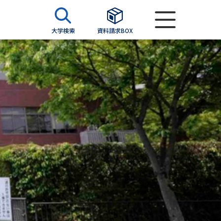
大学検索
資料請求BOX
資料検索
求
願書
＆願書
過去問題集
求
留学・進学関連、塾・予備校