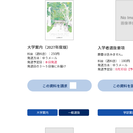
大学案内（2027年度版）
入学者選抜要項
料金（送料含）：250円
願書は含みません。
発送方法：ゆうメール
料金（送料含）：180円
発送予定日：
本日発送
発送方法：ゆうメール
発送日の３～５日後にお届け
発送予定日：
8月30日【
この資料を請求
この資料を
大学案内
一般選抜
学部案