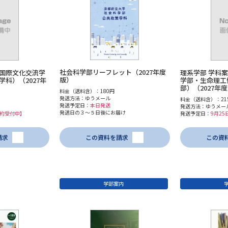
社会科学部リーフレット（2027年度
国際文化交流学
理系学部 学科
版）
科）（2027年
学部・生命理工
部）（2027年
料金（送料含）：180円
発送方法：ゆうメール
料金（送料含）：21
発送予定日：
本日発送
発送方法：ゆうメー
発送日の３～５日後にお届け
予約受付中】
発送予定日：
9月2
請求
この資料を請求
この資
学部案内