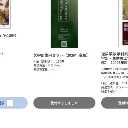
第189号
理系学部 学科
届け
文学部案内セット（2026年度版）
学部・生命理工
料金（送料含）：180円
部）（2026年
発送方法：ゆうメール
※和食文化科学科は
発送予定日：
―
情報学科案内には「2
「2026年度版」の
料金（送料含）：21
発送方法：ゆうメー
発送予定日：
―
受付終了しました
受付
請求