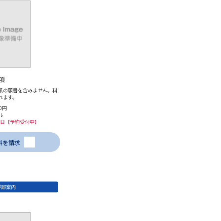
項
紙の願書を含みません。料
れます。
0円
ル
18日【予約受付中】
料を請求
学部案内