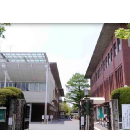
資料請求
大学・短大の資料種類から請
大学パンフ
学部・学科パンフ
総合型選抜・学校推薦型選抜 募集要項＆
大学入学共通テスト利用選抜の募集要項
大学・短大以外の資料から請
専門学校の資料請求
大学院の資料請求