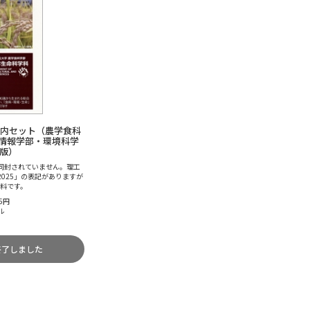
案内セット（農学食科
情報学部・環境科学
度版）
同封されていません。理工
025」の表記がありますが
資料です。
5円
ル
終了しました