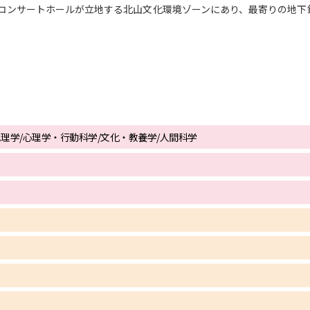
コンサートホールが立地する北山文化環境ゾーンにあり、最寄りの地下
SELFBRAND特集ページ
オープンキャンパスなどを調
オープンキャンパス検索
実施プログラ
来場型・Web型イベント特集
夢ナビ
地理学/心理学・行動科学/文化・教養学/人間科学
受験準備
志望校・出願校を調べる
併願校選び
受験スケジュールを立てよ
テレメール全国一斉進学調査
新生活お