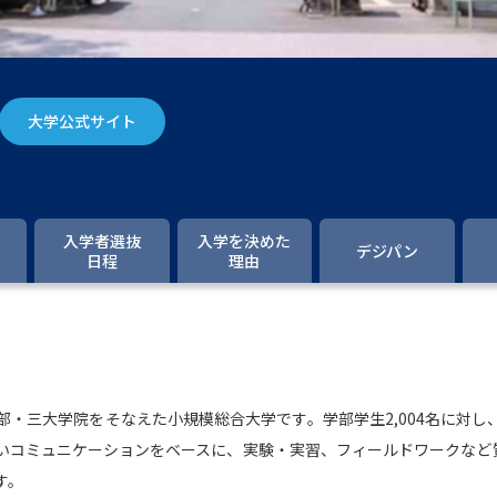
大学入学共通テスト「受験案内」の請求
大学入学共通テスト「受験上の配慮案内
幼稚園教員資格認定試験
小学校教員資
大学公式サイト
高等学校（情報）教員資格認定試験
大学研究
入学者選抜
入学を決めた
デジパン
日程
理由
大学で学べる内容や特徴を調
新増設大学・学部・学科特集
国際・グ
データサイエンス特集
奨学金・特待生
・三大学院をそなえた小規模総合大学です。学部学生2,004名に対し、
進路の３択
新学年スタート号特集ペー
高いコミュニケーションをベースに、実験・実習、フィールドワークなど
新学年スタート号特集ページ（高2生用
す。