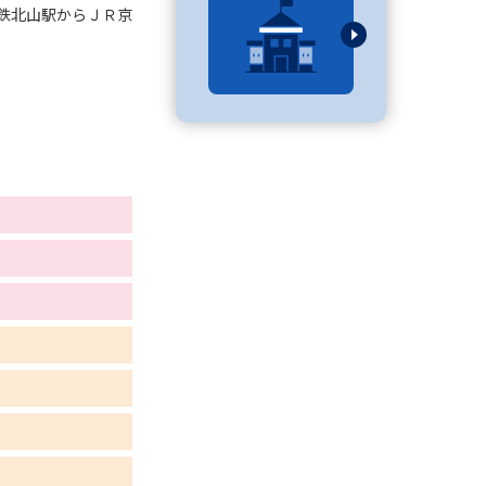
鉄北山駅からＪＲ京
べる
ムから探す
ライブ
資料検索
う
先輩が入学を決めた理由
役立ちガイド