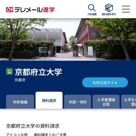
大学検索
資料請求BOX
資料請求
資料検索
大学・短大の資料種類から請求
京都府立大学
大学パンフ
学部・学科パンフ
京都府
大学公式サイト
総合型選抜・学校推薦型選抜 募
大学入学共通テスト利用選抜の
集要項＆願書
募集要項＆願書
入学者選抜
入学を
資料請求
学校情報
学部・学科
日程
理
過去問題集
大学・短大以外の資料から請求
京都府立大学の資料請求
アイコン凡例
資料請求上のご注意