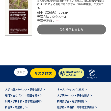
※和食文化科学科は同封されていません。理工情報学科案内
には「2025」の表記がありますが「2026年度版」の資料で
す。
料金（送料含）：215円
発送方法：ゆうメール
発送予定日：
―
受付終了しました
クリア
資料請求BOX
今スグ請求
に入れる
資料請求BOX
大学・短大のパンフ・願書を請求 ＞
オープンキャンパス検索 ＞
専門学校のパンフ・願書を請求 ＞
大学院のパンフ・願書を請求 ＞
外国大学日本校・留学関連機関 ＞
新聞奨学会・進学情報誌 ＞
新生活・部屋探し ＞
進学塾・予備校、高卒認定予備校 ＞