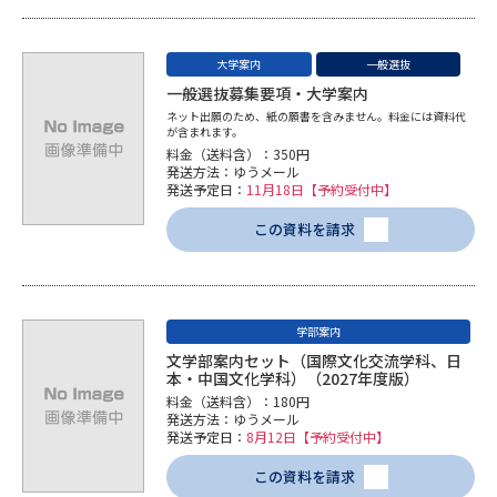
受験準備
資料検索
大学案内
一般選抜
志望校・出願校を調べる
一般選抜募集要項・大学案内
ネット出願のため、紙の願書を含みません。料金には資料代
が含まれます。
併願校選び
受験スケジュールを立てよう
料金（送料含）：350円
発送方法：ゆうメール
発送予定日：
11月18日【予約受付中】
先輩が入学を決めた理由
テレメール全国一斉進学調査
この資料を請求
新生活お役立ちガイド
学部案内
学問発見
学問検索
文学部案内セット（国際文化交流学科、日
本・中国文化学科）（2027年度版）
料金（送料含）：180円
発送方法：ゆうメール
発送予定日：
8月12日【予約受付中】
大学で学びたい学問発見
この資料を請求