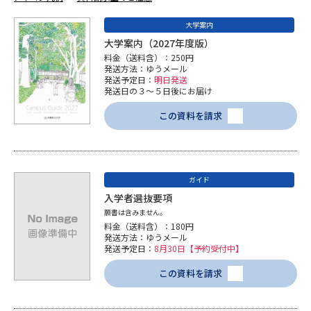
専門学校の資料請求
大学院の資料請求
大学案内
大学入学共通テスト「受験案
留学・進学関連、塾・予備校
大学案内（2027年度版）
内」の請求
料金（送料含）：250円
発送方法：ゆうメール
大学入学共通テスト「受験上の
高等学校卒業程度認定試験
発送予定日：
明日発送
配慮案内」の請求
発送日の３～５日後にお届け
幼稚園教員資格認定試験
この資料を請求
小学校教員資格認定試験
高等学校（情報）教員資格認定
試験
ガイド
入学者選抜要項
大学研究
大学検索
願書は含みません。
料金（送料含）：180円
発送方法：ゆうメール
発送予定日：
8月30日【予約受付中】
大学で学べる内容や特徴を調べる
この資料を請求
国際・グローバルに強い大学特
新増設大学・学部・学科特集
集