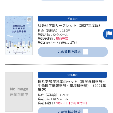
学問のミニ講義「夢ナビ講義」
学問分野解説
学問の教科書
夢ナビライブ
学部案内
社会科学部リーフレット（2027年度版）
ユーザーサポート
料金（送料含）：180円
発送方法：ゆうメール
発送予定日：
明日発送
発送日の３～５日後にお届け
Ｑ＆Ａ よくあるご質問
大学進学IDについて
この資料を請求
資料の料金の
受付内容・発送状況の確認
お支払いについて
テレメール
個人情報取扱規定
お支払いサイト
学部案内
理系学部 学科案内セット（農学食科学部・
テレメール進学カタログ
特定商取引表記
生命理工情報学部・環境科学部）（2027年
訂正のご案内
度版）
料金（送料含）：215円
発送方法：ゆうメール
発送予定日：
9月25日【予約受付中】
この資料を請求