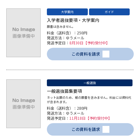
大学案内
ガイド
データサイエンス特集
奨学金・特待生制度特集
入学者選抜要項・大学案内
願書は含みません。
デジタルパンフレット
進路の３択
料金（送料含）：250円
発送方法：ゆうメール
発送予定日：
8月30日【予約受付中】
新学年スタート号特集ページ
新学年スタート号特集ページ
（高3生用）
（高2生用）
この資料を請求
SELFBRAND特集ページ
オープンキャンパスなどを調べる
一般選抜
一般選抜募集要項
オープンキャンパス検索
実施プログラムから探す
ネット出願のため、紙の願書を含みません。料金には資料代
が含まれます。
料金（送料含）：280円
発送方法：ゆうメール
来場型・Web型イベント特集
夢ナビライブ
発送予定日：
11月18日【予約受付中】
この資料を請求