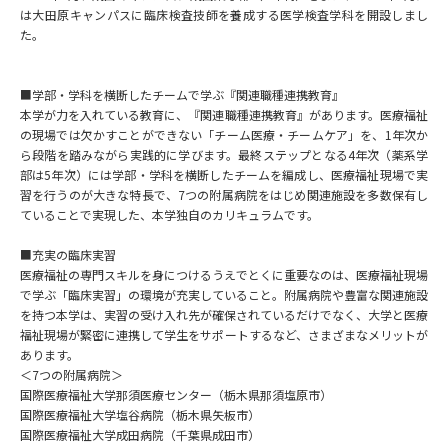
は大田原キャンパスに臨床検査技師を養成する医学検査学科を開設しまし
た。
データサイエンス特集
奨学金・特待生制度特集
■学部・学科を横断したチームで学ぶ『関連職種連携教育』
デジタルパンフレット
進路の３択
本学が力を入れている教育に、『関連職種連携教育』があります。医療福祉
の現場では欠かすことができない「チーム医療・チームケア」を、1年次か
新学年スタート号特集ページ
新学年スタート号特集ページ
ら段階を踏みながら実践的に学びます。最終ステップとなる4年次（薬系学
（高3生用）
（高2生用）
部は5年次）には学部・学科を横断したチームを編成し、医療福祉現場で実
習を行うのが大きな特長で、7つの附属病院をはじめ関連施設を多数保有し
SELFBRAND特集ページ
ていることで実現した、本学独自のカリキュラムです。
■充実の臨床実習
オープンキャンパスなどを調べる
医療福祉の専門スキルを身につけるうえでとくに重要なのは、医療福祉現場
で学ぶ「臨床実習」の環境が充実していること。附属病院や豊富な関連施設
オープンキャンパス検索
実施プログラムから探す
を持つ本学は、実習の受け入れ先が確保されているだけでなく、大学と医療
福祉現場が緊密に連携して学生をサポートするなど、さまざまなメリットが
あります。
来場型・Web型イベント特集
夢ナビライブ
＜7つの附属病院＞
国際医療福祉大学那須医療センター（栃木県那須塩原市）
国際医療福祉大学塩谷病院（栃木県矢板市）
国際医療福祉大学成田病院（千葉県成田市）