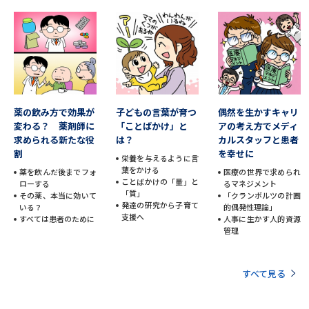
薬の飲み方で効果が
子どもの言葉が育つ
偶然を生かすキャリ
変わる？ 薬剤師に
「ことばかけ」と
アの考え方でメディ
求められる新たな役
は？
カルスタッフと患者
割
を幸せに
栄養を与えるように言
葉をかける
薬を飲んだ後までフォ
医療の世界で求められ
ことばかけの「量」と
ローする
るマネジメント
「質」
その薬、本当に効いて
「クランボルツの計画
発達の研究から子育て
いる？
的偶発性理論」
支援へ
すべては患者のために
人事に生かす人的資源
管理
すべて見る