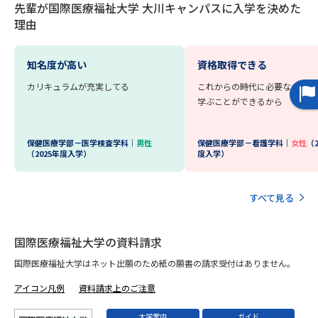
先輩が国際医療福祉大学 大川キャンパスに入学を決めた
理由
知名度が高い
資格取得できる
カリキュラムが充実してる
これからの時代に必要なチーム
学ぶことができるから
保健医療学部－医学検査学科｜
男性
保健医療学部－看護学科｜
女性
（2
（2025年度入学）
度入学）
すべて見る
国際医療福祉大学の資料請求
国際医療福祉大学はネット出願のため紙の願書の請求受付はありません。
アイコン凡例
資料請求上のご注意
大学案内
ガイド