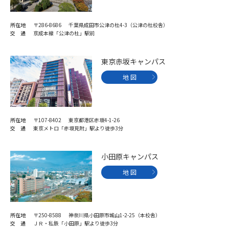
所在地
〒286-8686 千葉県成田市公津の杜4-3（公津の杜校舎）
交 通
京成本線「公津の杜」駅前
東京赤坂キャンパス
地 図
所在地
〒107-8402 東京都港区赤坂4-1-26
交 通
東京メトロ「赤坂見附」駅より徒歩3分
小田原キャンパス
地 図
所在地
〒250-8588 神奈川県小田原市城山1-2-25（本校舎）
交 通
ＪＲ・私鉄「小田原」駅より徒歩3分