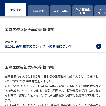
専門学校の資料請求
大学院の資料請求
入学者選抜
オー
学校情報
資料請求
学部・学科
大学入学共通テスト「受験案
日程
キャ
留学・進学関連、塾・予備校
内」の請求
大学入学共通テスト「受験上の
高等学校卒業程度認定試験
配慮案内」の請求
国際医療福祉大学の最新情報
幼稚園教員資格認定試験
小学校教員資格認定試験
2026.07.14
第15回 高校生作文コンテストの開催について
高等学校（情報）教員資格認定
試験
国際医療福祉大学の学校情報
大学研究
大学検索
国際医療福祉大学は1995年、日本初の医療福祉の総合大学として開学し、
2025年には開学30周年を迎えました。
現在、5つのキャンパスに11学部27学科を設置し、学びの領域は医療福祉の
大学で学べる内容や特徴を調べる
ほぼ全域をカバーしています。豊富な附属病院・関連施設を活用した実践的
な教育で、毎年、全国トップクラスの国家試験合格率と就職率を実現してい
ます。
国際・グローバルに強い大学特
新増設大学・学部・学科特集
2024年4月、成田キャンパスに成田薬学部（6年制）をまた、2025年4月に
集