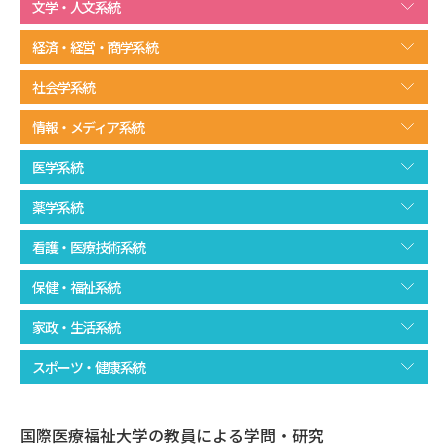
文学・人文系統
学問のミニ講義「夢ナビ講義」
学問分野解説
経済・経営・商学系統
学問の教科書
夢ナビライブ
社会学系統
ユーザーサポート
情報・メディア系統
医学系統
Ｑ＆Ａ よくあるご質問
大学進学IDについて
薬学系統
資料の料金の
受付内容・発送状況の確認
お支払いについて
看護・医療技術系統
テレメール
個人情報取扱規定
保健・福祉系統
お支払いサイト
家政・生活系統
テレメール進学カタログ
特定商取引表記
訂正のご案内
スポーツ・健康系統
国際医療福祉大学の教員による学問・研究