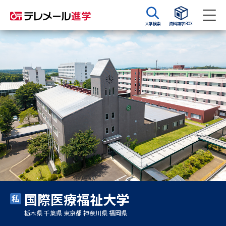
大学検索
資料請求BOX
資料請求
資料検索
大学・短大の資料種類から請求
大学パンフ
学部・学科パンフ
総合型選抜・学校推薦型選抜 募
大学入学共通テスト利用選抜の
集要項＆願書
募集要項＆願書
過去問題集
国際医療福祉大学
大学・短大以外の資料から請求
栃木県 千葉県 東京都 神奈川県 福岡県