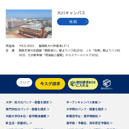
大川キャンパス
地 図
所在地
〒831-8501 福岡県大川市榎津137-1
交 通
西鉄天神大牟田線「西鉄柳川」駅よりバス約20分、ＪＲ「佐賀」駅よりバス約
30分、九州新幹線「筑後船小屋駅」からスクールバスで30分。
クリア
資料請求BOX
今スグ請求
に入れる
資料請求BOX
大学・短大のパンフ・願書を請求 ＞
オープンキャンパス検索 ＞
専門学校のパンフ・願書を請求 ＞
大学院のパンフ・願書を請求 ＞
外国大学日本校・留学関連機関 ＞
新聞奨学会・進学情報誌 ＞
新生活・部屋探し ＞
進学塾・予備校、高卒認定予備校 ＞