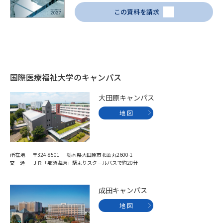
この資料を請求
国際医療福祉大学のキャンパス
大田原キャンパス
地 図
所在地
〒324-8501 栃木県大田原市北金丸2600-1
交 通
ＪＲ「那須塩原」駅よりスクールバスで約20分
成田キャンパス
地 図