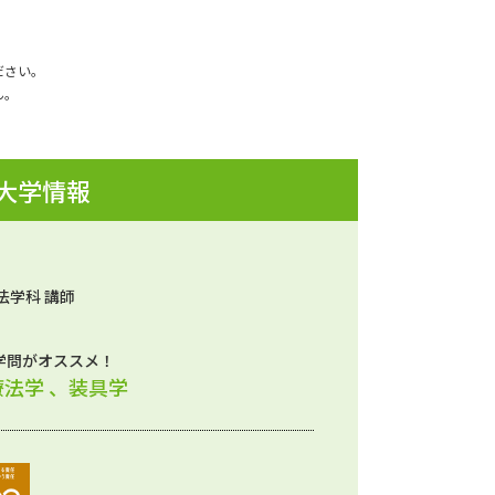
ださい。
ん。
 大学情報
法学科 講師
学問がオススメ！
法学 、装具学