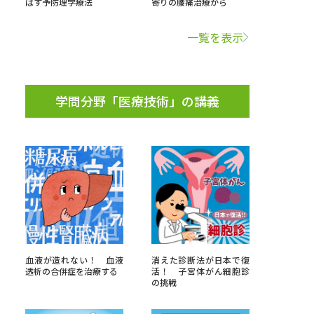
ばす予防理学療法
寄りの腰痛治療から
学問検索
一覧を表示
学問分野「医療技術」の講義
野解説
学問の教科書
夢ナビライブ
いて
このサイトについて
・発送状況の確認
テレメール
お支払いサイト
血液が造れない！ 血液
消えた診断法が日本で復
透析の合併症を治療する
活！ 子宮体がん細胞診
問合せ先
テレメール進学カタログ
訂正のご案内
の挑戦