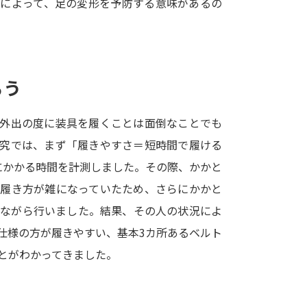
とによって、足の変形を予防する意味があるの
SELFBRAND特集ページ
オープンキャンパスなどを調
ろう
オープンキャンパス検索
実施プログラ
来場型・Web型イベント特集
夢ナビ
ば外出の度に装具を履くことは面倒なことでも
研究では、まず「履きやすさ＝短時間で履ける
にかかる時間を計測しました。その際、かかと
受験準備
ど履き方が雑になっていたため、さらにかかと
しながら行いました。結果、その人の状況によ
志望校・出願校を調べる
仕様の方が履きやすい、基本3カ所あるベルト
とがわかってきました。
併願校選び
受験スケジュールを立てよ
テレメール全国一斉進学調査
新生活お