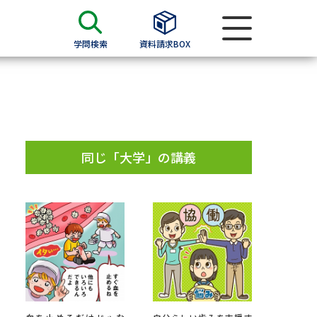
学問検索
資料請求BOX
資料検索
求
同じ「大学」の講義
願書
＆願書
過去問題集
求
留学・進学関連、塾・予備校