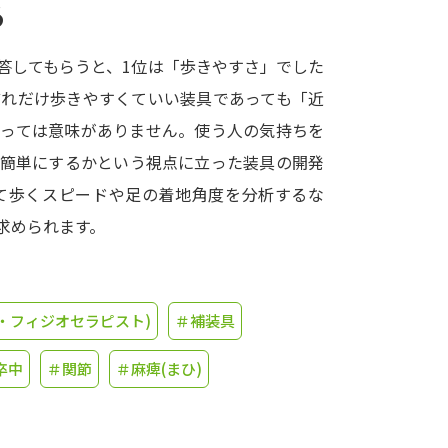
る
学問発見
答してもらうと、1位は「歩きやすさ」でした
どれだけ歩きやすくていい装具であっても「近
大学で学びたい学問発見
なっては意味がありません。使う人の気持ちを
に簡単にするかという視点に立った装具の開発
学問のミニ講義「夢ナビ講義」
学問分
て歩くスピードや足の着地角度を分析するな
求められます。
ユーザーサポート
・フィジオセラピスト)
＃補装具
Ｑ＆Ａ よくあるご質問
大学進学IDにつ
資料の料金の
お支払いについて
受付内容
卒中
＃関節
＃麻痺(まひ)
個人情報取扱規定
特定商取引表記
お
受験情報リンク