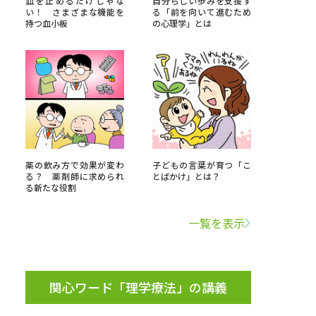
血を止めるだけじゃな
自分らしい歩みを支援す
い！ さまざまな機能を
る「前を向いて進むため
持つ血小板
の心理学」とは
」の請求
高等学校卒業程度認定試験
格認定試験
大学検索
薬の飲み方で効果が変わ
子どもの言葉が育つ「こ
る？ 薬剤師に求められ
とばかけ」とは？
る新たな役割
べる
一覧を表示
ローバルに強い大学特集
制度特集
デジタルパンフレット
ジ（高3生用）
関心ワード「理学療法」の講義
）