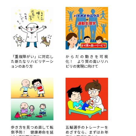
べる
ムから探す
ライブ
「重複障がい」に対応し
からだの動きを可視
た新たなリハビリテーシ
化！ より質の高いリハ
ョンのあり方
ビリの実現に向けて
資料検索
う
先輩が入学を決めた理由
役立ちガイド
歩き方を見つめ直して転
五輪選手のトレーナーを
倒予防！ 健康寿命を延
めざすなら、まずはお年