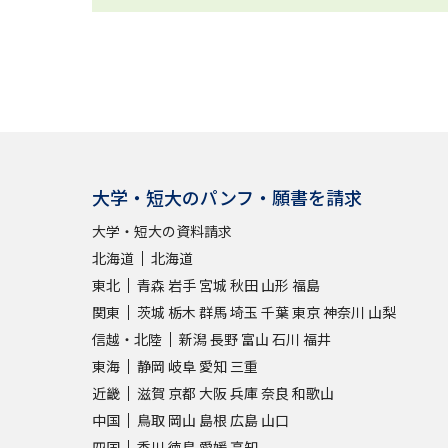
大学・短大のパンフ・願書を請求
大学・短大の資料請求
北海道
北海道
東北
青森
岩手
宮城
秋田
山形
福島
関東
茨城
栃木
群馬
埼玉
千葉
東京
神奈川
山梨
信越・北陸
新潟
長野
富山
石川
福井
東海
静岡
岐阜
愛知
三重
近畿
滋賀
京都
大阪
兵庫
奈良
和歌山
中国
鳥取
岡山
島根
広島
山口
四国
香川
徳島
愛媛
高知