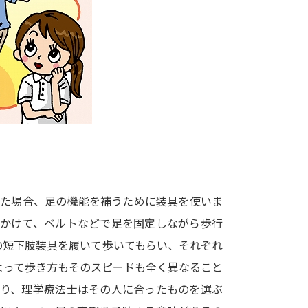
大学入学共通テスト「受験案内」の請求
大学入学共通テスト「受験上の配慮案内
幼稚園教員資格認定試験
小学校教員資
高等学校（情報）教員資格認定試験
大学研究
大学で学べる内容や特徴を調
った場合、足の機能を補うために装具を使いま
にかけて、ベルトなどで足を固定しながら歩行
新増設大学・学部・学科特集
国際・グ
の短下肢装具を履いて歩いてもらい、それぞれ
データサイエンス特集
奨学金・特待生
よって歩き方もそのスピードも全く異なること
進路の３択
新学年スタート号特集ペー
あり、理学療法士はその人に合ったものを選ぶ
新学年スタート号特集ページ（高2生用