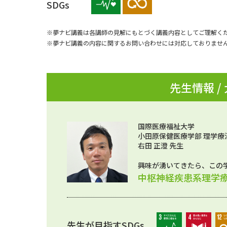
SDGs
※夢ナビ講義は各講師の見解にもとづく講義内容としてご理解く
※夢ナビ講義の内容に関するお問い合わせには対応しておりませ
先生情報 /
国際医療福祉大学
小田原保健医療学部 理学療
右田 正澄 先生
興味が湧いてきたら、この
中枢神経疾患系理学療
先生が目指すSDGs