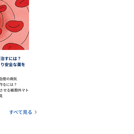
べる
ムから探す
ライブ
を治すには？
より安全な薬を
資料検索
血管の病気
作るには？
させる細胞外マト
見
すべて見る
う
先輩が入学を決めた理由
役立ちガイド