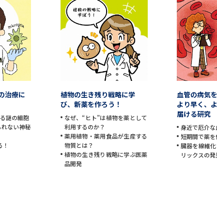
SELFBRAND特集ページ
オープンキャンパスなどを調
オープンキャンパス検索
実施プログラ
来場型・Web型イベント特集
夢ナビ
の治療に
植物の生き残り戦略に学
血管の病気
び、新薬を作ろう！
より早く、
届ける研究
する謎の細胞
なぜ、“ヒト”は植物を薬として
受験準備
られない神秘
利用するのか？
身近で厄介な
薬用植物・薬用食品が生産する
短期間で薬を
る！
物質とは？
臓器を線維化
植物の生き残り戦略に学ぶ医薬
リックスの発
志望校・出願校を調べる
品開発
併願校選び
受験スケジュールを立てよ
テレメール全国一斉進学調査
新生活お