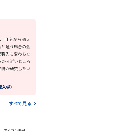
学問検索
、自宅から通え
合と通う場合の金
野解説
学問の教科書
夢ナビライブ
就職先も変わらな
駅から近いところ
自身が研究したい
年度入学）
いて
このサイトについて
すべて見る
・発送状況の確認
テレメール
お支払いサイト
問合せ先
テレメール進学カタログ
訂正のご案内
アイコン凡例