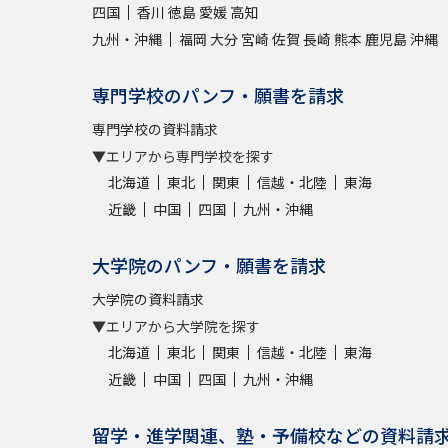
四国
香川
徳島
愛媛
高知
九州・沖縄
福岡
大分
宮崎
佐賀
長崎
熊本
鹿児島
沖縄
専門学校のパンフ・願書を請求
専門学校の資料請求
▼エリアから専門学校を探す
北海道
東北
関東
信越・北陸
東海
近畿
中国
四国
九州・沖縄
大学院のパンフ・願書を請求
大学院の資料請求
▼エリアから大学院を探す
北海道
東北
関東
信越・北陸
東海
近畿
中国
四国
九州・沖縄
留学・進学関連、塾・予備校などの資料請