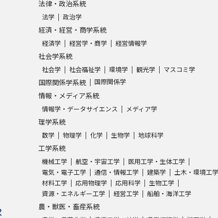
法律・政治系統
法学
政治学
経済・経営・商学系統
経済学
経営学・商学
経営情報学
社会学系統
社会学
社会福祉学
環境学
観光学
マスコミ学
国際関係学
国際関係学系統
情報・メディア系統
情報学・データサイエンス
メディア学
理学系統
数学
物理学
化学
生物学
地球科学
工学系統
機械工学
航空・宇宙工学
医用工学・生体工学
電気・電子工学
通信・情報工学
建築学
土木・環境工
材料工学
応用物理学
応用科学
生物工学
資源・エネルギー工学
経営工学
船舶・海洋工学
農・獣医・畜産系統
求