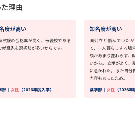
めた理由
学問発見
名度が高い
知名度が高い
大学で学びたい学問発見
家試験の合格率が高く、伝統校である
国公立と悩んでいたが
で就職先も選択肢が多いからです。
て、一人暮らしする場
学問のミニ講義「夢ナビ講義」
学問分
額があまり変わらず、
いから。 立地がよく、
に惹かれた。 また自分
内容もあったため。
ユーザーサポート
学部｜
女性
（2026年度入学）
薬学部｜
女性
（2026
Ｑ＆Ａ よくあるご質問
大学進学IDにつ
資料の料金の
お支払いについて
受付内容
個人情報取扱規定
特定商取引表記
お
受験情報リンク