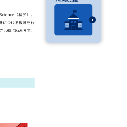
学を決めた理由
」の請求
高等学校卒業程度認定試験
ence（科学）、
格認定試験
を身につける教育を行
究活動に励みます。
大学検索
べる
ローバルに強い大学特集
制度特集
デジタルパンフレット
ジ（高3生用）
）