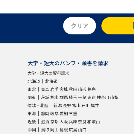
クリア
大学・短大のパンフ・願書を請求
大学・短大の資料請求
北海道
北海道
東北
青森
岩手
宮城
秋田
山形
福島
関東
茨城
栃木
群馬
埼玉
千葉
東京
神奈川
山梨
信越・北陸
新潟
長野
富山
石川
福井
東海
静岡
岐阜
愛知
三重
近畿
滋賀
京都
大阪
兵庫
奈良
和歌山
中国
鳥取
岡山
島根
広島
山口