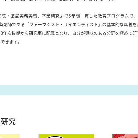
大学入学共通テスト「受験案内」の請求
大学入学共通テスト「受験上の配慮案内
・薬局実務実習、卒業研究まで6年間一貫した教育プログラムで、Sci
幼稚園教員資格認定試験
小学校教員資
とれた薬剤師である「ファーマシスト・サイエンティスト」の基本的な素養
、3年次後期から研究室に配属となり、自分が興味のある分野を極めて研
高等学校（情報）教員資格認定試験
事できます。
大学研究
大学で学べる内容や特徴を調
新増設大学・学部・学科特集
国際・グ
データサイエンス特集
奨学金・特待生
・研究
進路の３択
新学年スタート号特集ペー
新学年スタート号特集ページ（高2生用