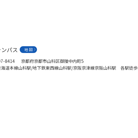
ャンパス
地 図
07-8414 京都府京都市山科区御陵中内町5
東海道本線山科駅/地下鉄東西線山科駅/京阪京津線京阪山科駅 各駅徒歩