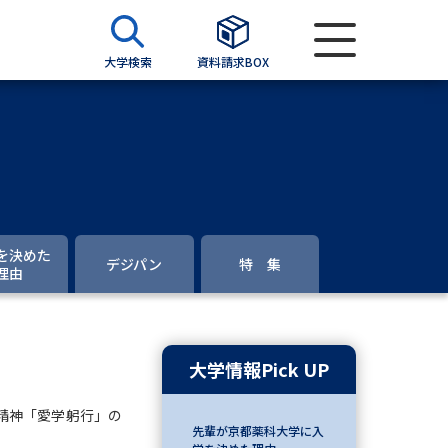
大学検索
資料請求BOX
資料検索
求
を決めた
デジパン
特 集
理由
願書
＆願書
過去問題集
大学情報Pick UP
求
精神「愛学躬行」の
留学・進学関連、塾・予備校
先輩が京都薬科大学に入