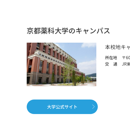
京都薬科大学のキャンパス
本校地キ
所在地
〒6
交 通
JR
大学公式サイト