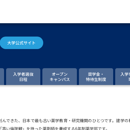
資料請求
大学公式サイト
大学・短大の資料種類から請
大学パンフ
学部・学科パンフ
入学者選抜
オープン
奨学金・
入学
日程
キャンパス
特待生制度
総合型選抜・学校推薦型選抜 募集要項＆
大学入学共通テスト利用選抜の募集要項
大学・短大以外の資料から請
を刻んできた、日本で最も古い薬学教育・研究機関のひとつです。建学の
専門学校の資料請求
大学院の資料請求
「高い倫理観」を持った薬剤師を養成する6年制薬学部です。