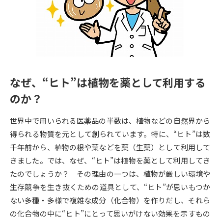
専門学校の資料請求
大学院の資料請求
大学入学共通テスト「受験案
留学・進学関連、塾・予備校
内」の請求
大学入学共通テスト「受験上の
高等学校卒業程度認定試験
配慮案内」の請求
なぜ、“ヒト”は植物を薬として利用する
幼稚園教員資格認定試験
小学校教員資格認定試験
のか？
高等学校（情報）教員資格認定
試験
世界中で用いられる医薬品の半数は、植物などの自然界から
得られる物質を元として創られています。特に、“ヒト”は数
千年前から、植物の根や葉などを薬（生薬）として利用して
大学研究
大学検索
きました。では、なぜ、“ヒト”は植物を薬として利用してき
たのでしょうか？ その理由の一つは、植物が厳しい環境や
大学で学べる内容や特徴を調べる
生存競争を生き抜くための道具として、“ヒト”が思いもつか
ない多種・多様で複雑な成分（化合物）を作りだし、それら
国際・グローバルに強い大学特
の化合物の中に“ヒト”にとって思いがけない効果を示すもの
新増設大学・学部・学科特集
集