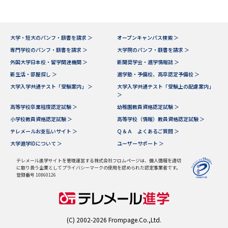
大学・短大のパンフ・願書を請求 ＞
オープンキャンパス検索 ＞
専門学校のパンフ・願書を請求 ＞
大学院のパンフ・願書を請求 ＞
外国大学日本校・留学関連機関 ＞
新聞奨学会・進学情報誌 ＞
新生活・部屋探し ＞
進学塾・予備校、高卒認定予備校 ＞
大学入学共通テスト「受験案内」 ＞
大学入学共通テスト「受験上の配慮案内」
＞
高等学校卒業程度認定試験 ＞
幼稚園教員資格認定試験 ＞
小学校教員資格認定試験 ＞
高等学校（情報）教員資格認定試験 ＞
テレメールお支払いサイト ＞
Ｑ＆Ａ よくあるご質問 ＞
大学進学IDについて ＞
ユーザーサポート ＞
テレメール進学サイトを管理運営する株式会社フロムページは、個人情報を適切
に取り扱う企業としてプライバシーマークの使用を認められた認定事業者です。
登録番号 10860126
(C) 2002-2026 Frompage.Co.,Ltd.