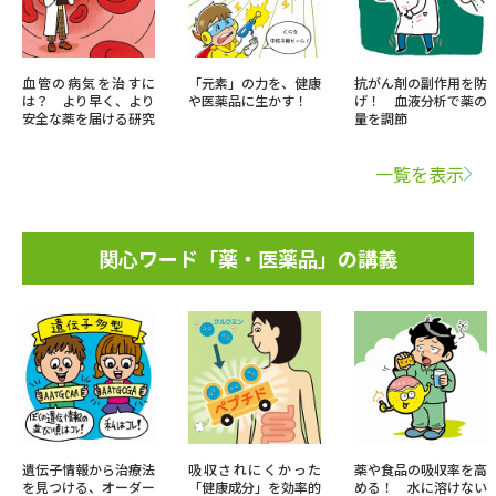
血管の病気を治すに
「元素」の力を、健康
抗がん剤の副作用を防
は？ より早く、より
や医薬品に生かす！
げ！ 血液分析で薬の
安全な薬を届ける研究
量を調節
一覧を表示
関心ワード「薬・医薬品」の講義
遺伝子情報から治療法
吸収されにくかった
薬や食品の吸収率を高
を見つける、オーダー
「健康成分」を効率的
める！ 水に溶けない