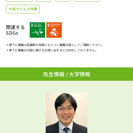
学問のミニ講義「夢ナビ講義」
学問分野解説
＃抗ウイルス作用
学問の教科書
夢ナビライブ
関連する
SDGs
ユーザーサポート
※夢ナビ講義は各講師の見解にもとづく講義内容としてご理解ください。
※夢ナビ講義の内容に関するお問い合わせには対応しておりません。
Ｑ＆Ａ よくあるご質問
大学進学IDについて
資料の料金の
受付内容・発送状況の確認
お支払いについて
先生情報 / 大学情報
テレメール
個人情報取扱規定
お支払いサイト
テレメール進学カタログ
特定商取引表記
訂正のご案内