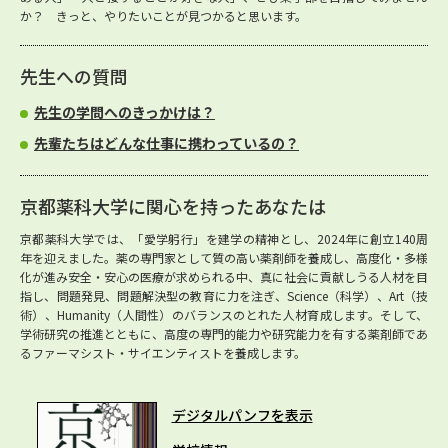
か？ きっと、やりたいことが見つかると思います。
先生への質問
先生の学問へのきっかけは？
先輩たちはどんな仕事に携わっているの？
京都薬科大学に関心を持ったあなたは
京都薬科大学では、「愛学躬行」を建学の精神とし、2024年に創立140周
年を迎えました。薬の専門家として質の高い薬剤師を養成し、高度化・多様
化が進み安全・安心の医療が求められる中、真に社会に貢献しうる人材を目
指し、問題発見、問題解決型の教育に力を注ぎ、Science（科学）、Art（技
術）、Humanity（人間性）のバランスのとれた人材育成します。そして、
学術研究の推進とともに、高度の専門的能力や研究能力を有する薬剤師であ
るファーマシスト・サイエンティストを養成します。
デジタルパンフを表示