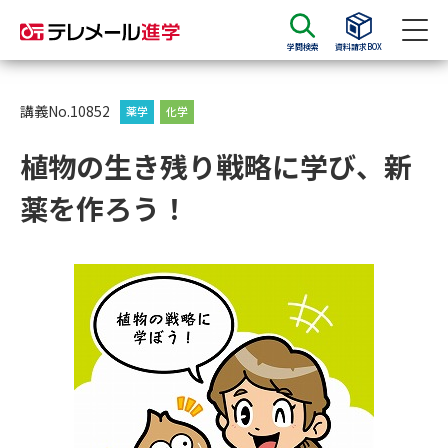
学問検索
資料請求BOX
資料請求
資料検索
講義No.10852
薬学
化学
植物の生き残り戦略に学び、新
大学・短大の資料種類から請求
薬を作ろう！
大学パンフ
学部・学科パンフ
総合型選抜・学校推薦型選抜 募
大学入学共通テスト利用選抜の
集要項＆願書
募集要項＆願書
過去問題集
大学・短大以外の資料から請求