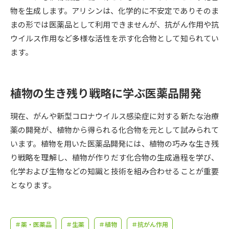
受験準備
資料検索
物を生成します。アリシンは、化学的に不安定でありそのま
まの形では医薬品として利用できませんが、抗がん作用や抗
ウイルス作用など多様な活性を示す化合物として知られてい
志望校・出願校を調べる
ます。
併願校選び
受験スケジュールを立てよう
植物の生き残り戦略に学ぶ医薬品開発
先輩が入学を決めた理由
テレメール全国一斉進学調査
現在、がんや新型コロナウイルス感染症に対する新たな治療
新生活お役立ちガイド
薬の開発が、植物から得られる化合物を元として試みられて
います。植物を用いた医薬品開発には、植物の巧みな生き残
り戦略を理解し、植物が作りだす化合物の生成過程を学び、
学問発見
学問検索
化学および生物などの知識と技術を組み合わせることが重要
となります。
大学で学びたい学問発見
＃薬・医薬品
＃生薬
＃植物
＃抗がん作用