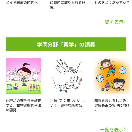
メイド医療の時代へ
に体内に取り入れる研
ものをどう溶かすか？
究
一覧を表示
学問分野「薬学」の講義
化粧品の安全性を評価
1粒で2度おいし
筋肉をまもるしくみ：
する、動物実験代替法
い！ お得な薬の話
健康長寿の実現に向け
の開発
て
一覧を表示