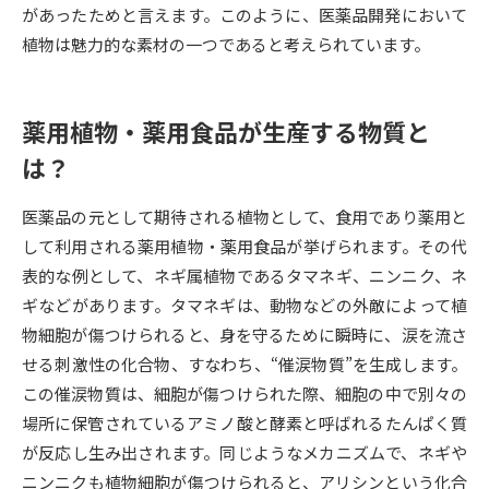
があったためと言えます。このように、医薬品開発において
植物は魅力的な素材の一つであると考えられています。
データサイエンス特集
奨学金・特待生制度特集
デジタルパンフレット
進路の３択
薬用植物・薬用食品が生産する物質と
新学年スタート号特集ページ
新学年スタート号特集ページ
は？
（高3生用）
（高2生用）
医薬品の元として期待される植物として、食用であり薬用と
SELFBRAND特集ページ
して利用される薬用植物・薬用食品が挙げられます。その代
表的な例として、ネギ属植物であるタマネギ、ニンニク、ネ
オープンキャンパスなどを調べる
ギなどがあります。タマネギは、動物などの外敵によって植
物細胞が傷つけられると、身を守るために瞬時に、涙を流さ
オープンキャンパス検索
実施プログラムから探す
せる刺激性の化合物、すなわち、“催涙物質”を生成します。
この催涙物質は、細胞が傷つけられた際、細胞の中で別々の
来場型・Web型イベント特集
夢ナビライブ
場所に保管されているアミノ酸と酵素と呼ばれるたんぱく質
が反応し生み出されます。同じようなメカニズムで、ネギや
ニンニクも植物細胞が傷つけられると、アリシンという化合