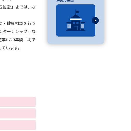
決めた理由
五位堂」までは、な
」の請求
高等学校卒業程度認定試験
格認定試験
動・健康相談を行う
ンターンシップ」な
率は20年間平均で
しています。
大学検索
べる
ローバルに強い大学特集
制度特集
デジタルパンフレット
ジ（高3生用）
）