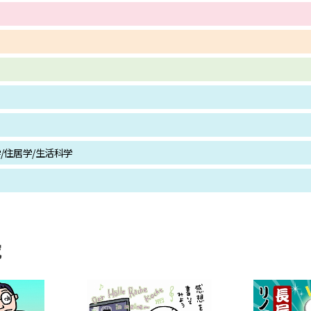
SELFBRAND特集ページ
オープンキャンパスなどを調
オープンキャンパス検索
実施プログラ
来場型・Web型イベント特集
夢ナビ
/住居学/生活科学
受験準備
志望校・出願校を調べる
究
併願校選び
受験スケジュールを立てよ
テレメール全国一斉進学調査
新生活お