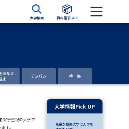
大学検索
資料請求BOX
資料検索
求
を決めた
デジパン
特 集
理由
願書
＆願書
過去問題集
大学情報Pick UP
求
る実学重視の大学で
留学・進学関連、塾・予備校
先輩が畿央大学に入学を
います。