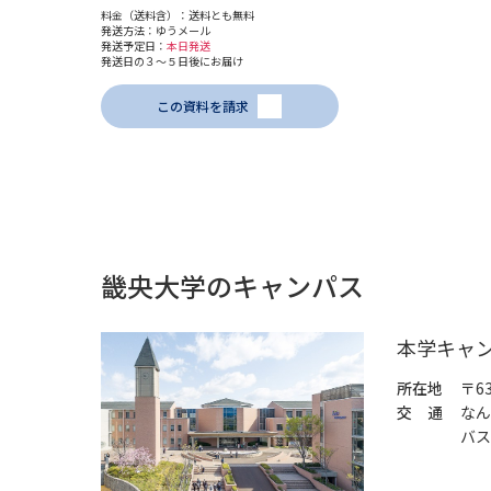
料金（送料含）：送料とも無料
発送方法：ゆうメール
発送予定日：
本日発送
発送日の３～５日後にお届け
この資料を請求
畿央大学のキャンパス
本学キャ
所在地
〒6
交 通
なん
バス