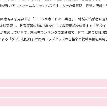
大学入学共通テスト「受験案内」の請求
離が近いアットホームなキャンパスです。大学の最寄駅、近鉄大阪線「
大学入学共通テスト「受験上の配慮案内
幼稚園教員資格認定試験
小学校教員資
ら医療現場を見学する「チーム医療ふれあい実習」、地域の高齢者に運
体験実習」、教育実習の前に1年をかけて教育現場を体験する「学校イ
高等学校（情報）教員資格認定試験
が充実しています。就職率ランキングの常連校で、開学以来の就職決定
フによる「ダブル担任制」が関西トップクラスの合格率と就職実績を実現
大学研究
大学で学べる内容や特徴を調
新増設大学・学部・学科特集
国際・グ
データサイエンス特集
奨学金・特待生
進路の３択
新学年スタート号特集ペー
新学年スタート号特集ページ（高2生用