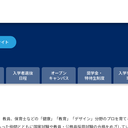
資料請求
サイト
大学・短大の資料種類から請
大学パンフ
学部・学科パンフ
入学者選抜
オープン
奨学金・
入学
日程
キャンパス
特待生制度
総合型選抜・学校推薦型選抜 募集要項＆
大学入学共通テスト利用選抜の募集要項
大学・短大以外の資料から請
、教員、保育士などの「健康」「教育」「デザイン」分野のプロを育て
専門学校の資料請求
大学院の資料請求
もった仲間とともに国家試験や教員・公務員採用試験の合格をめざして