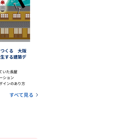
学問検索
をつくる 大阪
野解説
学問の教科書
夢ナビライブ
再生する建築デ
ていた長屋
ーション
ザインのあり方
すべて見る
いて
このサイトについて
・発送状況の確認
テレメール
お支払いサイト
問合せ先
テレメール進学カタログ
訂正のご案内