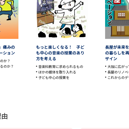
学問発見
大学で学びたい学問発見
」痛みの
もっと楽しくなる！ 子ど
長屋が未来
学問のミニ講義「夢ナビ講義」
学問分
ーション
も中心の音楽の授業のあり
の暮らしを
方を考える
ザイン
なのか？
じるのか？
音楽科教育に求められるもの
大阪に広がっ
ほかの媒体を取り入れる
長屋のリノベ
ユーザーサポート
子ども中心の授業を
これからのデ
Ｑ＆Ａ よくあるご質問
大学進学IDにつ
資料の料金の
お支払いについて
受付内容
理由
個人情報取扱規定
特定商取引表記
お
受験情報リンク