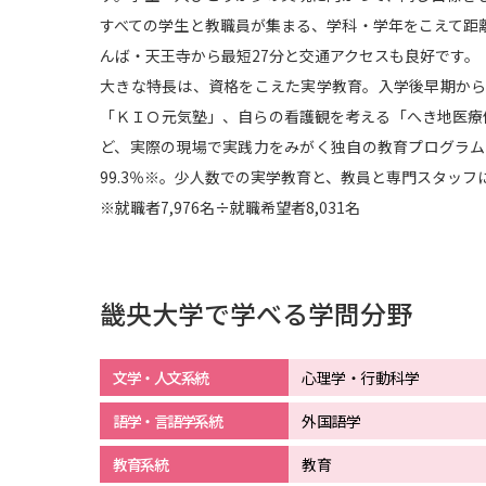
すべての学生と教職員が集まる、学科・学年をこえて距
んば・天王寺から最短27分と交通アクセスも良好です。
大きな特長は、資格をこえた実学教育。入学後早期か
「ＫＩＯ元気塾」、自らの看護観を考える「へき地医療
ど、実際の現場で実践力をみがく独自の教育プログラム
99.3％※。少人数での実学教育と、教員と専門スタッ
※就職者7,976名÷就職希望者8,031名
畿央大学で学べる学問分野
文学・人文系統
心理学・行動科学
語学・言語学系統
外国語学
教育系統
教育