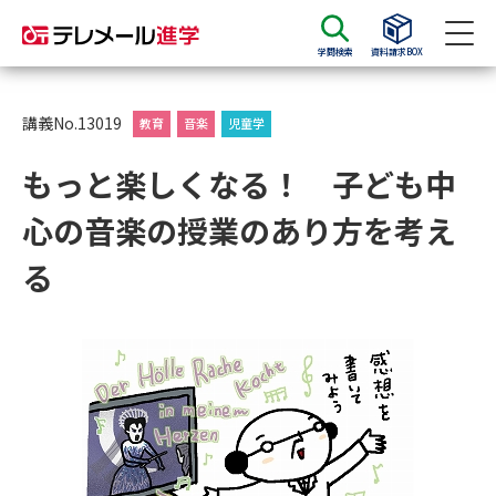
学問検索
資料請求BOX
資料請求
資料検索
講義No.13019
教育
音楽
児童学
もっと楽しくなる！ 子ども中
大学・短大の資料種類から請求
心の音楽の授業のあり方を考え
大学パンフ
学部・学科パンフ
る
総合型選抜・学校推薦型選抜 募
大学入学共通テスト利用選抜の
集要項＆願書
募集要項＆願書
過去問題集
大学・短大以外の資料から請求