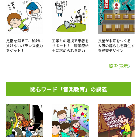
足指を鍛えて、加齢に
工学との連携で患者を
長屋が未来をつくる
負けないバランス能力
サポート！ 理学療法
大阪の暮らしを再生す
をゲット！
士に求められる能力
る建築デザイン
一覧を表示
関心ワード「音楽教育」の講義