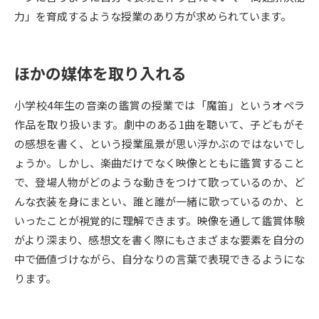
力」を育成するような授業のあり方が求められています。
データサイエンス特集
奨学金・特待生制度特集
ほかの媒体を取り入れる
デジタルパンフレット
進路の３択
新学年スタート号特集ページ
新学年スタート号特集ページ
小学校4年生の音楽の鑑賞の授業では「魔笛」というオペラ
（高3生用）
（高2生用）
作品を取り扱います。劇中のある1曲を聴いて、子どもがそ
の感想を書く、という授業風景が思い浮かぶのではないでし
SELFBRAND特集ページ
ょうか。しかし、楽曲だけでなく映像とともに鑑賞すること
で、登場人物がどのような動きをつけて歌っているのか、ど
オープンキャンパスなどを調べる
んな衣装を身にまとい、誰と誰が一緒に歌っているのか、と
いったことが視覚的に理解できます。映像を通して鑑賞体験
オープンキャンパス検索
実施プログラムから探す
がより深まり、感想文を書く際にもさまざまな要素を自分の
中で価値づけながら、自分なりの言葉で表現できるようにな
来場型・Web型イベント特集
夢ナビライブ
ります。