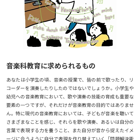
専門学校の資料請求
大学院の資料請求
大学入学共通テスト「受験案
留学・進学関連、塾・予備校
内」の請求
大学入学共通テスト「受験上の
高等学校卒業程度認定試験
配慮案内」の請求
幼稚園教員資格認定試験
小学校教員資格認定試験
音楽科教育に求められるもの
高等学校（情報）教員資格認定
試験
あなたは小学生の頃、音楽の授業で、皆の前で歌ったり、リ
コーダーを演奏したりしたのではないでしょうか。小学生や
大学研究
大学検索
幼児への音楽教育において、歌や演奏の技能の育成も重要な
要素の一つですが、それだけが音楽教育の目的ではありませ
ん。特に現代の音楽教育においては、子どもが音楽を聴いて
大学で学べる内容や特徴を調べる
さまざまなことを感じ、それらを歌や演奏、あるいは自分の
言葉で表現する力を養うこと、また自分が音から捉えたイメ
国際・グローバルに強い大学特
新増設大学・学部・学科特集
ージに合うように自分で表現を作り替えていく「問題解決能
集