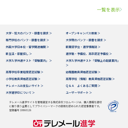
一覧を表示
大学・短大のパンフ・願書を請求 ＞
オープンキャンパス検索 ＞
専門学校のパンフ・願書を請求 ＞
大学院のパンフ・願書を請求 ＞
外国大学日本校・留学関連機関 ＞
新聞奨学会・進学情報誌 ＞
新生活・部屋探し ＞
進学塾・予備校、高卒認定予備校 ＞
大学入学共通テスト「受験案内」 ＞
大学入学共通テスト「受験上の配慮案内」
＞
高等学校卒業程度認定試験 ＞
幼稚園教員資格認定試験 ＞
小学校教員資格認定試験 ＞
高等学校（情報）教員資格認定試験 ＞
テレメールお支払いサイト ＞
Ｑ＆Ａ よくあるご質問 ＞
大学進学IDについて ＞
ユーザーサポート ＞
テレメール進学サイトを管理運営する株式会社フロムページは、個人情報を適切
に取り扱う企業としてプライバシーマークの使用を認められた認定事業者です。
登録番号 10860126