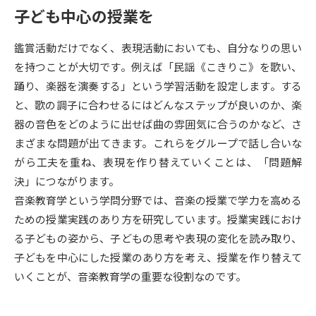
受験準備
資料検索
子ども中心の授業を
鑑賞活動だけでなく、表現活動においても、自分なりの思い
志望校・出願校を調べる
を持つことが大切です。例えば「民謡《こきりこ》を歌い、
踊り、楽器を演奏する」という学習活動を設定します。する
併願校選び
受験スケジュールを立てよう
と、歌の調子に合わせるにはどんなステップが良いのか、楽
器の音色をどのように出せば曲の雰囲気に合うのかなど、さ
先輩が入学を決めた理由
テレメール全国一斉進学調査
まざまな問題が出てきます。これらをグループで話し合いな
がら工夫を重ね、表現を作り替えていくことは、「問題解
新生活お役立ちガイド
決」につながります。
音楽教育学という学問分野では、音楽の授業で学力を高める
ための授業実践のあり方を研究しています。授業実践におけ
学問発見
学問検索
る子どもの姿から、子どもの思考や表現の変化を読み取り、
子どもを中心にした授業のあり方を考え、授業を作り替えて
いくことが、音楽教育学の重要な役割なのです。
大学で学びたい学問発見