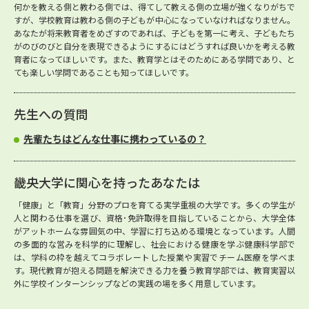
何かを教える側と教わる側では、得てして教える側の立場が強くなりがちで
すが、学校教育は教わる側の子どもが中心になっていなければなりません。
あなたが将来教育者をめざすのであれば、子どもを第一に考え、子どもたち
がのびのびと自分を表現できるようにするにはどうすれば良いかを考える教
育者になってほしいです。また、教育学とはそのためにある学問であり、と
ても楽しい学問であることも知ってほしいです。
先生への質問
先輩たちはどんな仕事に携わっているの？
畿央大学に関心を持ったあなたは
「健康」と「教育」分野のプロを育てる実学重視の大学です。多くの学生が
人と関わる仕事を選び、資格･免許取得を目指していることから、大学全体
がアットホームな雰囲気の中、学習に打ち込める環境となっています。人間
の多面的な営みを科学的に理解し、社会における健康を学ぶ健康科学部で
は、学科の枠を越えてコラボレートした授業や実習でチーム医療を学べま
す。現代教育が抱える問題を解決できる力を養う教育学部では、教育実習以
外に学校インターンシップなどの実践の場を多く用意しています。