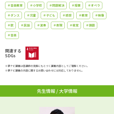
学問のミニ講義「夢ナビ講義」
学問分野解説
＃音楽教育
＃小学校
＃問題解決
＃授業
＃オペラ
＃ダンス
＃児童
＃子ども
＃感想
＃教育
＃映像
学問の教科書
夢ナビライブ
＃歌
＃民謡
＃演奏
＃表現
＃視覚
＃課題
ユーザーサポート
＃音楽
Ｑ＆Ａ よくあるご質問
大学進学IDについて
関連する
SDGs
資料の料金の
受付内容・発送状況の確認
お支払いについて
※夢ナビ講義は各講師の見解にもとづく講義内容としてご理解ください。
テレメール
※夢ナビ講義の内容に関するお問い合わせには対応しておりません。
個人情報取扱規定
お支払いサイト
テレメール進学カタログ
特定商取引表記
訂正のご案内
先生情報 / 大学情報