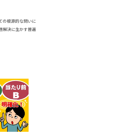
学問検索
ての根源的な問いに
題解決に生かす普遍
野解説
学問の教科書
夢ナビライブ
いて
このサイトについて
・発送状況の確認
テレメール
お支払いサイト
問合せ先
テレメール進学カタログ
訂正のご案内