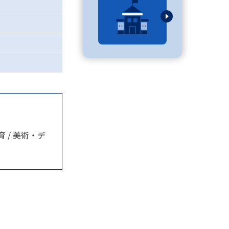
べる
ムから探す
ライブ
資料検索
育 / 美術・デ
う
先輩が入学を決めた理由
役立ちガイド