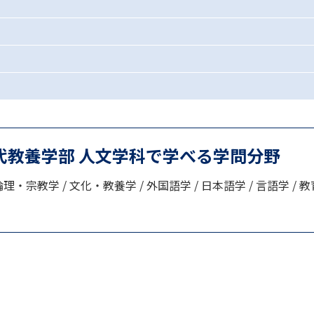
SELFBRAND特集ページ
オープンキャンパスなどを調
オープンキャンパス検索
実施プログラ
来場型・Web型イベント特集
夢ナビ
代教養学部 人文学科で学べる学問分野
受験準備
理・宗教学 / 文化・教養学 / 外国語学 / 日本語学 / 言語学 / 教
志望校・出願校を調べる
併願校選び
受験スケジュールを立てよ
テレメール全国一斉進学調査
新生活お