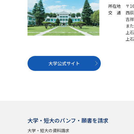
所在地
〒1
交 通
西荻
吉祥
また
上石
上石
大学公式サイト
大学・短大のパンフ・願書を請求
大学・短大の資料請求