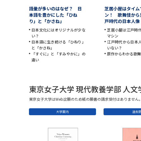
語彙が多いのはなぜ？ 日
芝居小屋はタイム
本語を豊かにした「ひね
ン！ 歌舞伎から
り」と「かさね」
戸時代の日本人像
日本文化にはオリジナルが少な
芝居小屋は江戸時
い？
マシン
日本語に生き続ける「ひねり」
江戸時代から日本
と「かさね」
いない？
「すぐに」と「すみやかに」の
原作からわかる歌
違い
東京女子大学 現代教養学部 人
東京女子大学はWeb出願のため紙の願書の請求受付はありません
大学案内
過去