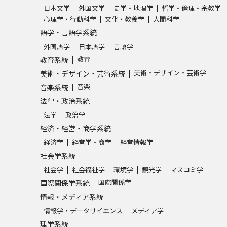
日本文学
外国文学
史学・地理学
哲学・倫理・宗教学
心理学・行動科学
文化・教養学
人間科学
語学・言語学系統
外国語学
日本語学
言語学
教育
教育系統
美術・デザイン・芸術学
美術・デザイン・芸術系統
音楽
音楽系統
法律・政治系統
法学
政治学
経済・経営・商学系統
経済学
経営学・商学
経営情報学
社会学系統
社会学
社会福祉学
環境学
観光学
マスコミ学
国際関係学
国際関係学系統
情報・メディア系統
情報学・データサイエンス
メディア学
理学系統