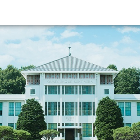
資料請求
大学・短大の資料種類から請
大学パンフ
学部・学科パンフ
総合型選抜・学校推薦型選抜 募集要項＆
大学入学共通テスト利用選抜の募集要項
大学・短大以外の資料から請
専門学校の資料請求
大学院の資料請求