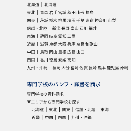
北海道
北海道
東北
青森
岩手
宮城
秋田
山形
福島
関東
茨城
栃木
群馬
埼玉
千葉
東京
神奈川
山梨
信越・北陸
新潟
長野
富山
石川
福井
東海
静岡
岐阜
愛知
三重
近畿
滋賀
京都
大阪
兵庫
奈良
和歌山
中国
鳥取
岡山
島根
広島
山口
四国
香川
徳島
愛媛
高知
九州・沖縄
福岡
大分
宮崎
佐賀
長崎
熊本
鹿児島
沖縄
専門学校のパンフ・願書を請求
専門学校の資料請求
▼エリアから専門学校を探す
北海道
東北
関東
信越・北陸
東海
近畿
中国
四国
九州・沖縄