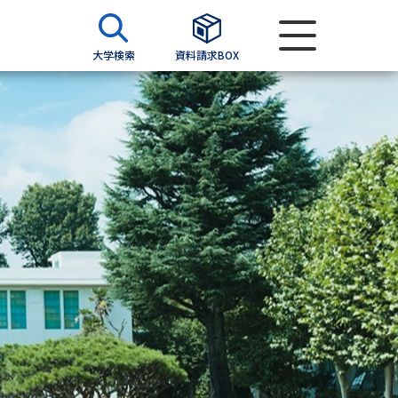
大学検索
資料請求BOX
資料検索
求
願書
＆願書
過去問題集
求
留学・進学関連、塾・予備校