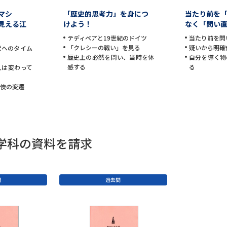
マシ
「歴史的思考力」を身につ
当たり前を
見える江
けよう！
なく「問い
テディベアと19世紀のドイツ
当たり前を問
「クレシーの戦い」を見る
疑いから明確
代へのタイム
歴史上の必然を問い、当時を体
自分を導く物
感する
る
人は変わって
舞伎の変遷
文学科の資料を請求
。
問
過去問