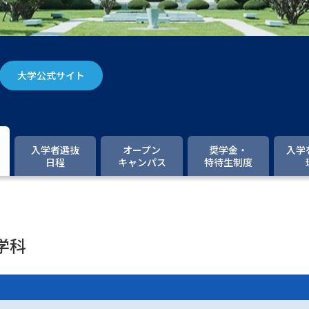
大学入学共通テスト「受験案内」の請求
大学入学共通テスト「受験上の配慮案内
幼稚園教員資格認定試験
小学校教員資
大学公式サイト
高等学校（情報）教員資格認定試験
大学研究
入学者選抜
オープン
奨学金・
入学
日程
キャンパス
特待生制度
大学で学べる内容や特徴を調
新増設大学・学部・学科特集
国際・グ
学科
データサイエンス特集
奨学金・特待生
進路の３択
新学年スタート号特集ペー
新学年スタート号特集ページ（高2生用