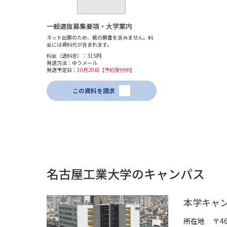
一般選抜募集要項・大学案内
ネット出願のため、紙の願書を含みません。料
金には資料代が含まれます。
料金（送料含）：315円
発送方法：ゆうメール
発送予定日：
10月20日【予約受付中】
この資料を請求
名古屋工業大学のキャンパス
本学キャ
所在地
〒4