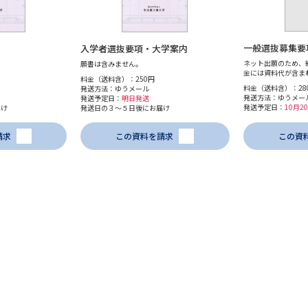
一般選抜募集要
入学者選抜要項・大学案内
ネット出願のため、
願書は含みません。
金には資料代が含ま
料金（送料含）：250円
料金（送料含）：28
発送方法：ゆうメール
発送方法：ゆうメー
発送予定日：
明日発送
発送予定日：
10月
届け
発送日の３～５日後にお届け
請求
この資料を請求
この資