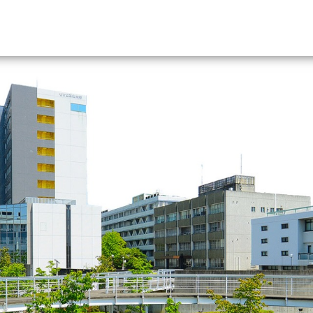
資料請求
大学・短大の資料種類から請
大学パンフ
学部・学科パンフ
総合型選抜・学校推薦型選抜 募集要項＆
大学入学共通テスト利用選抜の募集要項
大学・短大以外の資料から請
専門学校の資料請求
大学院の資料請求