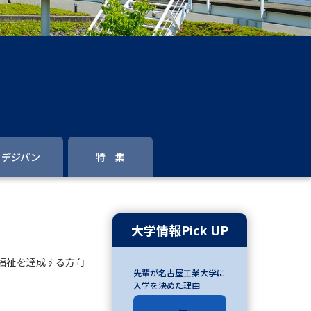
」の請求
高等学校卒業程度認定試験
格認定試験
大学検索
デジパン
特 集
べる
ローバルに強い大学特集
大学情報Pick UP
制度特集
デジタルパンフレット
福祉を達成する方向
先輩が名古屋工業大学に
ジ（高3生用）
入学を決めた理由
）