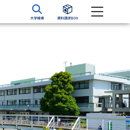
大学検索
資料請求BOX
資料検索
求
願書
＆願書
過去問題集
求
留学・進学関連、塾・予備校