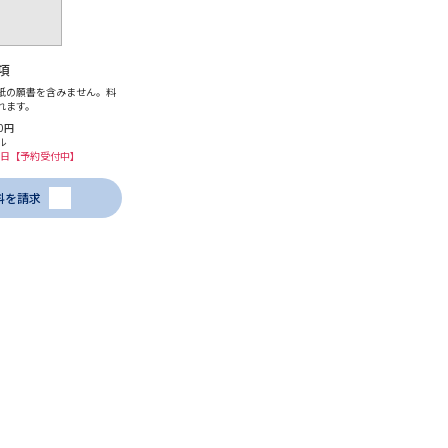
項
紙の願書を含みません。料
れます。
0円
ル
20日【予約受付中】
料を請求