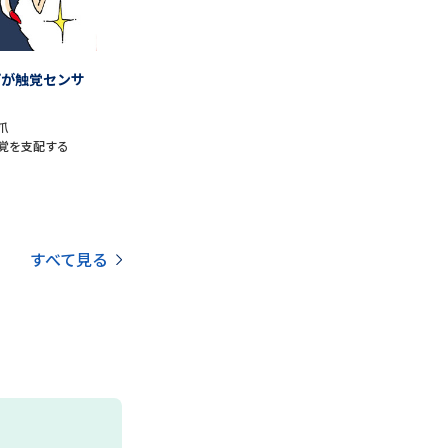
学問検索
プが触覚センサ
爪
覚を支配する
野解説
学問の教科書
夢ナビライブ
すべて見る
いて
このサイトについて
・発送状況の確認
テレメール
お支払いサイト
問合せ先
テレメール進学カタログ
訂正のご案内