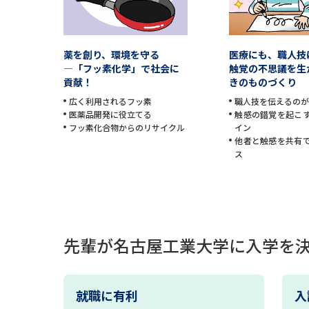
薬を創り、環境を守る
医療にも、職人
―「フッ素化学」で社会に
触覚の不思議を生
貢献！
きのものづくり
広く利用されるフッ素
職人技を伝えるの
医薬品開発に役立てる
触感の錯覚を起こ
フッ素化合物からのリサイクル
イン
他者と触感を共有
ス
先輩が名古屋工業大学に入学を
就職に有利
入