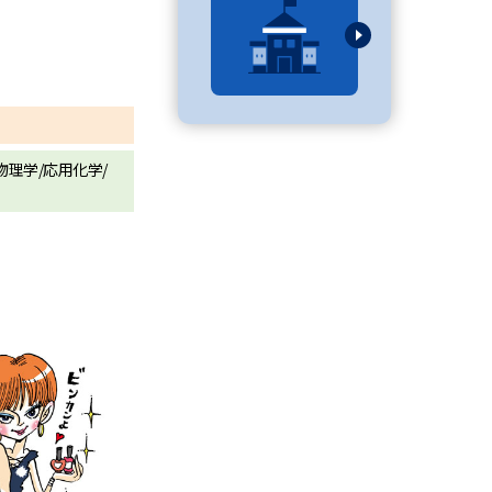
べる
ムから探す
物理学/応用化学/
ライブ
資料検索
う
先輩が入学を決めた理由
役立ちガイド