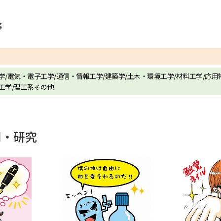
SELFBRAND特集ページ
野
オープンキャンパスなどを調
オープンキャンパス検索
実施プログラ
/電気・電子工学/通信・情報工学/建築学/土木・環境工学/材料工学/応用
来場型・Web型イベント特集
夢ナビ
工学/理工系その他
受験準備
問・研究
志望校・出願校を調べる
併願校選び
受験スケジュールを立てよ
テレメール全国一斉進学調査
新生活お