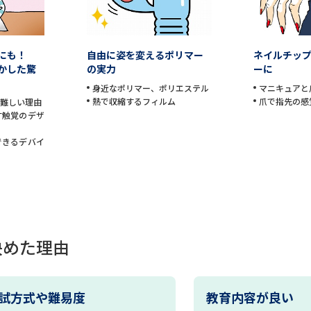
学問発見
技にも！
自由に姿を変えるポリマー
ネイルチッ
かした驚
の実力
ーに
大学で学びたい学問発見
身近なポリマー、ポリエステル
マニキュアと
熱で収縮するフィルム
爪で指先の感
が難しい理由
す触覚のデザ
学問のミニ講義「夢ナビ講義」
学問分
できるデバイ
ユーザーサポート
Ｑ＆Ａ よくあるご質問
大学進学IDにつ
決めた理由
資料の料金の
お支払いについて
受付内容
個人情報取扱規定
特定商取引表記
お
試方式や難易度
教育内容が良い
受験情報リンク