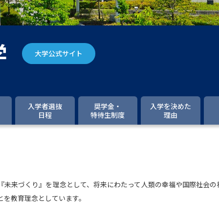
大学入学共通テスト「受験案内」の請求
大学入学共通テスト「受験上の配慮案内
幼稚園教員資格認定試験
小学校教員資
学
大学公式サイト
高等学校（情報）教員資格認定試験
大学研究
入学者選抜
奨学金・
入学を決めた
日程
特待生制度
理由
大学で学べる内容や特徴を調
新増設大学・学部・学科特集
国際・グ
データサイエンス特集
奨学金・特待生
『未来づくり』を理念として、将来にわたって人類の幸福や国際社会の
進路の３択
新学年スタート号特集ペー
とを教育理念としています。
新学年スタート号特集ページ（高2生用