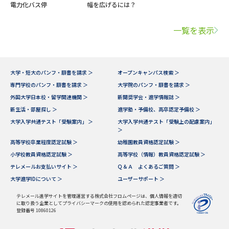
電力化バス停
幅を広げるには？
一覧を表示
大学・短大のパンフ・願書を請求 ＞
オープンキャンパス検索 ＞
専門学校のパンフ・願書を請求 ＞
大学院のパンフ・願書を請求 ＞
外国大学日本校・留学関連機関 ＞
新聞奨学会・進学情報誌 ＞
新生活・部屋探し ＞
進学塾・予備校、高卒認定予備校 ＞
大学入学共通テスト「受験案内」 ＞
大学入学共通テスト「受験上の配慮案内」
＞
高等学校卒業程度認定試験 ＞
幼稚園教員資格認定試験 ＞
小学校教員資格認定試験 ＞
高等学校（情報）教員資格認定試験 ＞
テレメールお支払いサイト ＞
Ｑ＆Ａ よくあるご質問 ＞
大学進学IDについて ＞
ユーザーサポート ＞
テレメール進学サイトを管理運営する株式会社フロムページは、個人情報を適切
に取り扱う企業としてプライバシーマークの使用を認められた認定事業者です。
登録番号 10860126