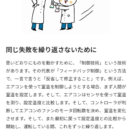
専門学校の資料請求
大学院の資料請求
大学入学共通テスト「受験案
留学・進学関連、塾・予備校
内」の請求
大学入学共通テスト「受験上の
高等学校卒業程度認定試験
配慮案内」の請求
同じ失敗を繰り返さないために
幼稚園教員資格認定試験
小学校教員資格認定試験
思いどおりにものを動かすために、「制御技術」という技術
高等学校（情報）教員資格認定
試験
があります。その代表が「フィードバック制御」という方法
で、一言で言うと「反省して修正すること」です。例えば、
エアコンを使って室温を制御しようとする場合、まず人間が
大学研究
大学検索
室温を設定します。そして、エアコンはセンサを使って室温
を測り、設定温度と比較します。そして、コントローラが判
断してエアコンのファンのモータ回転数を決め、室温を変化
大学で学べる内容や特徴を調べる
させます。そして、また最初に戻って設定温度との比較から
国際・グローバルに強い大学特
開始し、運転している間、これをずっと繰り返します。
新増設大学・学部・学科特集
集