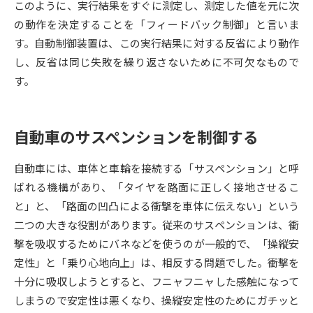
このように、実行結果をすぐに測定し、測定した値を元に次
の動作を決定することを「フィードバック制御」と言いま
データサイエンス特集
奨学金・特待生制度特集
す。自動制御装置は、この実行結果に対する反省により動作
し、反省は同じ失敗を繰り返さないために不可欠なもので
デジタルパンフレット
進路の３択
す。
新学年スタート号特集ページ
新学年スタート号特集ページ
（高3生用）
（高2生用）
自動車のサスペンションを制御する
SELFBRAND特集ページ
自動車には、車体と車輪を接続する「サスペンション」と呼
オープンキャンパスなどを調べる
ばれる機構があり、「タイヤを路面に正しく接地させるこ
と」と、「路面の凹凸による衝撃を車体に伝えない」という
オープンキャンパス検索
実施プログラムから探す
二つの大きな役割があります。従来のサスペンションは、衝
撃を吸収するためにバネなどを使うのが一般的で、「操縦安
来場型・Web型イベント特集
夢ナビライブ
定性」と「乗り心地向上」は、相反する問題でした。衝撃を
十分に吸収しようとすると、フニャフニャした感触になって
しまうので安定性は悪くなり、操縦安定性のためにガチッと