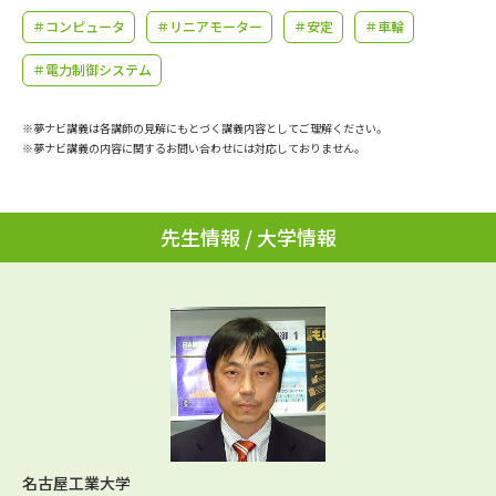
学問のミニ講義「夢ナビ講義」
学問分野解説
＃コンピュータ
＃リニアモーター
＃安定
＃車輪
学問の教科書
夢ナビライブ
＃電力制御システム
ユーザーサポート
※夢ナビ講義は各講師の見解にもとづく講義内容としてご理解ください。
※夢ナビ講義の内容に関するお問い合わせには対応しておりません。
Ｑ＆Ａ よくあるご質問
大学進学IDについて
先生情報 / 大学情報
資料の料金の
受付内容・発送状況の確認
お支払いについて
テレメール
個人情報取扱規定
お支払いサイト
テレメール進学カタログ
特定商取引表記
訂正のご案内
名古屋工業大学