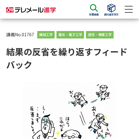
学問検索
資料請求BOX
資料請求
資料検索
講義No.01767
機械工学
電気・電子工学
通信・情報工学
結果の反省を繰り返すフィード
大学・短大の資料種類から請求
バック
大学パンフ
学部・学科パンフ
総合型選抜・学校推薦型選抜 募
大学入学共通テスト利用選抜の
集要項＆願書
募集要項＆願書
過去問題集
大学・短大以外の資料から請求