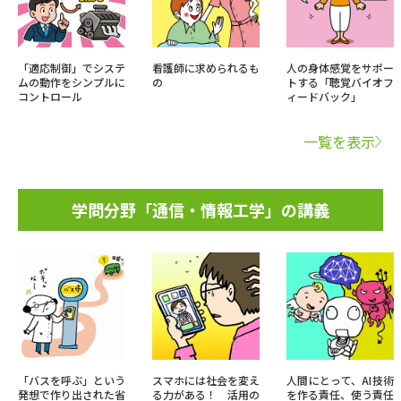
「適応制御」でシステ
看護師に求められるも
人の身体感覚をサポー
ムの動作をシンプルに
の
トする「聴覚バイオフ
コントロール
ィードバック」
一覧を表示
学問分野「通信・情報工学」の講義
「バスを呼ぶ」という
スマホには社会を変え
人間にとって、AI技術
発想で作り出された省
る力がある！ 活用の
を作る責任、使う責任