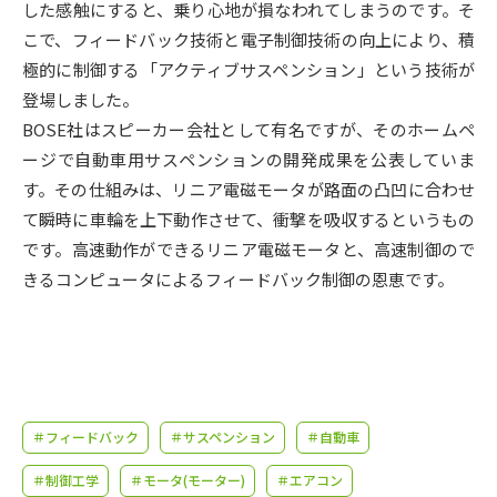
受験準備
資料検索
した感触にすると、乗り心地が損なわれてしまうのです。そ
こで、フィードバック技術と電子制御技術の向上により、積
極的に制御する「アクティブサスペンション」という技術が
志望校・出願校を調べる
登場しました。
BOSE社はスピーカー会社として有名ですが、そのホームペ
併願校選び
受験スケジュールを立てよう
ージで自動車用サスペンションの開発成果を公表していま
す。その仕組みは、リニア電磁モータが路面の凸凹に合わせ
先輩が入学を決めた理由
テレメール全国一斉進学調査
て瞬時に車輪を上下動作させて、衝撃を吸収するというもの
です。高速動作ができるリニア電磁モータと、高速制御ので
新生活お役立ちガイド
きるコンピュータによるフィードバック制御の恩恵です。
学問発見
学問検索
＃フィードバック
＃サスペンション
＃自動車
大学で学びたい学問発見
＃制御工学
＃モータ(モーター)
＃エアコン