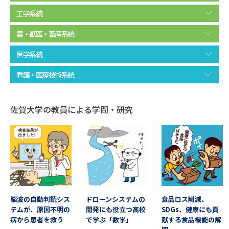
工学系統
データサイエンス特集
奨学金・特待生制度特集
農・獣医・畜産系統
デジタルパンフレット
進路の３択
医学系統
新学年スタート号特集ページ
新学年スタート号特集ページ
看護・医療技術系統
（高3生用）
（高2生用）
SELFBRAND特集ページ
佐賀大学の教員による学問・研究
オープンキャンパスなどを調べる
オープンキャンパス検索
実施プログラムから探す
来場型・Web型イベント特集
夢ナビライブ
脳波の自動判読シス
ドローンシステムの
食品ロス削減、
テムが、原因不明の
開発にも役立つ高校
SDGs、健康にも貢
病から患者を救う
で学ぶ「数学」
献する食品機能の解