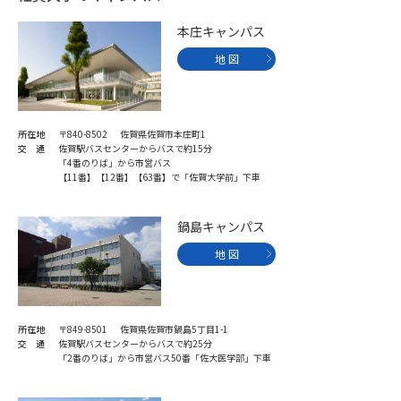
本庄キャンパス
地 図
所在地
〒840-8502 佐賀県佐賀市本庄町1
交 通
佐賀駅バスセンターからバスで約15分
「4番のりば」から市営バス
【11番】【12番】【63番】で「佐賀大学前」下車
鍋島キャンパス
地 図
所在地
〒849-8501 佐賀県佐賀市鍋島5丁目1-1
交 通
佐賀駅バスセンターからバスで約25分
「2番のりば」から市営バス50番「佐大医学部」下車