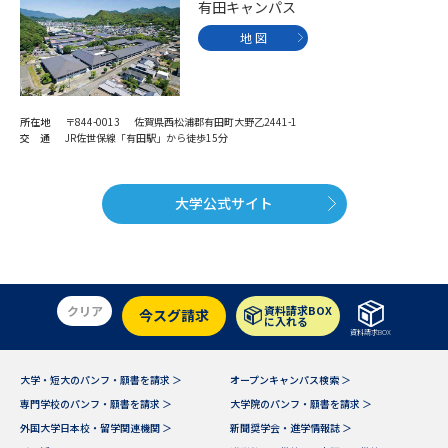
有田キャンパス
地 図
所在地
〒844-0013 佐賀県西松浦郡有田町大野乙2441-1
交 通
JR佐世保線「有田駅」から徒歩15分
大学公式サイト
クリア
資料請求BOX
今スグ請求
に入れる
資料請求BOX
大学・短大のパンフ・願書を請求 ＞
オープンキャンパス検索 ＞
専門学校のパンフ・願書を請求 ＞
大学院のパンフ・願書を請求 ＞
外国大学日本校・留学関連機関 ＞
新聞奨学会・進学情報誌 ＞