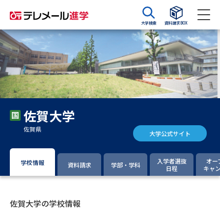
大学検索
資料請求BOX
資料請求
資料検索
大学・短大の資料種類から請求
佐賀大学
大学パンフ
学部・学科パンフ
佐賀県
大学公式サイト
総合型選抜・学校推薦型選抜 募
大学入学共通テスト利用選抜の
集要項＆願書
募集要項＆願書
入学者選抜
オー
学校情報
資料請求
学部・学科
日程
キャ
過去問題集
大学・短大以外の資料から請求
佐賀大学の学校情報