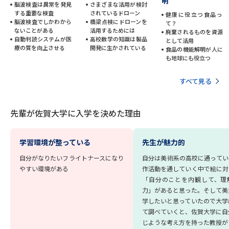
受験準備
資料検索
明
脳波検査は異常を発見
さまざまな活用が検討
する重要な検査
されているドローン
健康に役立つ食品っ
脳波検査でしかわから
橋梁点検にドローンを
て？
ないことがある
活用するためには
廃棄されるものを資源
志望校・出願校を調べる
自動判読システムが医
高校数学の知識は製品
として活用
療の質を向上させる
開発に生かされている
食品の機能解明が人に
も地球にも役立つ
併願校選び
受験スケジュールを立てよう
すべて見る
先輩が入学を決めた理由
テレメール全国一斉進学調査
先輩が佐賀大学に入学を決めた理由
新生活お役立ちガイド
学習環境が整っている
先生が魅力的
自分がなりたいフライトナースになり
自分は美術系の高校に通ってい
学問発見
学問検索
やすい環境がある
作活動を通していく中で絵に対
「自分のことを内観して、理
力」があると思った。そして美
学したいと思っていたので大学
大学で学びたい学問発見
て調べていくと、佐賀大学に自
じような考え方を持った教授が