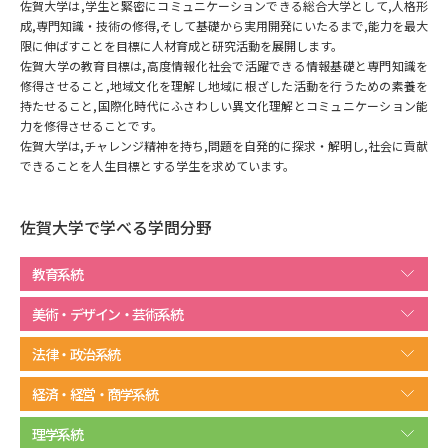
専門学校の資料請求
大学院の資料請求
佐賀大学は,学生と緊密にコミュニケーションできる総合大学として,人格形
成,専門知識・技術の修得,そして基礎から実用開発にいたるまで,能力を最大
限に伸ばすことを目標に人材育成と研究活動を展開します。
大学入学共通テスト「受験案
留学・進学関連、塾・予備校
内」の請求
佐賀大学の教育目標は,高度情報化社会で活躍できる情報基礎と専門知識を
修得させること,地域文化を理解し地域に根ざした活動を行うための素養を
大学入学共通テスト「受験上の
持たせること,国際化時代にふさわしい異文化理解とコミュニケーション能
高等学校卒業程度認定試験
配慮案内」の請求
力を修得させることです。
佐賀大学は,チャレンジ精神を持ち,問題を自発的に探求・解明し,社会に貢献
幼稚園教員資格認定試験
できることを人生目標とする学生を求めています。
小学校教員資格認定試験
高等学校（情報）教員資格認定
佐賀大学で学べる学問分野
試験
教育系統
大学研究
大学検索
美術・デザイン・芸術系統
法律・政治系統
大学で学べる内容や特徴を調べる
経済・経営・商学系統
国際・グローバルに強い大学特
理学系統
新増設大学・学部・学科特集
集