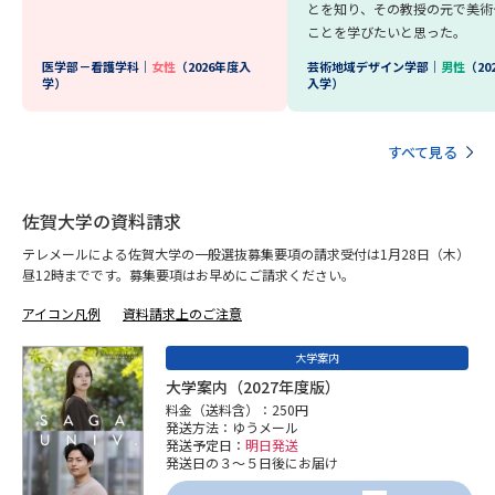
学問のミニ講義「夢ナビ講義」
学問分野解説
とを知り、その教授の元で美術
ことを学びたいと思った。
学問の教科書
医学部－看護学科｜
女性
（2026年度入
夢ナビライブ
芸術地域デザイン学部｜
男性
（20
学）
入学）
ユーザーサポート
すべて見る
Ｑ＆Ａ よくあるご質問
大学進学IDについて
佐賀大学の資料請求
資料の料金の
受付内容・発送状況の確認
テレメールによる佐賀大学の一般選抜募集要項の請求受付は1月28日（木）
お支払いについて
昼12時までです。募集要項はお早めにご請求ください。
テレメール
個人情報取扱規定
アイコン凡例
資料請求上のご注意
お支払いサイト
大学案内
テレメール進学カタログ
特定商取引表記
訂正のご案内
大学案内（2027年度版）
料金（送料含）：250円
発送方法：ゆうメール
発送予定日：
明日発送
発送日の３～５日後にお届け