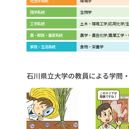
社会学系統
環境学
理学系統
生物学
工学系統
土木・環境工学/応用化学/
農・獣医・畜産系統
農学・農芸化学/農業工学・
家政・生活系統
食物・栄養学
石川県立大学の教員による学問