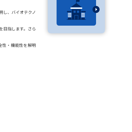
明し、バイオテクノ
べる
を目指します。さら
ムから探す
全性・機能性を解明
ライブ
資料検索
う
先輩が入学を決めた理由
役立ちガイド