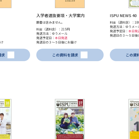
入学者選抜要項・大学案内
ISPU NEWS 
願書は含みません。
料金（送料含）：18
発送方法：ゆうメー
料金（送料含）：215円
発送予定日：
本日発
発送方法：ゆうメール
発送日の３～５日後
発送予定日：
本日発送
届け
発送日の３～５日後にお届け
請求
この資料を請求
この資