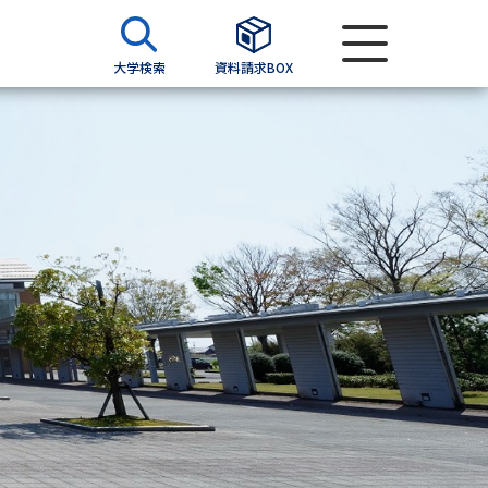
大学検索
資料請求BOX
資料検索
求
願書
＆願書
過去問題集
求
留学・進学関連、塾・予備校