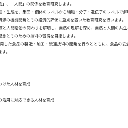
物」、「人間」の関係を教育研究します。
SELFBRAND特集ページ
理・生態を、集団・個体のレベルから細胞・分子・遺伝子のレベルで解
資源の機能開発とその経済的評価に重点を置いた教育研究を行います。
オープンキャンパスなどを調
源と人間活動の関わりを解明し、自然の理解を深め、自然と人間の共生
オープンキャンパス検索
実施プログラ
理念とそのための技術の習得を目指します。
活用した食品の製造・加工・流通技術の開発を行うとともに、食品の安
来場型・Web型イベント特集
夢ナビ
ます。
受験準備
つけた人材を育成
志望校・出願校を調べる
活用に対応できる人材を育成
併願校選び
受験スケジュールを立てよ
テレメール全国一斉進学調査
新生活お