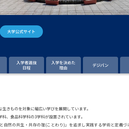
大学入学共通テスト「受験案内」の請求
大学入学共通テスト「受験上の配慮案内
幼稚園教員資格認定試験
小学校教員資
大学公式サイト
高等学校（情報）教員資格認定試験
大学研究
入学者選抜
入学を決めた
デジパン
日程
理由
大学で学べる内容や特徴を調
新増設大学・学部・学科特集
国際・グ
データサイエンス特集
奨学金・特待生
な生きものを対象に幅広い学びを展開しています。
進路の３択
新学年スタート号特集ペー
学科、食品科学科の3学科が設置されています。
新学年スタート号特集ページ（高2生用
と自然の共生・共存の理(ことわり)」を追求し実践する学術と定義づ