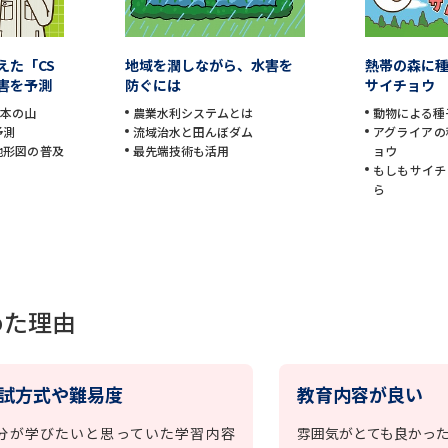
えた「CS
地域を潤しながら、水害を
熱帯の森に
害を予測
防ぐには
サイチョウ
日本の山
農業水利システムとは
動物による種
予測
流域治水と田んぼダム
アグライアの
地形図の普及
最先端技術も活用
ョウ
もしもサイチ
ら
めた理由
試方式や難易度
教育内容が良い
分が学びたいと思っていた学習内容
雰囲気がとても良かっ