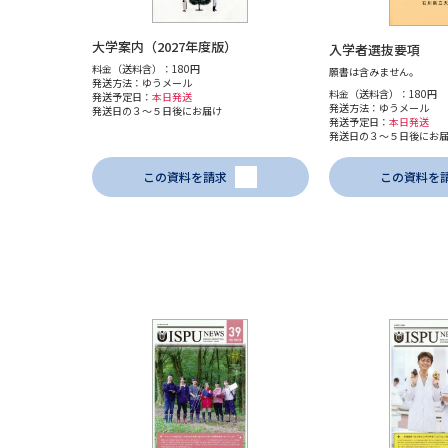
大学案内（2027年度版）
入学者選抜要項
料金（送料含）：180円
願書は含みません。
発送方法：ゆうメール
料金（送料含）：180円
発送予定日：
本日発送
発送方法：ゆうメール
発送日の３～５日後にお届け
発送予定日：
本日発送
発送日の３～５日後にお
この資料を請求
この資料を