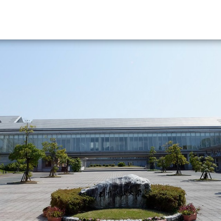
資料請求
大学・短大の資料種類から請
大学パンフ
学部・学科パンフ
総合型選抜・学校推薦型選抜 募集要項＆
大学入学共通テスト利用選抜の募集要項
大学・短大以外の資料から請
専門学校の資料請求
大学院の資料請求