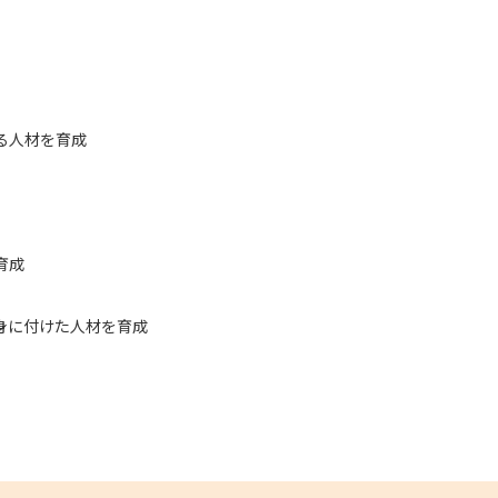
学問発見
る人材を育成
大学で学びたい学問発見
学問のミニ講義「夢ナビ講義」
学問分
育成
ユーザーサポート
に付けた人材を育成
Ｑ＆Ａ よくあるご質問
大学進学IDにつ
資料の料金の
お支払いについて
受付内容
個人情報取扱規定
特定商取引表記
お
受験情報リンク