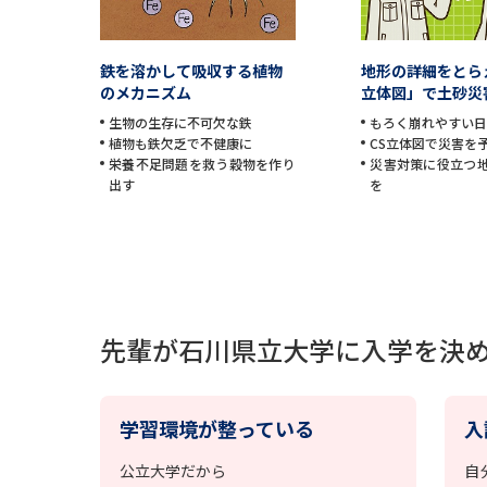
鉄を溶かして吸収する植物
地形の詳細をとら
のメカニズム
立体図」で土砂災
生物の生存に不可欠な鉄
もろく崩れやすい
植物も鉄欠乏で不健康に
CS立体図で災害を
栄養不足問題を救う穀物を作り
災害対策に役立つ
出す
を
先輩が石川県立大学に入学を決
学習環境が整っている
入
公立大学だから
自