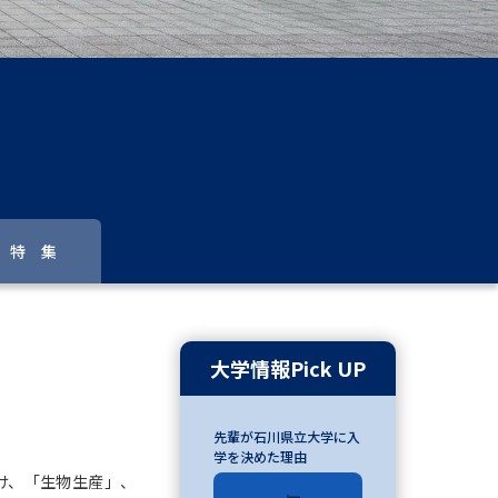
」の請求
高等学校卒業程度認定試験
格認定試験
大学検索
特 集
べる
ローバルに強い大学特集
大学情報Pick UP
制度特集
デジタルパンフレット
先輩が石川県立大学に入
ジ（高3生用）
学を決めた理由
）
け、「生物生産」、