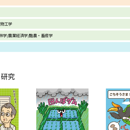
生物工学
林学/農業経済学/酪農・畜産学
・研究