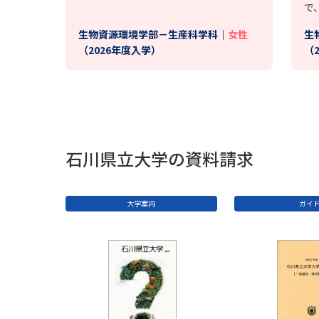
で
生物資源環境学部－生産科学科｜
女性
生
（2026年度入学）
（
石川県立大学の資料請求
大学案内
ガイ