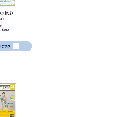
40（広報誌）
0円
ル
送
にお届け
料を請求