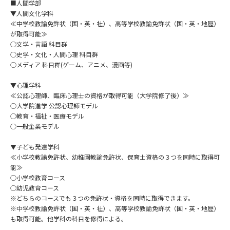
専門学校の資料請求
大学院の資料請求
■人間学部
▼人間文化学科
≪中学校教諭免許状（国・英・社）、高等学校教諭免許状（国・英・地歴）
大学入学共通テスト「受験案
留学・進学関連、塾・予備校
内」の請求
が取得可能≫
○文学・言語 科目群
大学入学共通テスト「受験上の
○史学・文化・人間心理 科目群
高等学校卒業程度認定試験
配慮案内」の請求
○メディア 科目群(ゲーム、アニメ、漫画等)
幼稚園教員資格認定試験
▼心理学科
小学校教員資格認定試験
≪公認心理師、臨床心理士の資格が取得可能（大学院修了後）≫
○大学院進学 公認心理師モデル
高等学校（情報）教員資格認定
○教育・福祉・医療モデル
試験
○一般企業モデル
▼子ども発達学科
大学研究
大学検索
≪小学校教諭免許状、幼稚園教諭免許状、保育士資格の３つを同時に取得可
能≫
○小学校教育コース
○幼児教育コース
大学で学べる内容や特徴を調べる
※どちらのコースでも３つの免許状・資格を同時に取得できます。
※中学校教諭免許状（国・英・社）、高等学校教諭免許状（国・英・地歴）
国際・グローバルに強い大学特
も取得可能。他学科の科目を修得による。
新増設大学・学部・学科特集
集