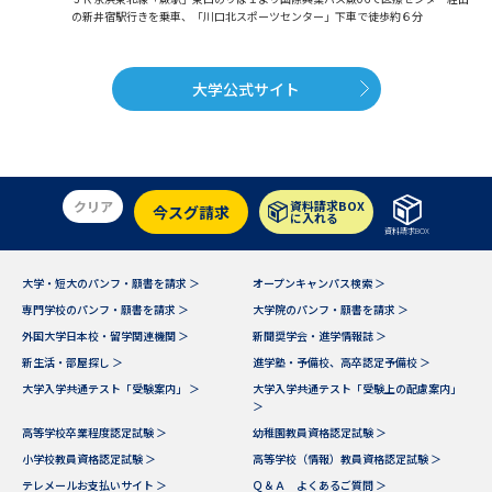
の新井宿駅行きを乗車、「川口北スポーツセンター」下車で徒歩約６分
大学公式サイト
クリア
資料請求BOX
今スグ請求
に入れる
資料請求BOX
大学・短大のパンフ・願書を請求 ＞
オープンキャンパス検索 ＞
専門学校のパンフ・願書を請求 ＞
大学院のパンフ・願書を請求 ＞
外国大学日本校・留学関連機関 ＞
新聞奨学会・進学情報誌 ＞
新生活・部屋探し ＞
進学塾・予備校、高卒認定予備校 ＞
大学入学共通テスト「受験案内」 ＞
大学入学共通テスト「受験上の配慮案内」
＞
高等学校卒業程度認定試験 ＞
幼稚園教員資格認定試験 ＞
小学校教員資格認定試験 ＞
高等学校（情報）教員資格認定試験 ＞
テレメールお支払いサイト ＞
Ｑ＆Ａ よくあるご質問 ＞