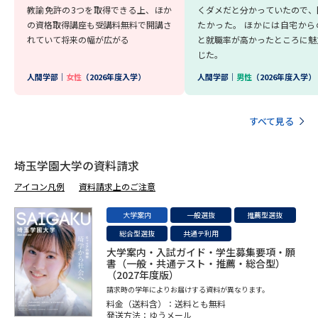
教諭免許の3つを取得できる上、ほか
くダメだと分かっていたので、
の資格取得講座も受講料無料で開講さ
たかった。 ほかには自宅から
れていて将来の幅が広がる
と就職率が高かったところに魅
じた。
人間学部｜
女性
（2026年度入学）
人間学部｜
男性
（2026年度入学）
すべて見る
埼玉学園大学の資料請求
アイコン凡例
資料請求上のご注意
大学案内
一般選抜
推薦型選抜
総合型選抜
共通テ利用
大学案内・入試ガイド・学生募集要項・願
書（一般・共通テスト・推薦・総合型）
（2027年度版）
請求時の学年によりお届けする資料が異なります。
料金（送料含）：送料とも無料
発送方法：ゆうメール