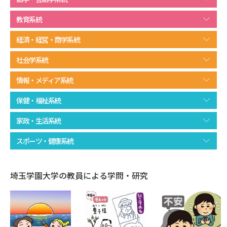
受験準備
資料検索
教育系統
志望校・出願校を調べる
経済・経営・商学系統
社会学系統
併願校選び
受験スケジュールを立てよう
情報・メディア系統
先輩が入学を決めた理由
テレメール全国一斉進学調査
保健・福祉系統
家政・生活系統
新生活お役立ちガイド
スポーツ・健康系統
学問発見
学問検索
埼玉学園大学の教員による学問・研究
大学で学びたい学問発見