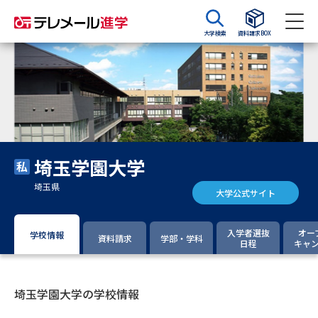
大学検索
資料請求BOX
資料請求
資料検索
大学・短大の資料種類から請求
埼玉学園大学
大学パンフ
学部・学科パンフ
埼玉県
大学公式サイト
総合型選抜・学校推薦型選抜 募
大学入学共通テスト利用選抜の
集要項＆願書
募集要項＆願書
入学者選抜
オー
学校情報
資料請求
学部・学科
日程
キャ
過去問題集
大学・短大以外の資料から請求
埼玉学園大学の学校情報