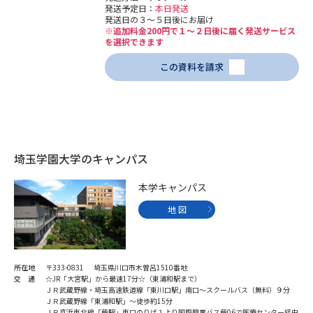
発送予定日：
本日発送
発送日の３～５日後にお届け
※追加料金200円で１～２日後に届く発送サービス
を選択できます
この資料を請求
埼玉学園大学のキャンパス
本学キャンパス
地 図
所在地
〒333-0831 埼玉県川口市木曽呂1510番地
交 通
☆JR「大宮駅」から最速17分☆（東浦和駅まで）
ＪＲ武蔵野線・埼玉高速鉄道線「東川口駅」南口～スクールバス（無料）９分
ＪＲ武蔵野線「東浦和駅」～徒歩約15分
ＪＲ京浜東北線「蕨駅」東口のりば１より国際興業バス蕨06で医療センター経由