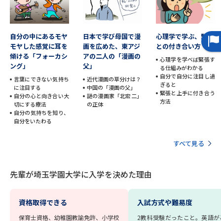
学問のミニ講義「夢ナビ講義」
学問分野解説
学問の教科書
夢ナビライブ
自分の中にあるモヤ
日本で学び母国で漫
心理学で学ぶ、緊張
モヤした感覚に耳を
画を広めた、東アジ
との付き合い方
傾ける「フォーカシ
ユーザーサポート
アの二人の「漫画の
心理学を学べば緊張す
ング」
父」
る仕組みがわかる
自分で自分に注目し過
言葉にできない気持ち
近代漫画の草分けは？
Ｑ＆Ａ よくあるご質問
大学進学IDについて
ぎると
に注目する
中国の「漫画の父」
緊張と上手に付き合う
自分の心と向き合い大
謎の漫画家「北宏二」
方法
切にする療法
の正体
資料の料金の
受付内容・発送状況の確認
自分の気持ちを知り、
お支払いについて
自分をいたわる
テレメール
個人情報取扱規定
お支払いサイト
すべて見る
テレメール進学カタログ
特定商取引表記
訂正のご案内
先輩が埼玉学園大学に入学を決めた理由
資格取得できる
入試方式や難易度
保育士資格、幼稚園教諭免許、小学校
2教科受験だったこと。英語が