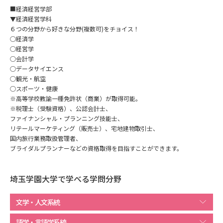
■経済経営学部
▼経済経営学科
データサイエンス特集
奨学金・特待生制度特集
６つの分野から好きな分野(複数可)をチョイス！
○経済学
デジタルパンフレット
進路の３択
○経営学
○会計学
○データサイエンス
新学年スタート号特集ページ
新学年スタート号特集ページ
○観光・航空
（高3生用）
（高2生用）
○スポーツ・健康
※高等学校教諭一種免許状（商業）が取得可能。
SELFBRAND特集ページ
※税理士（受験資格）、公認会計士、
ファイナンシャル・プランニング技能士、
オープンキャンパスなどを調べる
リテールマーケティング（販売士）、宅地建物取引士、
国内旅行業務取扱管理者、
ブライダルプランナーなどの資格取得を目指すことができます。
オープンキャンパス検索
実施プログラムから探す
埼玉学園大学で学べる学問分野
来場型・Web型イベント特集
夢ナビライブ
文学・人文系統
語学・言語学系統