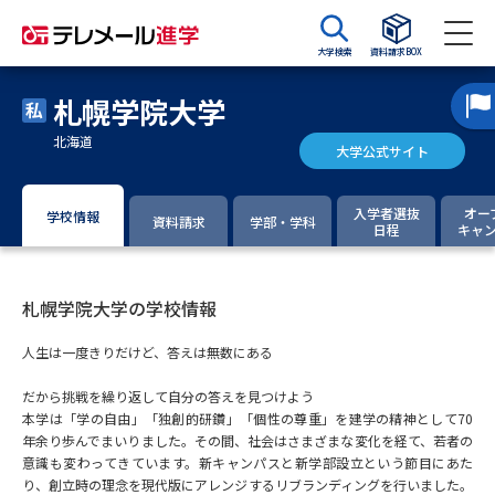
大学検索
資料請求BOX
札幌学院大学
資料請求
資料検索
北海道
大学公式サイト
大学・短大の資料種類から請求
入学者選抜
オー
学校情報
資料請求
学部・学科
日程
キャ
大学パンフ
学部・学科パンフ
札幌学院大学の学校情報
総合型選抜・学校推薦型選抜 募
大学入学共通テスト利用選抜の
集要項＆願書
募集要項＆願書
人生は一度きりだけど、答えは無数にある
過去問題集
だから挑戦を繰り返して自分の答えを見つけよう
本学は「学の自由」「独創的研鑽」「個性の尊重」を建学の精神として70
大学・短大以外の資料から請求
年余り歩んでまいりました。その間、社会はさまざまな変化を経て、若者の
意識も変わってきています。新キャンパスと新学部設立という節目にあた
り、創立時の理念を現代版にアレンジするリブランディングを行いました。