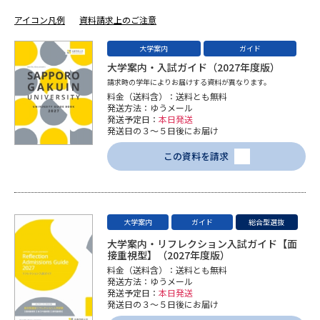
学問のミニ講義「夢ナビ講義」
学問分野解説
アイコン凡例
資料請求上のご注意
学問の教科書
夢ナビライブ
大学案内
ガイド
大学案内・入試ガイド（2027年度版）
ユーザーサポート
請求時の学年によりお届けする資料が異なります。
料金（送料含）：送料とも無料
発送方法：ゆうメール
発送予定日：
本日発送
Ｑ＆Ａ よくあるご質問
大学進学IDについて
発送日の３～５日後にお届け
資料の料金の
この資料を請求
受付内容・発送状況の確認
お支払いについて
テレメール
個人情報取扱規定
お支払いサイト
大学案内
ガイド
総合型選抜
テレメール進学カタログ
特定商取引表記
大学案内・リフレクション入試ガイド【面
訂正のご案内
接重視型】（2027年度版）
料金（送料含）：送料とも無料
発送方法：ゆうメール
発送予定日：
本日発送
発送日の３～５日後にお届け