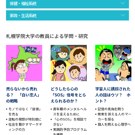
保健・福祉系統
データサイエンス特集
奨学金・特待生制度特集
家政・生活系統
デジタルパンフレット
進路の３択
札幌学院大学の教員による学問・研究
新学年スタート号特集ページ
新学年スタート号特集ページ
（高3生用）
（高2生用）
SELFBRAND特集ページ
オープンキャンパスなどを調べる
売らないから売れ
どうしたら心の
宇宙人に誘拐された
オープンキャンパス検索
実施プログラムから探す
る？ 「白い恋人」
「SOS」信号をとら
人の話はウソ？ ホ
の戦略
えられるのか？
ント？
モノではなく「価値」
青年期のメンタルヘル
記憶の真偽を問う
来場型・Web型イベント特集
夢ナビライブ
を売る
スを支えるために
無実を訴える人のマー
逆転の発想が特別感に
「心のSOS」を相談で
カーを探る
社会を動かすマーケテ
きない
個人を問える心理学へ
ィングの力
実践的予防プログラム
を構築