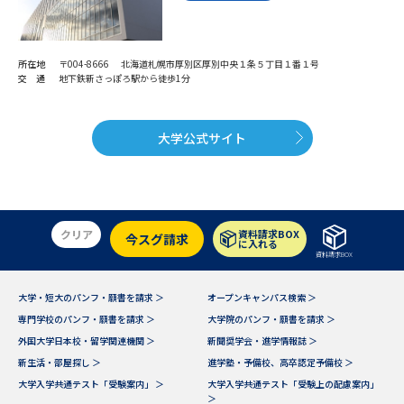
所在地
〒004-8666 北海道札幌市厚別区厚別中央１条５丁目１番１号
交 通
地下鉄新さっぽろ駅から徒歩1分
大学公式サイト
クリア
資料請求BOX
今スグ請求
に入れる
資料請求BOX
大学・短大のパンフ・願書を請求 ＞
オープンキャンパス検索 ＞
専門学校のパンフ・願書を請求 ＞
大学院のパンフ・願書を請求 ＞
外国大学日本校・留学関連機関 ＞
新聞奨学会・進学情報誌 ＞
新生活・部屋探し ＞
進学塾・予備校、高卒認定予備校 ＞
大学入学共通テスト「受験案内」 ＞
大学入学共通テスト「受験上の配慮案内」
＞