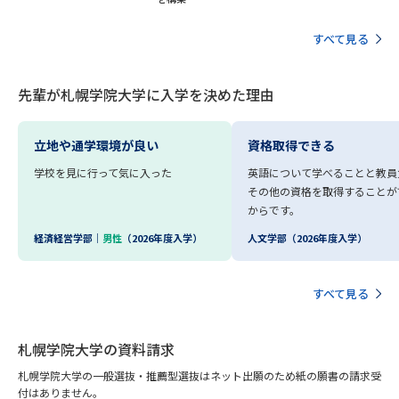
受験準備
資料検索
すべて見る
志望校・出願校を調べる
先輩が札幌学院大学に入学を決めた理由
併願校選び
受験スケジュールを立てよう
立地や通学環境が良い
資格取得できる
先輩が入学を決めた理由
テレメール全国一斉進学調査
学校を見に行って気に入った
英語について学べることと教員
その他の資格を取得することが
からです。
新生活お役立ちガイド
経済経営学部｜
男性
（2026年度入学）
人文学部（2026年度入学）
学問発見
学問検索
すべて見る
札幌学院大学の資料請求
大学で学びたい学問発見
札幌学院大学の一般選抜・推薦型選抜はネット出願のため紙の願書の請求受
付はありません。