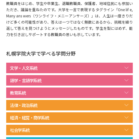
専門学校の資料請求
大学院の資料請求
教職員をはじめ、学生や卒業生、退職教職員、保護者、地域住民にも参加い
ただき、議論を重ねたのです。大学を一言で表現するタグライン「One lif e,
大学入学共通テスト「受験案
Many ans wers（ワンライフ・メニーアンサーズ）」は、人生は一度きりだ
留学・進学関連、塾・予備校
内」の請求
けど多くの可能性があり、答えは一つではなく無数にあるから、挑戦を繰り
返して答えを見つけようとメッセージしたものです。学生を型にはめず、能
大学入学共通テスト「受験上の
力を引き出しサポートする教職員の思いも示しています。
高等学校卒業程度認定試験
配慮案内」の請求
幼稚園教員資格認定試験
小学校教員資格認定試験
札幌学院大学で学べる学問分野
高等学校（情報）教員資格認定
文学・人文系統
試験
語学・言語学系統
教育系統
大学研究
大学検索
法律・政治系統
経済・経営・商学系統
大学で学べる内容や特徴を調べる
社会学系統
国際・グローバルに強い大学特
新増設大学・学部・学科特集
集