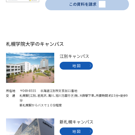
この資料を請求
札幌学院大学のキャンパス
江別キャンパス
地 図
所在地
〒069-8555 北海道江別市文京台11番地
交 通
札幌駅(江別､岩見沢､滝川､旭川方面行き)発､大麻駅下車｡所要時間:約15分+徒歩9
分
新札幌駅からバスで１０分程度
新札幌キャンパス
地 図