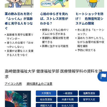
データサイエンス特集
奨学金・特待生制度特集
薬の飲み忘れを防ぐ
心拍のゆらぎを見れ
ヒートショックを防
「ふっくん」が高齢
ば、ストレス状態が
げ！ 危険度判定シ
デジタルパンフレット
進路の３択
者と見守る人をつな
わかる？
ステムの開発
ぐ
健康な人でも心拍のリ
冬に起きる「ヒートシ
新学年スタート号特集ページ
ズムにゆらぎがある
新学年スタート号特集ページ
ョック」
高齢者を見守る服薬リ
客観的に緊張状態を把
温めたり冷やしたりし
（高3生用）
（高2生用）
マインダー
握できる
ながら血管の拡張や収
使う人の立場で「おせ
医療に生かせる可能性
縮を撮影
っかいしない」
SELFBRAND特集ページ
予防に役立てる
支援が必要な人と支援
する人とをつなぐ
オープンキャンパスなどを調べる
高崎健康福祉大学 健康福祉学部 医療情報学科の資料を請
オープンキャンパス検索
実施プログラムから探す
求
アイコン凡例
資料請求上のご注意
来場型・Web型イベント特集
夢ナビライブ
大学案内
一般選抜
推薦型選抜
総合型選抜
共通テ利用
留学生入試
帰国生入試
社会人入試