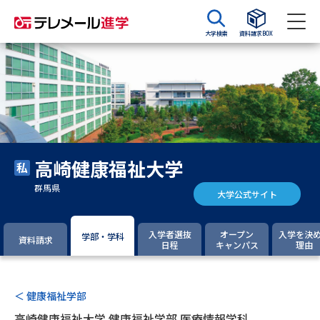
大学検索
資料請求BOX
資料請求
資料検索
大学・短大の資料種類から請求
高崎健康福祉大学
大学パンフ
学部・学科パンフ
群馬県
大学公式サイト
総合型選抜・学校推薦型選抜 募
大学入学共通テスト利用選抜の
集要項＆願書
募集要項＆願書
入学者選抜
オープン
入学を決
学部・学科
資料請求
日程
キャンパス
理由
過去問題集
大学・短大以外の資料から請求
＜ 健康福祉学部
高崎健康福祉大学 健康福祉学部 医療情報学科