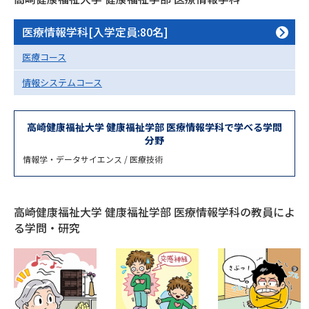
専門学校の資料請求
大学院の資料請求
医療情報学科[入学定員:80名]
大学入学共通テスト「受験案
留学・進学関連、塾・予備校
内」の請求
医療コース
大学入学共通テスト「受験上の
高等学校卒業程度認定試験
情報システムコース
配慮案内」の請求
幼稚園教員資格認定試験
小学校教員資格認定試験
高崎健康福祉大学 健康福祉学部 医療情報学科で学べる学問
分野
高等学校（情報）教員資格認定
試験
情報学・データサイエンス / 医療技術
大学研究
大学検索
高崎健康福祉大学 健康福祉学部 医療情報学科の教員によ
る学問・研究
大学で学べる内容や特徴を調べる
国際・グローバルに強い大学特
新増設大学・学部・学科特集
集