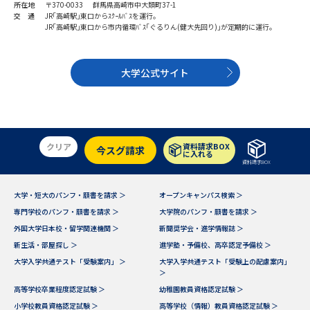
学問のミニ講義「夢ナビ講義」
学問分野解説
所在地
〒370-0033 群馬県高崎市中大類町37-1
交 通
JR｢高崎駅｣東口からｽｸｰﾙﾊﾞｽを運行｡
JR｢高崎駅｣東口から市内循環ﾊﾞｽ｢ぐるりん(健大先回り)｣が定期的に運行｡
学問の教科書
夢ナビライブ
大学公式サイト
ユーザーサポート
Ｑ＆Ａ よくあるご質問
大学進学IDについて
クリア
資料請求BOX
今スグ請求
資料の料金の
に入れる
受付内容・発送状況の確認
お支払いについて
資料請求BOX
テレメール
個人情報取扱規定
大学・短大のパンフ・願書を請求 ＞
オープンキャンパス検索 ＞
お支払いサイト
専門学校のパンフ・願書を請求 ＞
大学院のパンフ・願書を請求 ＞
テレメール進学カタログ
外国大学日本校・留学関連機関 ＞
新聞奨学会・進学情報誌 ＞
特定商取引表記
訂正のご案内
新生活・部屋探し ＞
進学塾・予備校、高卒認定予備校 ＞
大学入学共通テスト「受験案内」 ＞
大学入学共通テスト「受験上の配慮案内」
＞
高等学校卒業程度認定試験 ＞
幼稚園教員資格認定試験 ＞
小学校教員資格認定試験 ＞
高等学校（情報）教員資格認定試験 ＞