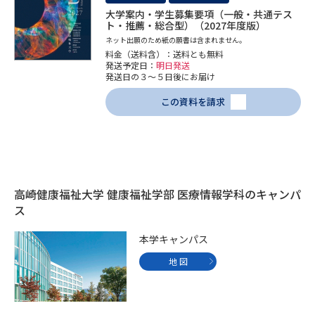
受験準備
資料検索
大学案内・学生募集要項（一般・共通テス
ト・推薦・総合型）（2027年度版）
ネット出願のため紙の願書は含まれません。
志望校・出願校を調べる
料金（送料含）：送料とも無料
発送予定日：
明日発送
発送日の３～５日後にお届け
併願校選び
受験スケジュールを立てよう
この資料を請求
先輩が入学を決めた理由
テレメール全国一斉進学調査
新生活お役立ちガイド
高崎健康福祉大学 健康福祉学部 医療情報学科のキャンパ
ス
学問発見
学問検索
本学キャンパス
地 図
大学で学びたい学問発見