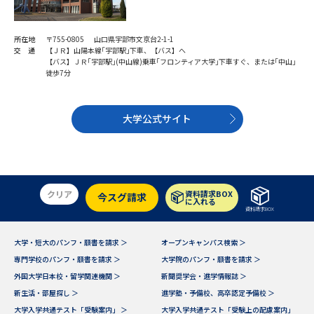
学問のミニ講義「夢ナビ講義」
学問分野解説
所在地
〒755-0805 山口県宇部市文京台2-1-1
学問の教科書
夢ナビライブ
交 通
【ＪＲ】山陽本線｢宇部駅｣下車、【バス】へ
【バス】ＪＲ｢宇部駅｣(中山線)乗車｢フロンティア大学｣下車すぐ、または｢中山｣
徒歩7分
ユーザーサポート
大学公式サイト
Ｑ＆Ａ よくあるご質問
大学進学IDについて
資料の料金の
受付内容・発送状況の確認
お支払いについて
テレメール
クリア
資料請求BOX
今スグ請求
個人情報取扱規定
に入れる
お支払いサイト
資料請求BOX
テレメール進学カタログ
特定商取引表記
訂正のご案内
大学・短大のパンフ・願書を請求 ＞
オープンキャンパス検索 ＞
専門学校のパンフ・願書を請求 ＞
大学院のパンフ・願書を請求 ＞
外国大学日本校・留学関連機関 ＞
新聞奨学会・進学情報誌 ＞
新生活・部屋探し ＞
進学塾・予備校、高卒認定予備校 ＞
大学入学共通テスト「受験案内」 ＞
大学入学共通テスト「受験上の配慮案内」