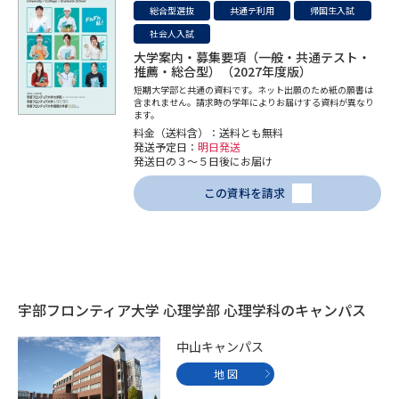
受験準備
資料検索
総合型選抜
共通テ利用
帰国生入試
社会人入試
大学案内・募集要項（一般・共通テスト・
志望校・出願校を調べる
推薦・総合型）（2027年度版）
短期大学部と共通の資料です。ネット出願のため紙の願書は
含まれません。請求時の学年によりお届けする資料が異なり
ます。
併願校選び
受験スケジュールを立てよう
料金（送料含）：送料とも無料
発送予定日：
明日発送
発送日の３～５日後にお届け
先輩が入学を決めた理由
テレメール全国一斉進学調査
この資料を請求
新生活お役立ちガイド
学問発見
学問検索
宇部フロンティア大学 心理学部 心理学科のキャンパス
中山キャンパス
大学で学びたい学問発見
地 図