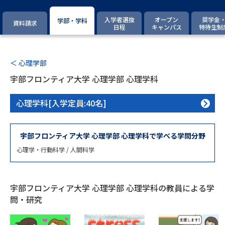
専門学校の資料請求
大学院の資料請求
入学者選抜
オープン
奨学金
学部・学科
資料請求
大学入学共通テスト「受験案
日程
キャンパス
特待生制
留学・進学関連、塾・予備校
内」の請求
大学入学共通テスト「受験上の
高等学校卒業程度認定試験
配慮案内」の請求
＜ 心理学部
宇部フロンティア大学 心理学部 心理学科
幼稚園教員資格認定試験
小学校教員資格認定試験
心理学科[入学定員:40名]
高等学校（情報）教員資格認定
試験
宇部フロンティア大学 心理学部 心理学科で学べる学問分野
心理学・行動科学 / 人間科学
大学研究
大学検索
宇部フロンティア大学 心理学部 心理学科の教員による学
大学で学べる内容や特徴を調べる
問・研究
国際・グローバルに強い大学特
新増設大学・学部・学科特集
集