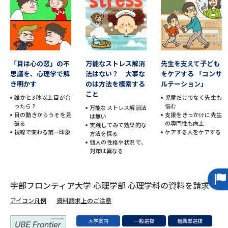
データサイエンス特集
奨学金・特待生制度特集
デジタルパンフレット
進路の３択
「目は心の窓」の不
万能なストレス解消
先生を支えて子ども
新学年スタート号特集ページ
新学年スタート号特集ページ
思議を、心理学で解
法はない？ 大事な
をケアする 「コンサ
（高3生用）
（高2生用）
き明かす
のは方法を模索する
ルテーション」
こと
誰かと3秒以上目が合
児童だけでなく先生も
SELFBRAND特集ページ
ったら？
悩む
万能なストレス解消法
目の動きからうそを見
支援をきっかけに先生
は無い
破る
の専門性も向上
実践してみて効果的な
オープンキャンパスなどを調べる
視線で変わる第一印象
ケアする人をケアする
方法を探る
個人の性格や状況で、
対策は異なる
オープンキャンパス検索
実施プログラムから探す
宇部フロンティア大学 心理学部 心理学科の資料を請求
来場型・Web型イベント特集
夢ナビライブ
アイコン凡例
資料請求上のご注意
大学案内
一般選抜
推薦型選抜