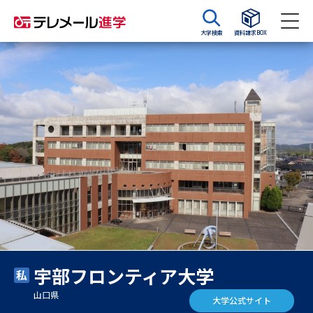
大学検索
資料請求BOX
資料請求
資料検索
大学・短大の資料種類から請求
大学パンフ
学部・学科パンフ
総合型選抜・学校推薦型選抜 募
大学入学共通テスト利用選抜の
集要項＆願書
募集要項＆願書
過去問題集
宇部フロンティア大学
大学・短大以外の資料から請求
山口県
大学公式サイト