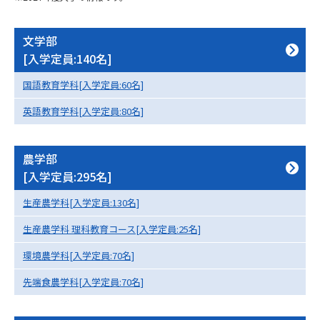
専門学校の資料請求
大学院の資料請求
大学入学共通テスト「受験案
文学部
留学・進学関連、塾・予備校
内」の請求
[入学定員:140名]
大学入学共通テスト「受験上の
高等学校卒業程度認定試験
国語教育学科[入学定員:60名]
配慮案内」の請求
英語教育学科[入学定員:80名]
幼稚園教員資格認定試験
小学校教員資格認定試験
高等学校（情報）教員資格認定
農学部
試験
[入学定員:295名]
生産農学科[入学定員:130名]
大学研究
大学検索
生産農学科 理科教育コース[入学定員:25名]
環境農学科[入学定員:70名]
大学で学べる内容や特徴を調べる
先端食農学科[入学定員:70名]
国際・グローバルに強い大学特
新増設大学・学部・学科特集
集