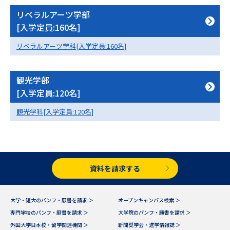
学問のミニ講義「夢ナビ講義」
学問分野解説
リベラルアーツ学部
[入学定員:160名]
学問の教科書
夢ナビライブ
リベラルアーツ学科[入学定員:160名]
ユーザーサポート
観光学部
Ｑ＆Ａ よくあるご質問
大学進学IDについて
[入学定員:120名]
観光学科[入学定員:120名]
資料の料金の
受付内容・発送状況の確認
お支払いについて
テレメール
個人情報取扱規定
お支払いサイト
資料を請求する
テレメール進学カタログ
特定商取引表記
訂正のご案内
大学・短大のパンフ・願書を請求 ＞
オープンキャンパス検索 ＞
専門学校のパンフ・願書を請求 ＞
大学院のパンフ・願書を請求 ＞
外国大学日本校・留学関連機関 ＞
新聞奨学会・進学情報誌 ＞