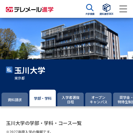
大学検索
資料請求BOX
資料請求
資料検索
大学・短大の資料種類から請求
玉川大学
大学パンフ
学部・学科パンフ
東京都
総合型選抜・学校推薦型選抜 募
大学入学共通テスト利用選抜の
集要項＆願書
募集要項＆願書
入学者選抜
オープン
奨学金
学部・学科
資料請求
日程
キャンパス
特待生制
過去問題集
大学・短大以外の資料から請求
玉川大学の学部・学科・コース一覧
※2027年度入学の情報です。