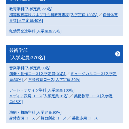
受験準備
資料検索
教育学科[入学定員:220名]
初等教育専攻および社会科教育専攻[入学定員:180名]
／
保健体育
専攻[入学定員:40名]
志望校・出願校を調べる
乳幼児発達学科[入学定員:75名]
併願校選び
受験スケジュールを立てよう
芸術学部
先輩が入学を決めた理由
テレメール全国一斉進学調査
[入学定員:270名]
音楽学科[入学定員:80名]
新生活お役立ちガイド
演奏・創作コース[入学定員:20名]
／
ミュージカルコース[入学定
員:30名]
／
音楽教育コース[入学定員:30名]
アート・デザイン学科[入学定員:100名]
学問発見
学問検索
メディア表現コース[入学定員:85名]
／
美術教育コース[入学定
員:15名]
演劇・舞踊学科[入学定員:90名]
大学で学びたい学問発見
身体表現コース
／
舞台創造コース
／
芸術応用コース