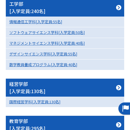
工学部
[入学定員:240名]
データサイエンス特集
奨学金・特待生制度特集
情報通信工学科[入学定員:55名]
デジタルパンフレット
進路の３択
ソフトウェアサイエンス学科[入学定員:50名]
新学年スタート号特集ページ
新学年スタート号特集ページ
マネジメントサイエンス学科[入学定員:40名]
（高3生用）
（高2生用）
デザインサイエンス学科[入学定員:55名]
SELFBRAND特集ページ
数学教員養成プログラム[入学定員:40名]
オープンキャンパスなどを調べる
経営学部
オープンキャンパス検索
[入学定員:130名]
実施プログラムから探す
国際経営学科[入学定員:130名]
来場型・Web型イベント特集
夢ナビライブ
教育学部
[入学定員:295名]