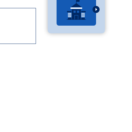
べる
ムから探す
ライブ
資料検索
う
先輩が入学を決めた理由
役立ちガイド