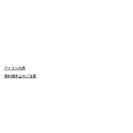
学問検索
野解説
学問の教科書
夢ナビライブ
アイコン凡例
資料請求上のご注意
いて
このサイトについて
・発送状況の確認
テレメール
お支払いサイト
問合せ先
テレメール進学カタログ
訂正のご案内