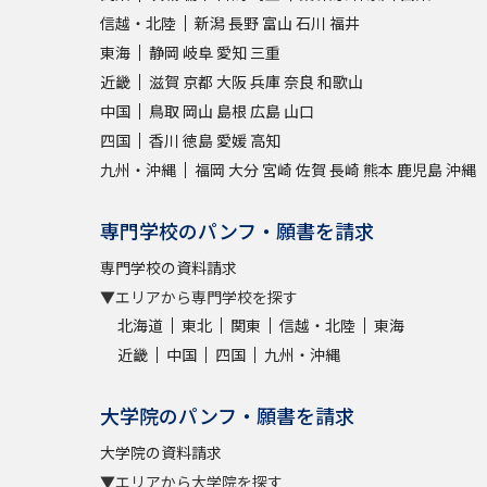
信越・北陸
新潟
長野
富山
石川
福井
東海
静岡
岐阜
愛知
三重
近畿
滋賀
京都
大阪
兵庫
奈良
和歌山
中国
鳥取
岡山
島根
広島
山口
四国
香川
徳島
愛媛
高知
九州・沖縄
福岡
大分
宮崎
佐賀
長崎
熊本
鹿児島
沖縄
専門学校のパンフ・願書を請求
専門学校の資料請求
▼エリアから専門学校を探す
北海道
東北
関東
信越・北陸
東海
近畿
中国
四国
九州・沖縄
大学院のパンフ・願書を請求
大学院の資料請求
▼エリアから大学院を探す