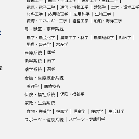
機械工学
航空・宇宙工学
医用工学・生体工学
電気・電子工学
通信・情報工学
建築学
土木・環境工
材料工学
応用物理学
応用科学
生物工学
資源・エネルギー工学
経営工学
船舶・海洋工学
農・獣医・畜産系統
求
農学・農芸化学
農業工学・林学
農業経済学
獣医学
酪農・畜産学
水産学
医学
医療系統
歯学
歯学系統
請
薬学
薬学系統
看護・医療技術系統
看護学
医療技術
保険・福祉学
保険・福祉系統
家政・生活系統
食物・栄養学
被服学
児童学
住居学
生活科学
スポーツ・健康科学
スポーツ・健康系統