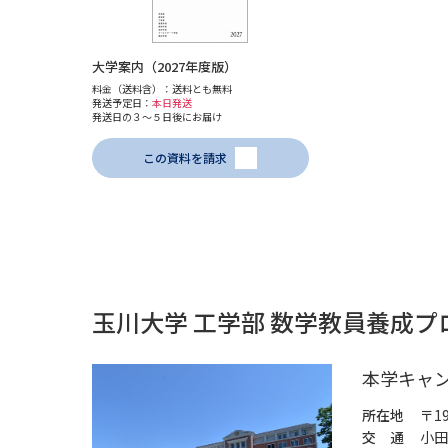
大学案内（2027年度版）
料金（送料含）：送料とも無料
発送予定日：
本日発送
発送日の３～５日後にお届け
この資料を請求
玉川大学 工学部 数学教員養成
本学キャ
所在地
〒1
交 通
小田