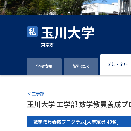
玉川大学
東京都
学部・学科
学校情報
資料請求
＜ 工学部
玉川大学 工学部 数学教員養成プ
数学教員養成プログラム[入学定員:40名]