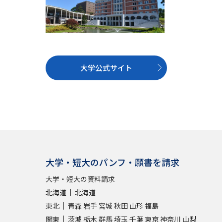
大学公式サイト
大学・短大のパンフ・願書を請求
大学・短大の資料請求
北海道
北海道
東北
青森
岩手
宮城
秋田
山形
福島
関東
茨城
栃木
群馬
埼玉
千葉
東京
神奈川
山梨