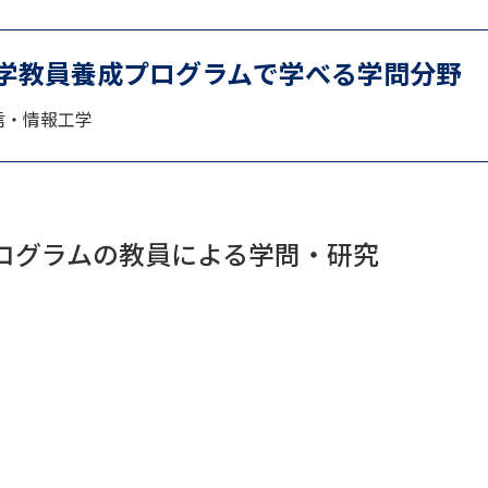
SELFBRAND特集ページ
数学教員養成プログラムで学べる学問分野
オープンキャンパスなどを調
通信・情報工学
オープンキャンパス検索
実施プログラ
来場型・Web型イベント特集
夢ナビ
プログラムの教員による学問・研究
受験準備
志望校・出願校を調べる
併願校選び
受験スケジュールを立てよ
テレメール全国一斉進学調査
新生活お