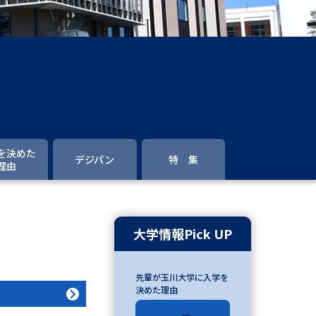
」の請求
高等学校卒業程度認定試験
格認定試験
大学検索
を決めた
デジパン
特 集
理由
べる
ローバルに強い大学特集
大学情報Pick UP
制度特集
デジタルパンフレット
先輩が玉川大学に入学を
ジ（高3生用）
決めた理由
）