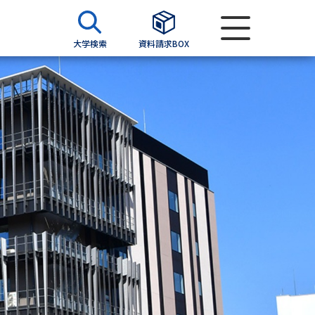
大学検索
資料請求BOX
資料検索
求
願書
＆願書
過去問題集
求
留学・進学関連、塾・予備校