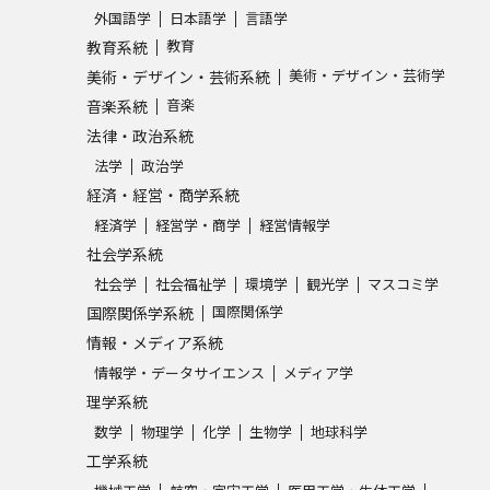
外国語学
日本語学
言語学
教育
教育系統
美術・デザイン・芸術学
美術・デザイン・芸術系統
音楽
音楽系統
法律・政治系統
法学
政治学
経済・経営・商学系統
経済学
経営学・商学
経営情報学
社会学系統
社会学
社会福祉学
環境学
観光学
マスコミ学
国際関係学
国際関係学系統
情報・メディア系統
情報学・データサイエンス
メディア学
理学系統
数学
物理学
化学
生物学
地球科学
工学系統