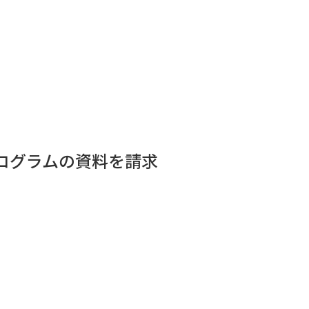
学問発見
大学で学びたい学問発見
学問のミニ講義「夢ナビ講義」
学問分
プログラムの資料を請求
ユーザーサポート
Ｑ＆Ａ よくあるご質問
大学進学IDにつ
資料の料金の
お支払いについて
受付内容
個人情報取扱規定
特定商取引表記
お
受験情報リンク