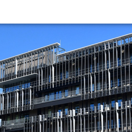
資料請求
大学・短大の資料種類から請
大学パンフ
学部・学科パンフ
総合型選抜・学校推薦型選抜 募集要項＆
大学入学共通テスト利用選抜の募集要項
大学・短大以外の資料から請
専門学校の資料請求
大学院の資料請求