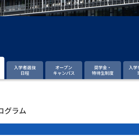
大学入学共通テスト「受験案内」の請求
大学入学共通テスト「受験上の配慮案内
幼稚園教員資格認定試験
小学校教員資
高等学校（情報）教員資格認定試験
大学研究
入学者選抜
オープン
奨学金・
入学
日程
キャンパス
特待生制度
大学で学べる内容や特徴を調
新増設大学・学部・学科特集
国際・グ
ログラム
データサイエンス特集
奨学金・特待生
進路の３択
新学年スタート号特集ペー
新学年スタート号特集ページ（高2生用