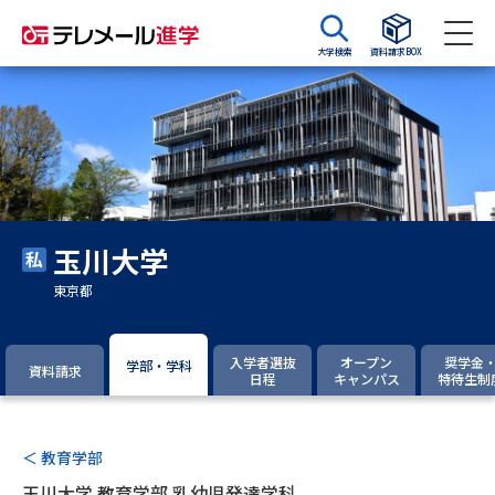
大学検索
資料請求BOX
資料請求
資料検索
大学・短大の資料種類から請求
玉川大学
大学パンフ
学部・学科パンフ
東京都
総合型選抜・学校推薦型選抜 募
大学入学共通テスト利用選抜の
集要項＆願書
募集要項＆願書
入学者選抜
オープン
奨学金
学部・学科
資料請求
日程
キャンパス
特待生制
過去問題集
大学・短大以外の資料から請求
＜ 教育学部
玉川大学 教育学部 乳幼児発達学科