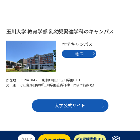
受験準備
資料検索
志望校・出願校を調べる
玉川大学 教育学部 乳幼児発達学科のキャンパス
併願校選び
受験スケジュールを立てよう
本学キャンパス
地 図
先輩が入学を決めた理由
テレメール全国一斉進学調査
新生活お役立ちガイド
所在地
〒194-8612 東京都町田市玉川学園6-1-1
交 通
小田急小田原線｢玉川学園前｣駅下車正門まで徒歩3分
学問発見
学問検索
大学公式サイト
大学で学びたい学問発見
クリア
資料請求BOX