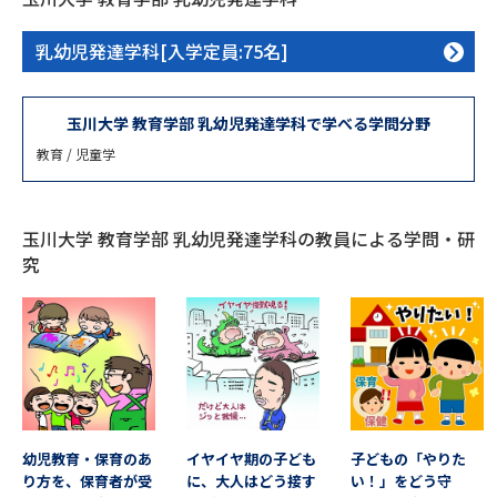
専門学校の資料請求
大学院の資料請求
乳幼児発達学科[入学定員:75名]
大学入学共通テスト「受験案
留学・進学関連、塾・予備校
内」の請求
大学入学共通テスト「受験上の
玉川大学 教育学部 乳幼児発達学科で学べる学問分野
高等学校卒業程度認定試験
配慮案内」の請求
教育 / 児童学
幼稚園教員資格認定試験
小学校教員資格認定試験
高等学校（情報）教員資格認定
玉川大学 教育学部 乳幼児発達学科の教員による学問・研
試験
究
大学研究
大学検索
大学で学べる内容や特徴を調べる
幼児教育・保育のあ
イヤイヤ期の子ども
子どもの「やりた
国際・グローバルに強い大学特
り方を、保育者が受
に、大人はどう接す
い！」をどう守
新増設大学・学部・学科特集
集