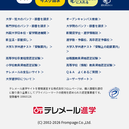
今スグ請求
学問のミニ講義「夢ナビ講義」
学問分野解説
に入れる
資料請求BOX
学問の教科書
夢ナビライブ
大学・短大のパンフ・願書を請求 ＞
オープンキャンパス検索 ＞
専門学校のパンフ・願書を請求 ＞
大学院のパンフ・願書を請求 ＞
ユーザーサポート
外国大学日本校・留学関連機関 ＞
新聞奨学会・進学情報誌 ＞
新生活・部屋探し ＞
進学塾・予備校、高卒認定予備校 ＞
大学入学共通テスト「受験案内」 ＞
大学入学共通テスト「受験上の配慮案内」
Ｑ＆Ａ よくあるご質問
大学進学IDについて
＞
高等学校卒業程度認定試験 ＞
幼稚園教員資格認定試験 ＞
資料の料金の
受付内容・発送状況の確認
小学校教員資格認定試験 ＞
高等学校（情報）教員資格認定試験 ＞
お支払いについて
テレメールお支払いサイト ＞
Ｑ＆Ａ よくあるご質問 ＞
テレメール
大学進学IDについて ＞
ユーザーサポート ＞
個人情報取扱規定
お支払いサイト
テレメール進学サイトを管理運営する株式会社フロムページは、個人情報を適切
に取り扱う企業としてプライバシーマークの使用を認められた認定事業者です。
テレメール進学カタログ
特定商取引表記
登録番号 10860126
訂正のご案内
(C) 2002-2026 Frompage.Co.,Ltd.