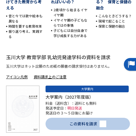
けてきた教育から考
ればいいの？
る？ 保育と保健の
える
融合
2歳頃から始まるイヤ
データサイエンス特集
奨学金・特待生制度特集
イヤ期
昔と今では歌や絵本も
こんなときどうする？
イヤイヤ期の子どもな
異なる
現場で起こること
らではの事情
時間を要する教育改革
保育と保健の融合
デジタルパンフレット
進路の３択
子どもには自分自身で
振り返り考え、実践す
学び成長する力がある
る
新学年スタート号特集ページ
新学年スタート号特集ページ
（高3生用）
（高2生用）
玉川大学 教育学部 乳幼児発達学科の資料を請求
SELFBRAND特集ページ
玉川大学はネット出願のため紙の願書の請求受付はありません。
アイコン凡例
資料請求上のご注意
オープンキャンパスなどを調べる
大学案内
オープンキャンパス検索
実施プログラムから探す
大学案内（2027年度版）
料金（送料含）：送料とも無料
発送予定日：
明日発送
来場型・Web型イベント特集
夢ナビライブ
発送日の３～５日後にお届け
この資料を請求