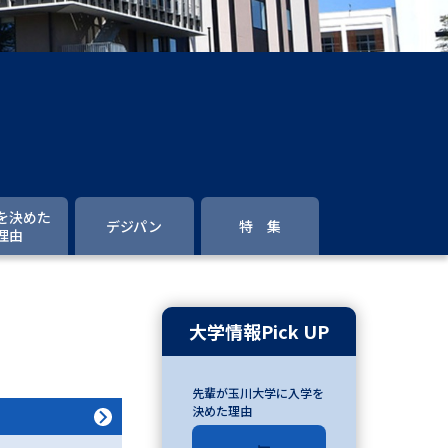
」の請求
高等学校卒業程度認定試験
格認定試験
大学検索
を決めた
デジパン
特 集
理由
べる
ローバルに強い大学特集
大学情報Pick UP
制度特集
デジタルパンフレット
先輩が玉川大学に入学を
ジ（高3生用）
決めた理由
）