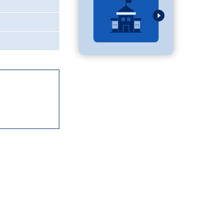
べる
ムから探す
ライブ
資料検索
う
先輩が入学を決めた理由
役立ちガイド