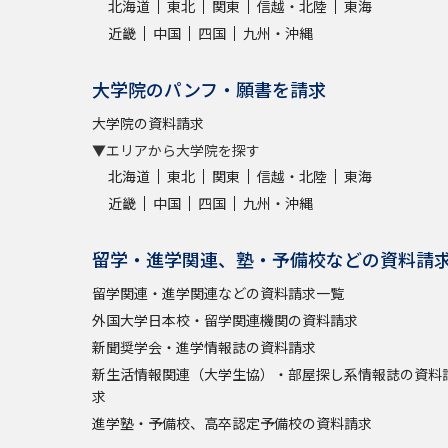
北海道
東北
関東
信越・北陸
東海
近畿
中国
四国
九州・沖縄
大学院のパンフ・願書を請求
大学院の資料請求
▼エリアから大学院を探す
北海道
東北
関東
信越・北陸
東海
近畿
中国
四国
九州・沖縄
留学・進学関連、塾・予備校などの資料請
留学関連・進学関連などの資料請求一覧
外国大学日本校・留学関連機関の資料請求
新聞奨学会・進学情報誌の資料請求
新生活情報関連（大学生協）・部屋探し系情報誌の資料
求
進学塾・予備校、高卒認定予備校の資料請求