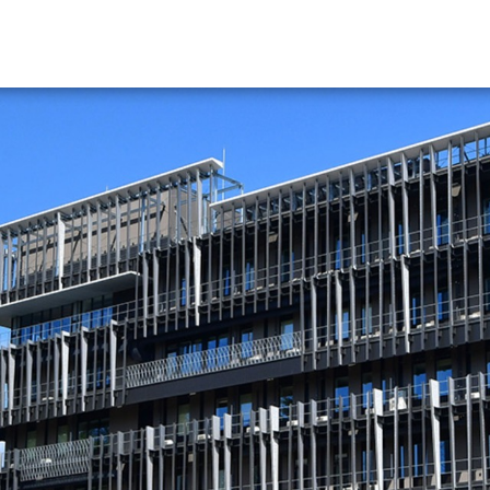
資料請求
大学・短大の資料種類から請
大学パンフ
学部・学科パンフ
総合型選抜・学校推薦型選抜 募集要項＆
大学入学共通テスト利用選抜の募集要項
大学・短大以外の資料から請
専門学校の資料請求
大学院の資料請求