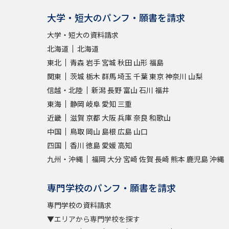
大学・短大のパンフ・願書を請求
大学・短大の資料請求
北海道
北海道
東北
青森
岩手
宮城
秋田
山形
福島
関東
茨城
栃木
群馬
埼玉
千葉
東京
神奈川
山梨
信越・北陸
新潟
長野
富山
石川
福井
東海
静岡
岐阜
愛知
三重
近畿
滋賀
京都
大阪
兵庫
奈良
和歌山
中国
鳥取
岡山
島根
広島
山口
四国
香川
徳島
愛媛
高知
九州・沖縄
福岡
大分
宮崎
佐賀
長崎
熊本
鹿児島
沖縄
専門学校のパンフ・願書を請求
専門学校の資料請求
▼エリアから専門学校を探す