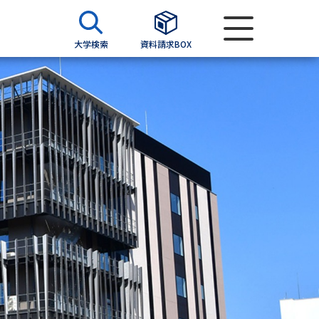
大学検索
資料請求BOX
資料検索
求
願書
＆願書
過去問題集
求
留学・進学関連、塾・予備校