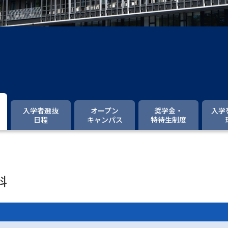
大学入学共通テスト「受験案内」の請求
大学入学共通テスト「受験上の配慮案内
幼稚園教員資格認定試験
小学校教員資
高等学校（情報）教員資格認定試験
大学研究
入学者選抜
オープン
奨学金・
入学
日程
キャンパス
特待生制度
大学で学べる内容や特徴を調
新増設大学・学部・学科特集
国際・グ
科
データサイエンス特集
奨学金・特待生
進路の３択
新学年スタート号特集ペー
新学年スタート号特集ページ（高2生用