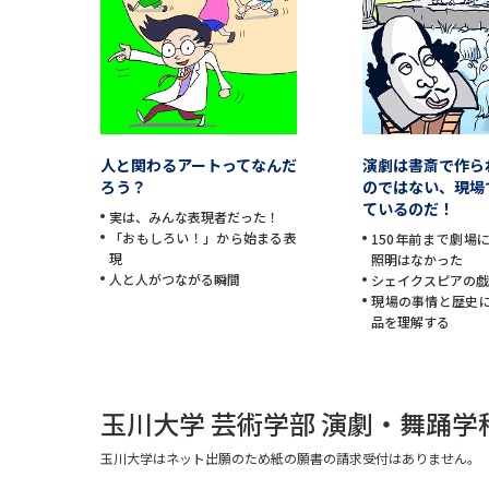
人と関わるアートってなんだ
演劇は書斎で作ら
ろう？
のではない、現場
ているのだ！
実は、みんな表現者だった！
「おもしろい！」から始まる表
150年前まで劇場
現
照明はなかった
人と人がつながる瞬間
シェイクスピアの
現場の事情と歴史
品を理解する
玉川大学 芸術学部 演劇・舞踊
玉川大学はネット出願のため紙の願書の請求受付はありません。