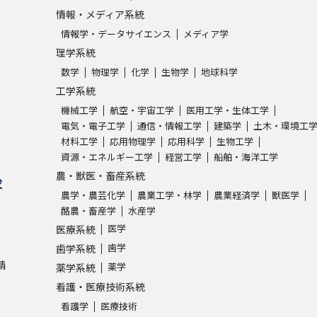
情報・メディア系統
情報学・データサイエンス
メディア学
理学系統
数学
物理学
化学
生物学
地球科学
工学系統
機械工学
航空・宇宙工学
医用工学・生体工学
電気・電子工学
通信・情報工学
建築学
土木・環境工
材料工学
応用物理学
応用科学
生物工学
資源・エネルギー工学
経営工学
船舶・海洋工学
農・獣医・畜産系統
求
農学・農芸化学
農業工学・林学
農業経済学
獣医学
酪農・畜産学
水産学
医学
医療系統
歯学
歯学系統
請
薬学
薬学系統
看護・医療技術系統
看護学
医療技術