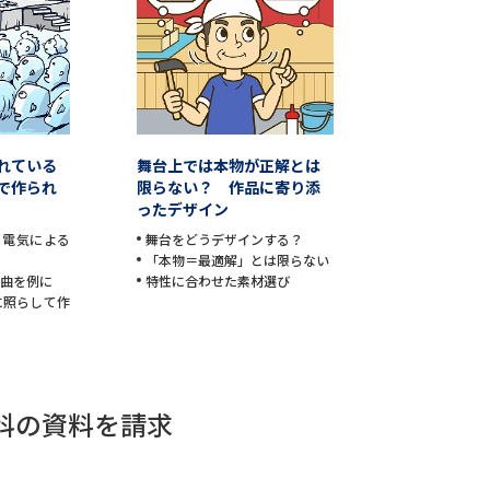
学問発見
大学で学びたい学問発見
れている
舞台上では本物が正解とは
で作られ
限らない？ 作品に寄り添
学問のミニ講義「夢ナビ講義」
学問分
ったデザイン
に電気による
舞台をどうデザインする？
「本物＝最適解」とは限らない
戯曲を例に
特性に合わせた素材選び
ユーザーサポート
に照らして作
Ｑ＆Ａ よくあるご質問
大学進学IDにつ
資料の料金の
お支払いについて
受付内容
学科の資料を請求
個人情報取扱規定
特定商取引表記
お
受験情報リンク