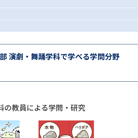
SELFBRAND特集ページ
オープンキャンパスなどを調
オープンキャンパス検索
実施プログラ
来場型・Web型イベント特集
夢ナビ
学部 演劇・舞踊学科で学べる学問分野
受験準備
志望校・出願校を調べる
学科の教員による学問・研究
併願校選び
受験スケジュールを立てよ
テレメール全国一斉進学調査
新生活お