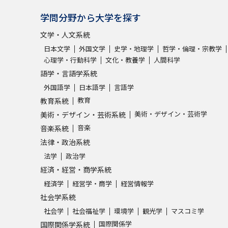
学問分野から大学を探す
文学・人文系統
日本文学
外国文学
史学・地理学
哲学・倫理・宗教学
心理学・行動科学
文化・教養学
人間科学
語学・言語学系統
外国語学
日本語学
言語学
教育
教育系統
美術・デザイン・芸術学
美術・デザイン・芸術系統
音楽
音楽系統
法律・政治系統
法学
政治学
経済・経営・商学系統
経済学
経営学・商学
経営情報学
社会学系統
社会学
社会福祉学
環境学
観光学
マスコミ学
国際関係学
国際関係学系統