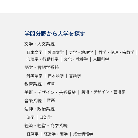
学問発見
学問分野から大学を探す
大学で学びたい学問発見
文学・人文系統
日本文学
外国文学
史学・地理学
哲学・倫理・宗教学
学問のミニ講義「夢ナビ講義」
学問分
心理学・行動科学
文化・教養学
人間科学
語学・言語学系統
外国語学
日本語学
言語学
ユーザーサポート
教育
教育系統
美術・デザイン・芸術学
美術・デザイン・芸術系統
音楽
音楽系統
Ｑ＆Ａ よくあるご質問
大学進学IDにつ
法律・政治系統
資料の料金の
お支払いについて
受付内容
法学
政治学
個人情報取扱規定
特定商取引表記
お
経済・経営・商学系統
受験情報リンク
経済学
経営学・商学
経営情報学