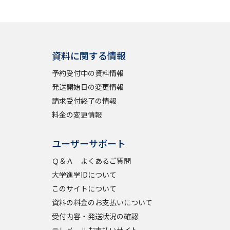
学問検索
資料に関する情報
予約受付中の資料情報
発送開始日の変更情報
野解説
学問の教科書
夢ナビライブ
請求受付終了の情報
料金の変更情報
ユーザーサポート
Ｑ＆Ａ よくあるご質問
いて
このサイトについて
大学進学IDについて
・発送状況の確認
テレメール
お支払いサイト
このサイトについて
資料の料金のお支払いについて
問合せ先
テレメール進学カタログ
訂正のご案内
受付内容・発送状況の確認