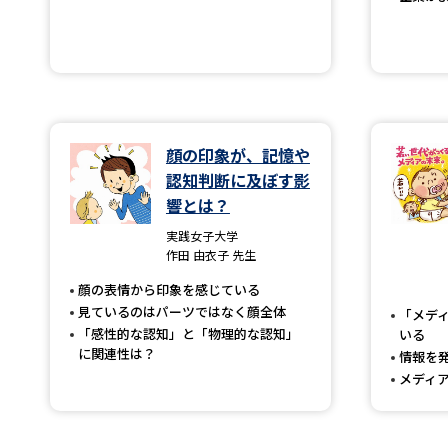
顔の印象が、記憶や
認知判断に及ぼす影
響とは？
実践女子大学
作田 由衣子 先生
顔の表情から印象を感じている
見ているのはパーツではなく顔全体
「メデ
「感性的な認知」と「物理的な認知」
いる
に関連性は？
情報を
メディ