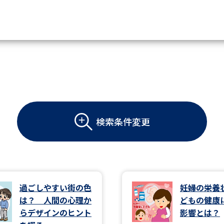
資料請求
大学・短大の資料種類から請
検索条件変更
大学パンフ
学部・学科パンフ
総合型選抜・学校推薦型選抜 募集要項＆
大学入学共通テスト利用選抜の募集要項
大学・短大以外の資料から請
過ごしやすい街の色
妊婦の栄養
は？ 人間の心理か
どもの健康
専門学校の資料請求
大学院の資料請求
らデザインのヒント
影響とは？