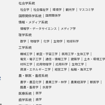
社会学系統
社会学
社会福祉学
環境学
観光学
マスコミ学
国際関係学
国際関係学系統
情報・メディア系統
情報学・データサイエンス
メディア学
理学系統
数学
物理学
化学
生物学
地球科学
工学系統
機械工学
航空・宇宙工学
医用工学・生体工学
電気・電子工学
通信・情報工学
建築学
土木・環境工
材料工学
応用物理学
応用科学
生物工学
資源・エネルギー工学
経営工学
船舶・海洋工学
農・獣医・畜産系統
求
農学・農芸化学
農業工学・林学
農業経済学
獣医学
酪農・畜産学
水産学
医学
医療系統
歯学
歯学系統