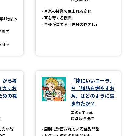
小坂 光 先生
音楽の授業で生まれる変化
」の請求
高等学校卒業程度認定試験
耳を育てる授業
病は始まっ
格認定試験
音楽が育てる「自分の物差し」
影響す
を守る
大学検索
』から考
「体にいいコーラ」
べる
リカにお
や「脂肪を燃やすお
ための権
茶」はどのように生
ローバルに強い大学特集
まれたか？
制度特集
デジタルパンフレット
実践女子大学
生
松岡 康浩 先生
ジ（高3生用）
した小説
周到に計画されている食品開発
）
のり
トクホと飲料の組み合わせ