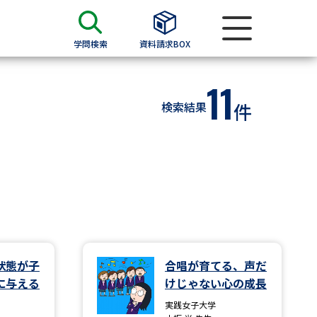
学問検索
資料請求BOX
11
資料検索
検索結果
件
求
願書
＆願書
過去問題集
求
状態が子
合唱が育てる、声だ
に与える
けじゃない心の成長
留学・進学関連、塾・予備校
実践女子大学