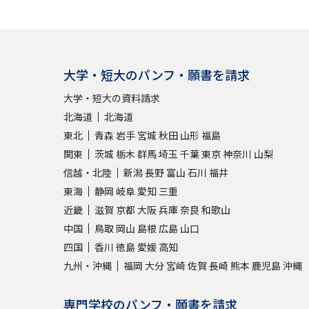
大学・短大のパンフ・願書を請求
大学・短大の資料請求
北海道
北海道
東北
青森
岩手
宮城
秋田
山形
福島
関東
茨城
栃木
群馬
埼玉
千葉
東京
神奈川
山梨
信越・北陸
新潟
長野
富山
石川
福井
東海
静岡
岐阜
愛知
三重
近畿
滋賀
京都
大阪
兵庫
奈良
和歌山
中国
鳥取
岡山
島根
広島
山口
四国
香川
徳島
愛媛
高知
九州・沖縄
福岡
大分
宮崎
佐賀
長崎
熊本
鹿児島
沖縄
専門学校のパンフ・願書を請求