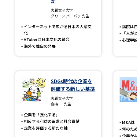
か
実践女子大学
グリーン バーバラ 先生
インターネットで広がる日本の大衆文
病院は
化
「人が
VTuberは日本文化の融合
心理学
海外で独自の発展
SDGs時代の企業を
評価する新しい基準
実践女子大学
倉持 一 先生
企業を「強化する」
相反する利益の追求と社会貢献
M&Aは
企業を評価する新たな軸
何のた
企業が