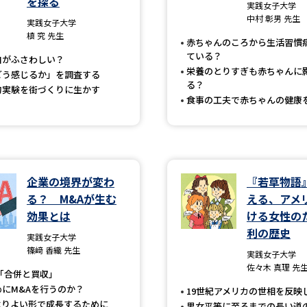
を探る
大学入学共通テスト「受験案内」の請求
実践女子大学
中村 彰男 先生
実践女子大学
大学入学共通テスト「受験上の配慮案内
槙 究 先生
赤ちゃんのころから生活習慣
幼稚園教員資格認定試験
小学校教員資
ている？
白がふさわしい？
栄養のとりすぎも赤ちゃんに
どう感じるか」を調査する
高等学校（情報）教員資格認定試験
る？
的実験を街づくりに生かす
食事の工夫で赤ちゃんの健康
大学研究
企業の境界が変わ
『若草物語
大学で学べる内容や特徴を調
る？ M&Aが生む
える、アメ
効果とは
ける女性の
新増設大学・学部・学科特集
国際・グ
利の歴史
実践女子大学
データサイエンス特集
奨学金・特待生
篠﨑 香織 先生
実践女子大学
佐々木 真理 先
進路の３択
新学年スタート号特集ペー
「合併と買収」
めにM&Aを行うのか？
19世紀アメリカの世相を反映
新学年スタート号特集ページ（高2生用
よりよい形で成長するために
男女平等に至るまでの長い道