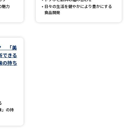
の魅力
日々の生活を健やかにより豊かにする
食品開発
べる
ムから探す
？ 「美
ライブ
断できる
味の持ち
資料検索
る
味」の持
う
先輩が入学を決めた理由
役立ちガイド