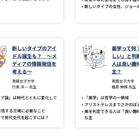
SELFBRAND特集ページ
新しいタイプの女性、ジョー
オープンキャンパスなどを調
オープンキャンパス検索
実施プログラ
新しいタイプのアイ
美学って何
来場型・Web型イベント特集
夢ナビ
ドル誕生も？ ～メ
しい」と判
ディアの情報発信を
人は良い趣
考える～
主？
受験準備
実践女子大学
実践女子大学
行実 洋一 先生
椎原 伸博 先生
ィア論」は時代とともに変化して
「美学」は哲学の一領域
志望校・出願校を調べる
アリストテレスまでさかのぼ
発信する立場に必要なこと
美を判定できる人は「良い趣
併願校選び
受験スケジュールを立てよ
アで世代交代を起こすには？
ち主
テレメール全国一斉進学調査
新生活お