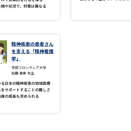
SELFBRAND特集ページ
性格や状況で、対策は異なる
オープンキャンパスなどを調
オープンキャンパス検索
実施プログラ
精神疾患の患者さん
来場型・Web型イベント特集
夢ナビ
を支える「精神看護
学」
宇部フロンティア大学
受験準備
佐藤 美幸 先生
いる日本の精神疾患の地域医療
んをサポートすることの難しさ
志望校・出願校を調べる
自身の成長も求められる
併願校選び
受験スケジュールを立てよ
テレメール全国一斉進学調査
新生活お