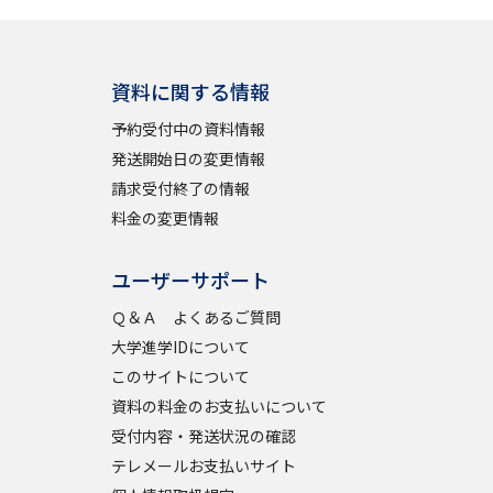
学問検索
資料に関する情報
予約受付中の資料情報
発送開始日の変更情報
請求受付終了の情報
野解説
学問の教科書
夢ナビライブ
料金の変更情報
ユーザーサポート
Ｑ＆Ａ よくあるご質問
大学進学IDについて
いて
このサイトについて
このサイトについて
・発送状況の確認
テレメール
お支払いサイト
資料の料金のお支払いについて
受付内容・発送状況の確認
問合せ先
テレメール進学カタログ
訂正のご案内
テレメールお支払いサイト