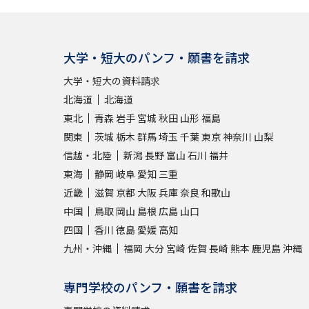
大学・短大のパンフ・願書を請求
大学・短大の資料請求
北海道
北海道
東北
青森
岩手
宮城
秋田
山形
福島
関東
茨城
栃木
群馬
埼玉
千葉
東京
神奈川
山梨
信越・北陸
新潟
長野
富山
石川
福井
東海
静岡
岐阜
愛知
三重
近畿
滋賀
京都
大阪
兵庫
奈良
和歌山
中国
鳥取
岡山
島根
広島
山口
四国
香川
徳島
愛媛
高知
九州・沖縄
福岡
大分
宮崎
佐賀
長崎
熊本
鹿児島
沖縄
専門学校のパンフ・願書を請求