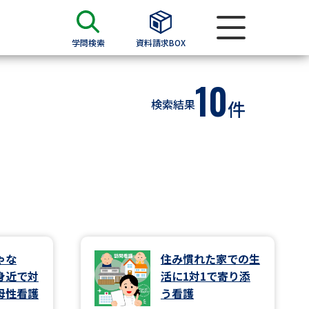
学問検索
資料請求BOX
10
資料検索
検索結果
件
求
願書
＆願書
過去問題集
求
ゃな
住み慣れた家での生
身近で対
活に1対1で寄り添
留学・進学関連、塾・予備校
母性看護
う看護