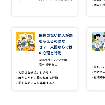
個人の
関係のない他人が罰
を与えるのはな
ぜ？ 人間ならでは
の心理と行動
宇部フロンティア大学
森本 裕子 先生
後れて
患者さ
人間はなぜ協力し合う？
看護師
誰かのために罰を与える行動
罰を与える人を非難する人