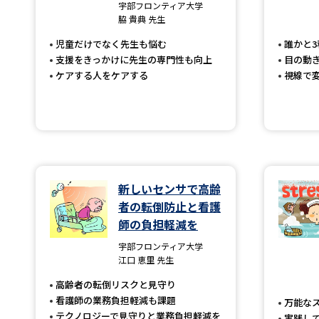
宇部フロンティア大学
脇 貴典 先生
児童だけでなく先生も悩む
誰かと
支援をきっかけに先生の専門性も向上
目の動
ケアする人をケアする
視線で
新しいセンサで高齢
者の転倒防止と看護
師の負担軽減を
宇部フロンティア大学
江口 恵里 先生
高齢者の転倒リスクと見守り
看護師の業務負担軽減も課題
万能な
テクノロジーで見守りと業務負担軽減を
実践し