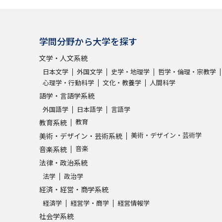
学問発見
学問分野から大学を探す
文学・人文系統
大学で学びたい学問発見
日本文学
外国文学
史学・地理学
哲学・倫理・宗教学
心理学・行動科学
文化・教養学
人間科学
学問のミニ講義「夢ナビ講義」
学問分
語学・言語学系統
外国語学
日本語学
言語学
教育
教育系統
ユーザーサポート
美術・デザイン・芸術学
美術・デザイン・芸術系統
音楽
音楽系統
法律・政治系統
Ｑ＆Ａ よくあるご質問
大学進学IDにつ
法学
政治学
資料の料金の
お支払いについて
受付内容
経済・経営・商学系統
個人情報取扱規定
特定商取引表記
お
経済学
経営学・商学
経営情報学
受験情報リンク
社会学系統