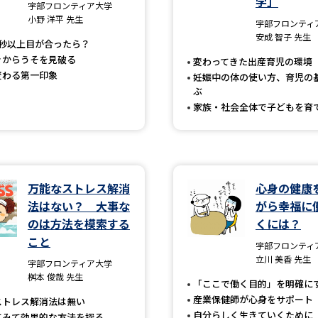
学」
大学入学共通テスト「受験案内」の請求
宇部フロンティア大学
小野 洋平 先生
宇部フロンティ
大学入学共通テスト「受験上の配慮案内
安成 智子 先生
3秒以上目が合ったら？
幼稚園教員資格認定試験
小学校教員資
きからうそを見破る
変わってきた出産育児の環境
変わる第一印象
妊娠中の体の使い方、育児の
高等学校（情報）教員資格認定試験
ぶ
家族・社会全体で子どもを育
大学研究
万能なストレス解消
心身の健康
大学で学べる内容や特徴を調
法はない？ 大事な
がら幸福に
のは方法を模索する
くには？
新増設大学・学部・学科特集
国際・グ
こと
宇部フロンティ
データサイエンス特集
奨学金・特待生
立川 美香 先生
宇部フロンティア大学
桝本 俊哉 先生
進路の３択
新学年スタート号特集ペー
「ここで働く目的」を明確に
産業保健師が心身をサポート
ストレス解消法は無い
新学年スタート号特集ページ（高2生用
自分らしく生きていくために
てみて効果的な方法を探る