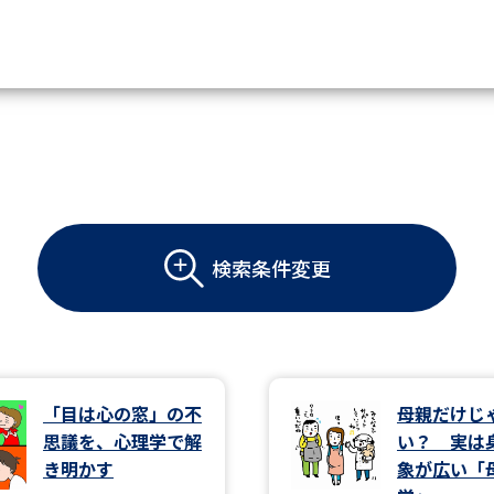
資料請求
大学・短大の資料種類から請
検索条件変更
大学パンフ
学部・学科パンフ
総合型選抜・学校推薦型選抜 募集要項＆
大学入学共通テスト利用選抜の募集要項
大学・短大以外の資料から請
「目は心の窓」の不
母親だけじ
思議を、心理学で解
い？ 実は
専門学校の資料請求
大学院の資料請求
き明かす
象が広い「