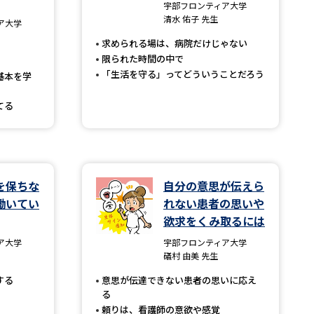
宇部フロンティア大学
清水 佑子 先生
ア大学
」の請求
高等学校卒業程度認定試験
求められる場は、病院だけじゃない
格認定試験
限られた時間の中で
「生活を守る」ってどういうことだろう
基本を学
てる
大学検索
を保ちな
自分の意思が伝えら
べる
働いてい
れない患者の思いや
欲求をくみ取るには
ローバルに強い大学特集
ア大学
宇部フロンティア大学
制度特集
デジタルパンフレット
礒村 由美 先生
ジ（高3生用）
する
意思が伝達できない患者の思いに応え
る
）
頼りは、看護師の意欲や感覚