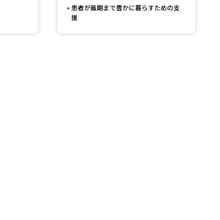
患者が最期まで豊かに暮らすための支
援
べる
ムから探す
ライブ
資料検索
う
先輩が入学を決めた理由
役立ちガイド