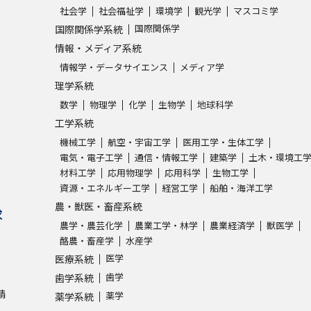
社会学
社会福祉学
環境学
観光学
マスコミ学
国際関係学
国際関係学系統
情報・メディア系統
情報学・データサイエンス
メディア学
理学系統
数学
物理学
化学
生物学
地球科学
工学系統
機械工学
航空・宇宙工学
医用工学・生体工学
電気・電子工学
通信・情報工学
建築学
土木・環境工
材料工学
応用物理学
応用科学
生物工学
資源・エネルギー工学
経営工学
船舶・海洋工学
農・獣医・畜産系統
求
農学・農芸化学
農業工学・林学
農業経済学
獣医学
酪農・畜産学
水産学
医学
医療系統
歯学
歯学系統
請
薬学
薬学系統