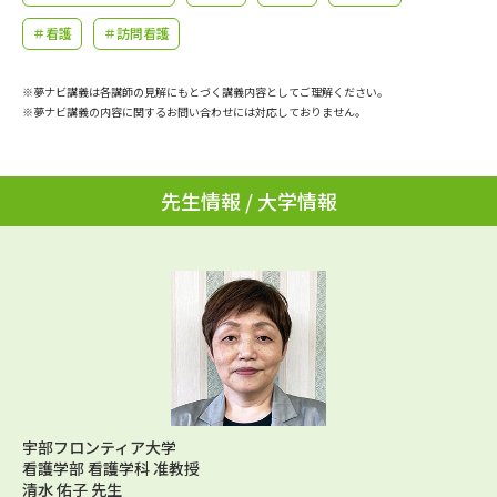
学問のミニ講義「夢ナビ講義」
学問分野解説
＃看護
＃訪問看護
学問の教科書
夢ナビライブ
※夢ナビ講義は各講師の見解にもとづく講義内容としてご理解ください。
※夢ナビ講義の内容に関するお問い合わせには対応しておりません。
ユーザーサポート
Ｑ＆Ａ よくあるご質問
大学進学IDについて
先生情報 / 大学情報
資料の料金の
受付内容・発送状況の確認
お支払いについて
テレメール
個人情報取扱規定
お支払いサイト
テレメール進学カタログ
特定商取引表記
訂正のご案内
宇部フロンティア大学
看護学部 看護学科 准教授
清水 佑子 先生