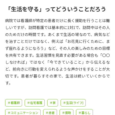
受験準備
資料検索
「生活を守る」ってどういうことだろう
志望校・出願校を調べる
病院では看護師が特定の患者だけに長く援助を行うことは難
しいですが、訪問看護では基本的に1対1で、訪問中はその人
併願校選び
受験スケジュールを立てよう
のためだけの時間です。あくまで生活の場なので、病気など
を治すことだけではなく、例えば「お花見に行くために、ま
先輩が入学を決めた理由
ず座れるようになろう」など、その人の楽しみのための目標
テレメール全国一斉進学調査
を共有できます。生活習慣を見直す必要がある場合も「〇〇
しなければ」ではなく「今できていること」から伝えるな
新生活お役立ちガイド
ど、前向きに行動を変えられるような声かけをすることが大
切です。患者が暮らすその家で、生活は続いていくからで
学問発見
学問検索
す。
大学で学びたい学問発見
＃看護師
＃在宅看護
＃家
＃生活(ライフ)
＃コミュニケーション
＃患者
＃援助
＃暮らし