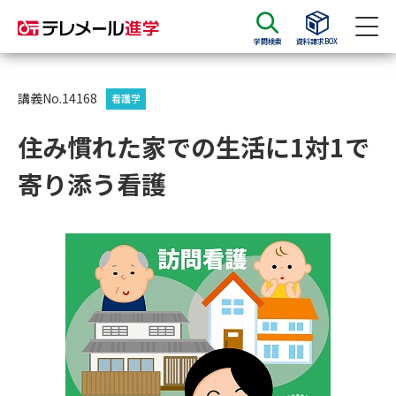
学問検索
資料請求BOX
資料請求
資料検索
講義No.14168
看護学
住み慣れた家での生活に1対1で
大学・短大の資料種類から請求
寄り添う看護
大学パンフ
学部・学科パンフ
総合型選抜・学校推薦型選抜 募
大学入学共通テスト利用選抜の
集要項＆願書
募集要項＆願書
過去問題集
大学・短大以外の資料から請求