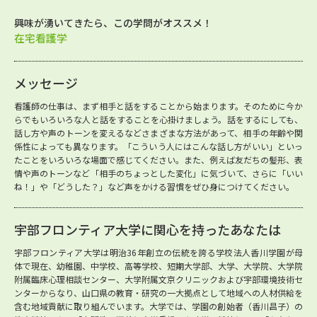
興味が湧いてきたら、この学問がオススメ！
在宅看護学
メッセージ
看護師の仕事は、まず相手と話をすることから始まります。そのために今か
らでもいろいろな人と話をすることを心掛けましょう。話をするにしても、
話し方や声のトーンを変えるなどさまざまな方法があって、相手の年齢や関
係性によっても異なります。「こういう人にはこんな話し方がいい」といっ
たことをいろいろな場面で感じてください。また、例えば友だちの髪形、表
情や声のトーンなど「相手のちょっとした変化」に気づいて、さらに「いい
ね！」や「どうした？」など声をかける習慣をぜひ身につけてください。
宇部フロンティア大学に関心を持ったあなたは
宇部フロンティア大学は明治36年創立の伝統を誇る学校法人香川学園が母
体で現在、幼稚園、中学校、高等学校、短期大学部、大学、大学院、大学院
附属臨床心理相談センター、大学附属文京クリニックおよび宇部環境技術セ
ンターからなり、山口県の教育・研究の一大拠点として地域への人材供給を
含む地域貢献に取り組んでいます。大学では、学園の創始者（香川昌子）の