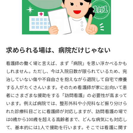
専門学校の資料請求
大学院の資料請求
大学入学共通テスト「受験案
留学・進学関連、塾・予備校
内」の請求
大学入学共通テスト「受験上の
高等学校卒業程度認定試験
配慮案内」の請求
求められる場は、病院だけじゃない
幼稚園教員資格認定試験
小学校教員資格認定試験
看護師の働く場と言えば、まず「病院」を思い浮かべるかも
高等学校（情報）教員資格認定
試験
しれません。ただし、今は入院日数が限られているため、完
治していない傷や不自由さを抱えながら退院して自宅で療養
する人がたくさんいます。そのため看護師が家に出向いて患
大学研究
大学検索
者にさまざまな援助をする「訪問看護」の必要性が高まって
います。例えば病院では、整形外科や小児科など振り分けら
れた診療科目ごとに看護師が対応しますが、訪問看護の場で
大学で学べる内容や特徴を調べる
は0歳から100歳を超える高齢者まで、どんな病気にも対応し
国際・グローバルに強い大学特
て、基本的には1人で援助を行います。そこでは看護に関す
新増設大学・学部・学科特集
集