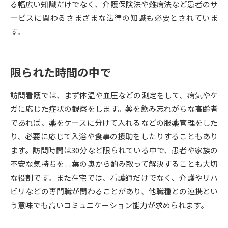
る幅広い知識だけでなく、介護保険法や難病法など患者のサ
ービスに関わるさまざまな法律の知識も必要とされていま
データサイエンス特集
奨学金・特待生制度特集
す。
デジタルパンフレット
進路の３択
限られた時間の中で
新学年スタート号特集ページ
新学年スタート号特集ページ
（高3生用）
（高2生用）
訪問看護では、まず体温や血圧などの測定をして、病気やケ
SELFBRAND特集ページ
ガに応じた症状の観察をします。薬を飲み忘れがちな高齢者
であれば、薬をケースに分けて入れるなどの服薬管理をした
オープンキャンパスなどを調べる
り、必要に応じて入浴や食事の援助をしたりすることもあり
ます。訪問時間は30分など限られている中で、患者や家族の
オープンキャンパス検索
実施プログラムから探す
不安な気持ちを言葉の奥から酌み取って解決することも大切
な役割です。また在宅では、看護師だけでなく、介護やリハ
来場型・Web型イベント特集
夢ナビライブ
ビリなどの専門職が関わることがあり、他職種との連携とい
う意味でも高いコミュニケーション能力が求められます。