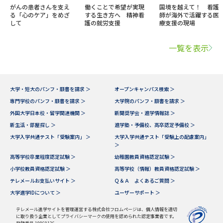
がんの患者さんを支え
働くことで希望が実現
国境を越えて！ 看護
る「心のケア」をめざ
する生き方へ 精神看
師が海外で活躍する医
して
護の就労支援
療支援の現場
一覧を表示
大学・短大のパンフ・願書を請求 ＞
オープンキャンパス検索 ＞
専門学校のパンフ・願書を請求 ＞
大学院のパンフ・願書を請求 ＞
外国大学日本校・留学関連機関 ＞
新聞奨学会・進学情報誌 ＞
新生活・部屋探し ＞
進学塾・予備校、高卒認定予備校 ＞
大学入学共通テスト「受験案内」 ＞
大学入学共通テスト「受験上の配慮案内」
＞
高等学校卒業程度認定試験 ＞
幼稚園教員資格認定試験 ＞
小学校教員資格認定試験 ＞
高等学校（情報）教員資格認定試験 ＞
テレメールお支払いサイト ＞
Ｑ＆Ａ よくあるご質問 ＞
大学進学IDについて ＞
ユーザーサポート ＞
テレメール進学サイトを管理運営する株式会社フロムページは、個人情報を適切
に取り扱う企業としてプライバシーマークの使用を認められた認定事業者です。