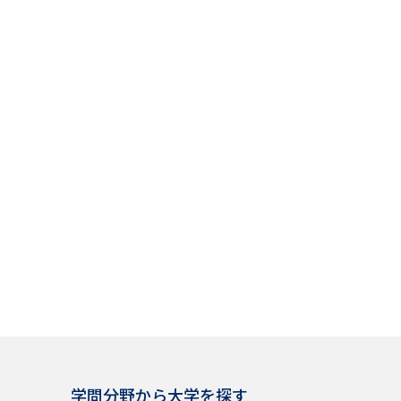
学問発見
大学で学びたい学問発見
学問のミニ講義「夢ナビ講義」
学問分
ユーザーサポート
Ｑ＆Ａ よくあるご質問
大学進学IDにつ
資料の料金の
お支払いについて
受付内容
個人情報取扱規定
特定商取引表記
お
受験情報リンク
学問分野から大学を探す