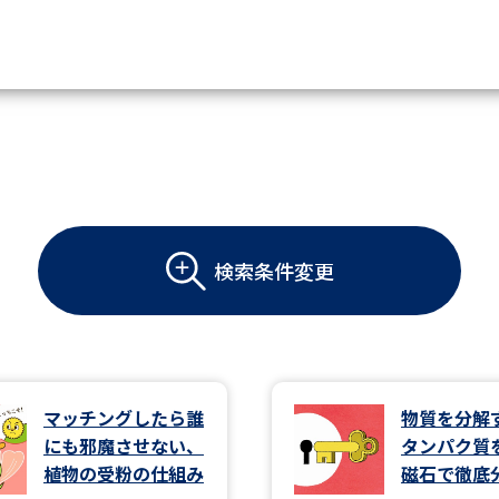
資料請求
大学・短大の資料種類から請
検索条件変更
大学パンフ
学部・学科パンフ
総合型選抜・学校推薦型選抜 募集要項＆
大学入学共通テスト利用選抜の募集要項
大学・短大以外の資料から請
マッチングしたら誰
物質を分解
にも邪魔させない、
タンパク質
専門学校の資料請求
大学院の資料請求
植物の受粉の仕組み
磁石で徹底