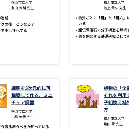
大学入学共通テスト「受験案内」の請求
横浜市立大学
横浜市立大学
丸山 大輔 先生
池上 貴久 先生
大学入学共通テスト「受験上の配慮案内
の迷路
物質ごとに「鍵」と「鍵穴」
幼稚園教員資格認定試験
小学校教員資
いる
ングの後、どうなる？
超伝導磁石で分子構造を解析
合で不活性化する
高等学校（情報）教員資格認定試験
薬を開発する基礎研究として
大学研究
大学で学べる内容や特徴を調
細胞を3次元的に再
植物の「全
新増設大学・学部・学科特集
国際・グ
構築して作る、ミニ
それを利用
チュア臓器
子組換え植
データサイエンス特集
奨学金・特待生
方
横浜市立大学
進路の３択
新学年スタート号特集ペー
小島 伸彦 先生
横浜市立大学
塩田 肇 先生
新学年スタート号特集ページ（高2生用
どう振る舞うべきか知っている