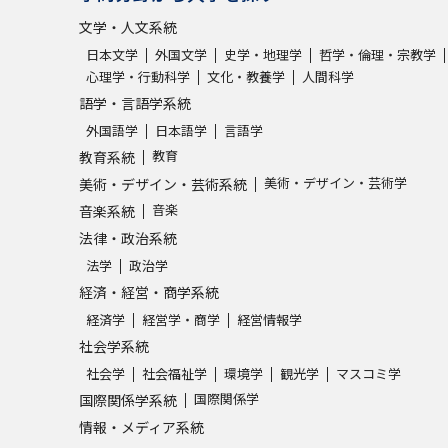
文学・人文系統
日本文学
外国文学
史学・地理学
哲学・倫理・宗教学
心理学・行動科学
文化・教養学
人間科学
語学・言語学系統
外国語学
日本語学
言語学
教育
教育系統
美術・デザイン・芸術学
美術・デザイン・芸術系統
音楽
音楽系統
法律・政治系統
法学
政治学
経済・経営・商学系統
経済学
経営学・商学
経営情報学
社会学系統
社会学
社会福祉学
環境学
観光学
マスコミ学
国際関係学
国際関係学系統
情報・メディア系統