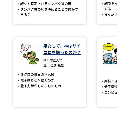
続々と特定されるタンパク質の形
細胞を
する
タンパク質の形を決めることで何がで
きる？
まった
果たして、神はサイ
コロを振ったのか？
横浜市立大学
立川 仁典 先生
ミクロの世界の不思議
電子はどこへ動くのか
実験・
量子力学がもたらしたもの
分子構
コンピ