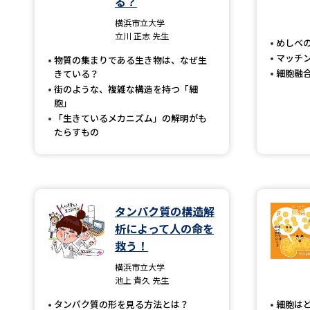
る？
横浜市立大学
立川 正志 先生
めしべ
マッチ
物質の集まりである生き物は、なぜ生
細胞融
きている？
街のような、複雑な構造を持つ「細
胞」
「生きているメカニズム」の解明がも
たらすもの
タンパク質の構造解
析によって人の命を
救う！
横浜市立大学
池上 貴久 先生
タンパク質の形を見る方法とは？
細胞は