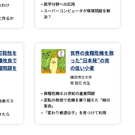
医学分野への応用
なわけ
スーパーコンピュータが環境問題を解
決？
に作るか
べる
ムから探す
ライブ
可能性を
世界の食糧危機を救
種改良で
った“日本発”の背
糧問題を
の低い小麦
資料検索
横浜市立大学
坂 智広 先生
食糧危機は21世紀の重要問題
逆転の発想で危機を乗り越えた「緑の
効果ガス
革命」
う
先輩が入学を決めた理由
「変わり者遺伝子」を見つけて利用
きたら
役立ちガイド