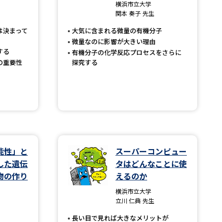
横浜市立大学
関本 奏子 先生
」の請求
高等学校卒業程度認定試験
は決まって
大気に含まれる微量の有機分子
格認定試験
微量なのに影響が大きい理由
する
有機分子の化学反応プロセスをさらに
の重要性
探究する
大学検索
べる
能性」と
スーパーコンピュー
ローバルに強い大学特集
した遺伝
タはどんなことに使
物の作り
えるのか
制度特集
デジタルパンフレット
横浜市立大学
ジ（高3生用）
立川 仁典 先生
）
長い目で見れば大きなメリットが