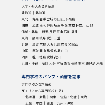
大学・短大の資料請求
北海道
北海道
東北
青森
岩手
宮城
秋田
山形
福島
関東
茨城
栃木
群馬
埼玉
千葉
東京
神奈川
山梨
信越・北陸
新潟
長野
富山
石川
福井
東海
静岡
岐阜
愛知
三重
近畿
滋賀
京都
大阪
兵庫
奈良
和歌山
中国
鳥取
岡山
島根
広島
山口
四国
香川
徳島
愛媛
高知
九州・沖縄
福岡
大分
宮崎
佐賀
長崎
熊本
鹿児島
沖縄
専門学校のパンフ・願書を請求
専門学校の資料請求
▼エリアから専門学校を探す
北海道
東北
関東
信越・北陸
東海
近畿
中国
四国
九州・沖縄