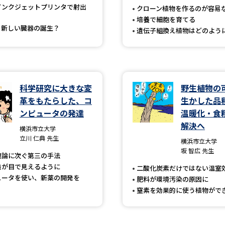
インクジェットプリンタで射出
クローン植物を作るのが容易
SELFBRAND特集ページ
培養で細胞を育てる
く新しい臓器の誕生？
遺伝子組換え植物はどのよう
オープンキャンパスなどを調
オープンキャンパス検索
実施プログラ
来場型・Web型イベント特集
夢ナビ
科学研究に大きな変
野生植物の
革をもたらした、コ
生かした品
ンピュータの発達
温暖化・食
解決へ
受験準備
横浜市立大学
立川 仁典 先生
横浜市立大学
坂 智広 先生
理論に次ぐ第三の手法
志望校・出願校を調べる
造が目で見えるように
二酸化炭素だけではない温室
ュータを使い、新薬の開発を
肥料が環境汚染の原因に
併願校選び
受験スケジュールを立てよ
窒素を効果的に使う植物がで
テレメール全国一斉進学調査
新生活お