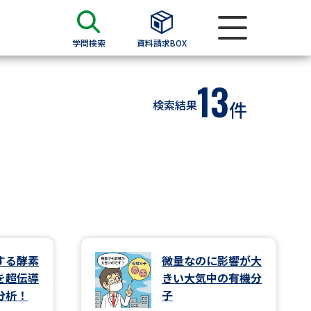
学問検索
資料請求BOX
13
資料検索
検索結果
件
求
願書
＆願書
過去問題集
求
する酵素
微量なのに影響が大
を超伝導
きい大気中の有機分
留学・進学関連、塾・予備校
分析！
子