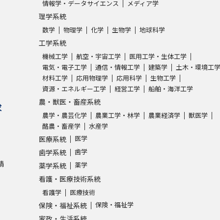
情報学・データサイエンス
メディア学
理学系統
数学
物理学
化学
生物学
地球科学
工学系統
機械工学
航空・宇宙工学
医用工学・生体工学
電気・電子工学
通信・情報工学
建築学
土木・環境工
材料工学
応用物理学
応用科学
生物工学
資源・エネルギー工学
経営工学
船舶・海洋工学
農・獣医・畜産系統
求
農学・農芸化学
農業工学・林学
農業経済学
獣医学
酪農・畜産学
水産学
医学
医療系統
歯学
歯学系統
請
薬学
薬学系統
看護・医療技術系統
看護学
医療技術
保険・福祉学
保険・福祉系統
家政・生活系統